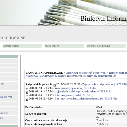
I ARCHIWALNE
Rejestr zmian
Mapa strony
Instrukcja biuletynu
ZAMÓWIENIA PUBLICZNE
>
Archiwum postępowań ofertowych
>
Remont schod
Starostwa Powiatowego w Brzegu mieszczącego się przy ul. Robotniczej 20
raże
Załączniki do pobrania:
2016-08-10 12:05:33 -
Zaproszenie z załącznikami
(19.78 MB)
2016-08-10 12:06:14 -
Wzór propozycji cenowej
(22.74 kB)
2016-08-19 14:37:54 -
wyjaśnienie treści zaproszenia schody
(783.59 kB)
2016-09-06 13:39:47 -
Informacja o ofertach
(372.95 kB)
ch, którym
2016-09-06 13:40:10 -
Informacja o unieważnieniu postępowania
(422.35 kB)
Ilość odwiedzin:
8644
Remont schodów wejściowy
wozdania
Nazwa dokumentu:
Powiatowego w Brzegu miesz
20
ego
Osoba, która wytworzyła informację:
Piotr Ścibor
Osoba, która odpowiada za treść:
Piotr Ścibor