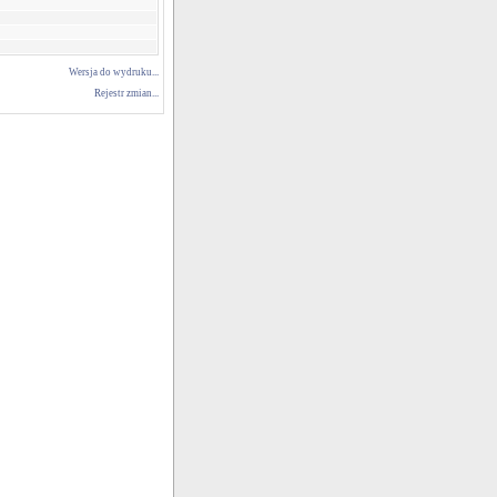
Wersja do wydruku...
Rejestr zmian...