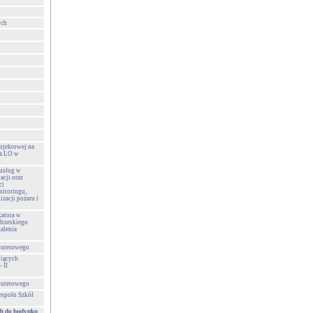
ych
ojektowej na
la LO w
usług w
acji oraz
ci
nitoringu,
izacji pożaru i
katora w
Brzeskiego
alenia
puterowego
wiących
 II
puterowego
espołu Szkół
h do budynku