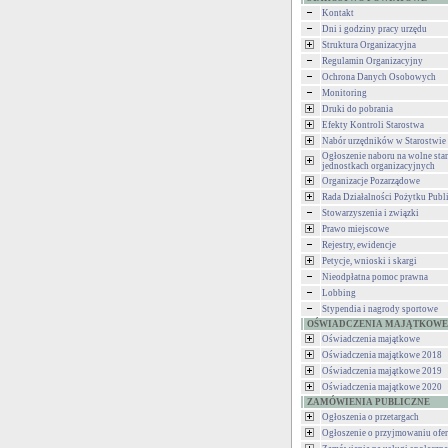
Kontakt
Dni i godziny pracy urzędu
Struktura Organizacyjna
Regulamin Organizacyjny
Ochrona Danych Osobowych
Monitoring
Druki do pobrania
Efekty Kontroli Starostwa
Nabór urzędników w Starostwie
Ogłoszenie naboru na wolne st
jednostkach organizacyjnych
Organizacje Pozarządowe
Rada Działalności Pożytku Publ
Stowarzyszenia i związki
Prawo miejscowe
Rejestry, ewidencje
Petycje, wnioski i skargi
Nieodpłatna pomoc prawna
Lobbing
Stypendia i nagrody sportowe
OŚWIADCZENIA MAJĄTKOWE
Oświadczenia majątkowe
Oświadczenia majątkowe 2018
Oświadczenia majątkowe 2019
Oświadczenia majątkowe 2020
ZAMÓWIENIA PUBLICZNE
Ogłoszenia o przetargach
Ogłoszenie o przyjmowaniu ofer