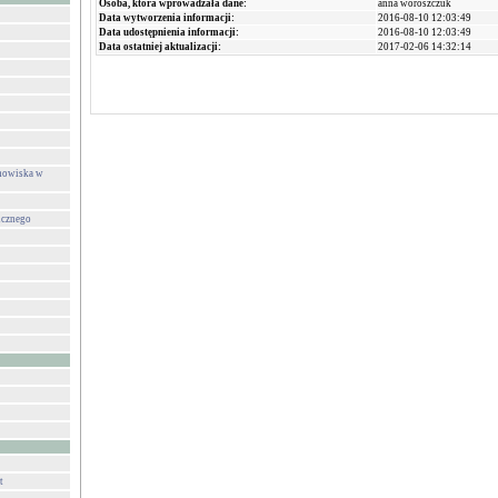
Osoba, która wprowadzała dane:
anna woroszczuk
Data wytworzenia informacji:
2016-08-10 12:03:49
Data udostępnienia informacji:
2016-08-10 12:03:49
Data ostatniej aktualizacji:
2017-02-06 14:32:14
anowiska w
icznego
t