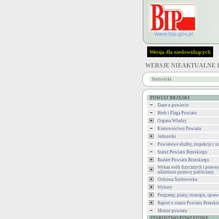
Wersja dla niedowidzących
WERSJE NIEAKTUALNE 
Statystyki
POWIAT BRZESKI
Dane o powiecie
Herb i Flaga Powiatu
Organa Władzy
Kierownictwo Powiatu
Jednostki
Powiatowe służby, inspekcje i st
Statut Powiatu Brzeskiego
Budżet Powiatu Brzeskiego
Wykaz osób fizycznych i prawny
udzielono pomocy publicznej
Ochrona Środowiska
Wybory
Programy, plany, strategie, spra
Raport o stanie Powiatu Brzeski
Mienie powiatu
STAROSTWO POWIATOWE