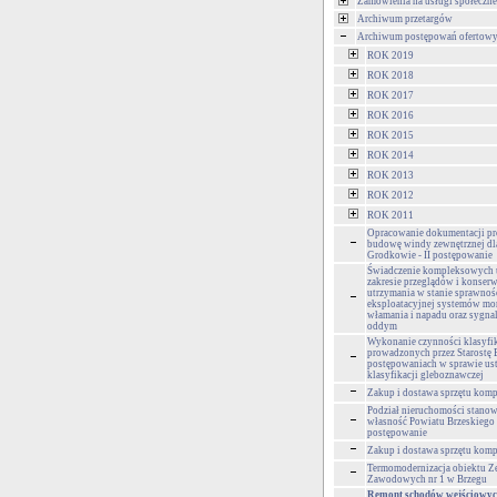
Zamówienia na usługi społeczne
Archiwum przetargów
Archiwum postępowań ofertow
ROK 2019
ROK 2018
ROK 2017
ROK 2016
ROK 2015
ROK 2014
ROK 2013
ROK 2012
ROK 2011
Opracowanie dokumentacji pr
budowę windy zewnętrznej d
Grodkowie - II postępowanie
Świadczenie kompleksowych 
zakresie przeglądów i konserw
utrzymania w stanie sprawnoś
eksploatacyjnej systemów mo
włamania i napadu oraz sygnal
oddym
Wykonanie czynności klasyfi
prowadzonych przez Starostę 
postępowaniach w sprawie ust
klasyfikacji gleboznawczej
Zakup i dostawa sprzętu kom
Podział nieruchomości stano
własność Powiatu Brzeskiego -
postępowanie
Zakup i dostawa sprzętu kom
Termomodernizacja obiektu Z
Zawodowych nr 1 w Brzegu
Remont schodów wejściowyc