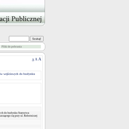
Pliki do pobrania
A
A
A
ów wejściowych do budynku
ch do budynku Starostwa
czącego się przy ul. Robotniczej