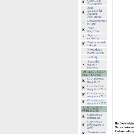
Organizacje
Pozarządowe
Rada
Działalności
Pożytku
Publicznego
Stowarzyszenia i
związki
Prawo
miejscowe
Rejestry,
ewidencje
Petycje, wnioski
i skargi
Nieodpłatna
pomoc prawna
Lobbing
Stypendia i
nagrody
sportowe
OŚWIADCZENIA
MAJĄTKOWE
Oświadczenia
majątkowe
Oświadczenia
majątkowe 2018
Oświadczenia
majątkowe 2019
Oświadczenia
majątkowe 2020
ZAMÓWIENIA
PUBLICZNE
Ogłoszenia o
przetargach
Ogłoszenie o
Ilość odwiedzin
przyjmowaniu
Nazwa dokumen
ofert
Podmiot udostę
Zamówienia na