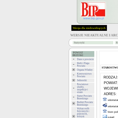
Wersja dla niedowidzących
WERSJE NIEAKTUALNE I AR
Statystyki
R
POWIAT
BRZESKI
Dane o powiecie
Herb i Flaga
Powiatu
STAROSTW
Organa Władzy
Kierownictwo
Powiatu
RODZAJ
Jednostki
POWIAT:
Powiatowe
służby,
WOJEWÓ
inspekcje i
straże
ADRES:
Statut Powiatu
Brzeskiego
sekretaria
Budżet Powiatu
Brzeskiego
sekretariat
Wykaz osób
fizycznych i
biuro pod
prawnych,
którym
e-mail