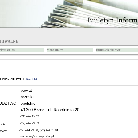
CHIWALNE
ejestr zmian
Mapa strony
Instrukcja biuletynu
O POWIATOWE
>
Kontakt
:
powiat
brzeski
DZTWO:
opolskie
49-300 Brzeg ul. Robotnicza 20
(77) 444 79 02
t
(77) 444 79 03
 - fax
(77) 444 79 00, (77) 444 79 01
awcze
starostwo@brzeg-powiat.pl