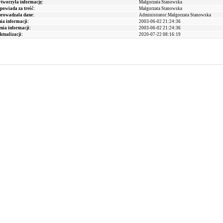
ytworzyła informację:
Małgorzata Stanowska
powiada za treść:
Małgorzata Stanowska
prowadzała dane:
Administrator:Małgorzata Stanowska
ia informacji:
2003-06-02 21:24:36
nia informacji:
2003-06-02 21:24:36
ktualizacji:
2020-07-22 08:16:19