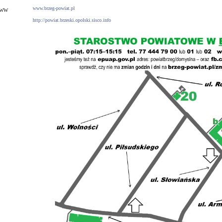
www.brzeg-powiat.pl
WWW
http://powiat.brzeski.opolski.sisco.info