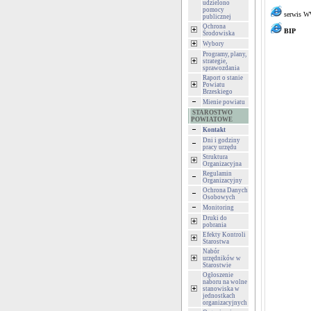
udzielono
pomocy
serwis 
publicznej
Ochrona
BIP
Środowiska
Wybory
Programy, plany,
strategie,
sprawozdania
Raport o stanie
Powiatu
Brzeskiego
Mienie powiatu
STAROSTWO
POWIATOWE
Kontakt
Dni i godziny
pracy urzędu
Struktura
Organizacyjna
Regulamin
Organizacyjny
Ochrona Danych
Osobowych
Monitoring
Druki do
pobrania
Efekty Kontroli
Starostwa
Nabór
urzędników w
Starostwie
Ogłoszenie
naboru na wolne
stanowiska w
jednostkach
organizacyjnych