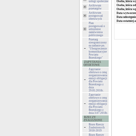
usługi społeczne
Osoba, która w
Osoba, która od
Archiwum
przetargów
Osoba, która w
Archiwum
Data wytworzen
postępowań
Data udostępnie
ofertowych
Data ostatniej a
Plan
postępowań o
udzielenie
zamówienia
publicznego
Przetarg
nieograniczony
na zadanie pn.
"Ubezpieczenie
komunikacyjne
Powiatu
Brzeskiego"
ZAPYTANIA
OFERTOWE
Zapytanie
ofertowe o cenę
zorganizowania
emisji obligacji
dla Powiatu
Brzeskiego z
dnia
29.05.2018r.
Zapytanie
ofertowe o cenę
zorganizowania
emisji obligacji
dla Powiatu
Brzeskiego z
dnia 3.07.2018r.
RZECZY
ZNALEZIONE
Biuro Rzeczy
Znalezionych
2018-2019
Biuro Rzeczy