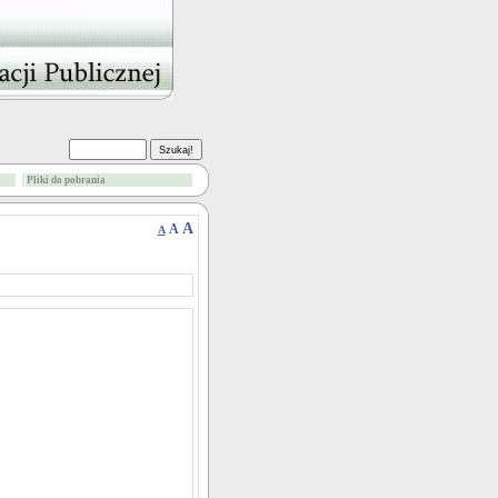
Pliki do pobrania
A
A
A