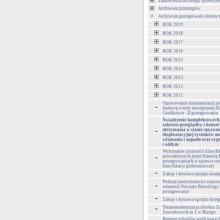
Zamówienia na usługi społeczne
Archiwum przetargów
Archiwum postępowań ofertow
ROK 2019
ROK 2018
ROK 2017
ROK 2016
ROK 2015
ROK 2014
ROK 2013
ROK 2012
ROK 2011
Opracowanie dokumentacji pr
budowę windy zewnętrznej d
Grodkowie - II postępowanie
Świadczenie kompleksowych
zakresie przeglądów i konser
utrzymania w stanie sprawno
eksploatacyjnej systemów mo
włamania i napadu oraz sygn
i oddym
Wykonanie czynności klasyfi
prowadzonych przez Starostę 
postępowaniach w sprawie ust
klasyfikacji gleboznawczej
Zakup i dostawa sprzętu kom
Podział nieruchomości stano
własność Powiatu Brzeskiego -
postępowanie
Zakup i dostawa sprzętu kom
Termomodernizacja obiektu Z
Zawodowych nr 1 w Brzegu
Remont schodów wejściowyc