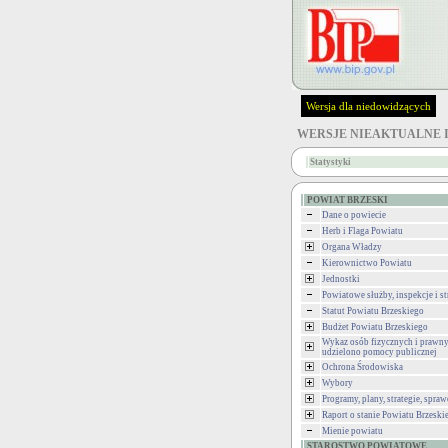
Wersja dla niedowidzących
WERSJE NIEAKTUALNE 
Statystyki
POWIAT BRZESKI
Dane o powiecie
Herb i Flaga Powiatu
Organa Władzy
Kierownictwo Powiatu
Jednostki
Powiatowe służby, inspekcje i st
Statut Powiatu Brzeskiego
Budżet Powiatu Brzeskiego
Wykaz osób fizycznych i prawny
udzielono pomocy publicznej
Ochrona Środowiska
Wybory
Programy, plany, strategie, spra
Raport o stanie Powiatu Brzeski
Mienie powiatu
STAROSTWO POWIATOWE