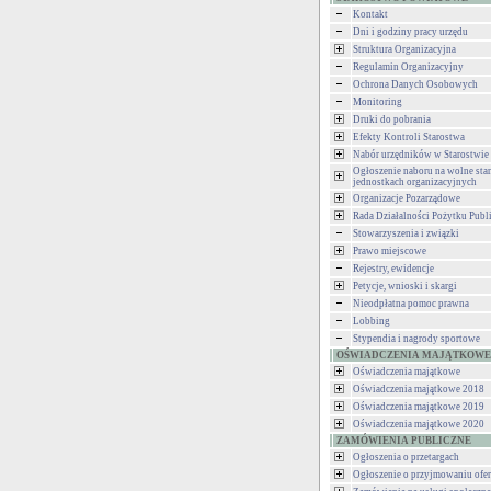
Kontakt
Dni i godziny pracy urzędu
Struktura Organizacyjna
Regulamin Organizacyjny
Ochrona Danych Osobowych
Monitoring
Druki do pobrania
Efekty Kontroli Starostwa
Nabór urzędników w Starostwie
Ogłoszenie naboru na wolne st
jednostkach organizacyjnych
Organizacje Pozarządowe
Rada Działalności Pożytku Publ
Stowarzyszenia i związki
Prawo miejscowe
Rejestry, ewidencje
Petycje, wnioski i skargi
Nieodpłatna pomoc prawna
Lobbing
Stypendia i nagrody sportowe
OŚWIADCZENIA MAJĄTKOWE
Oświadczenia majątkowe
Oświadczenia majątkowe 2018
Oświadczenia majątkowe 2019
Oświadczenia majątkowe 2020
ZAMÓWIENIA PUBLICZNE
Ogłoszenia o przetargach
Ogłoszenie o przyjmowaniu ofer