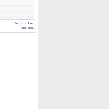
Wersja do wydruku...
Rejestr zmian...