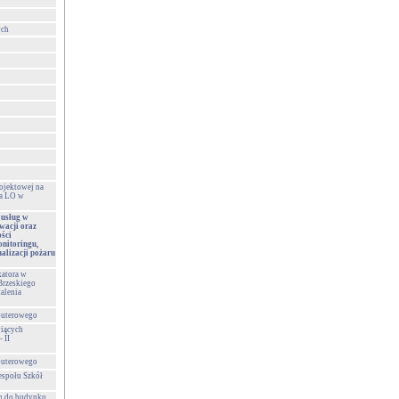
ych
ojektowej na
la LO w
 usług w
wacji oraz
ści
nitoringu,
alizacji pożaru
katora w
Brzeskiego
alenia
puterowego
wiących
 II
puterowego
espołu Szkół
h do budynku