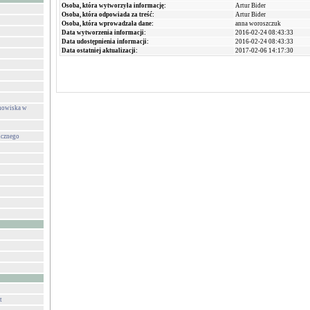
Osoba, która wytworzyła informację:
Artur Bider
Osoba, która odpowiada za treść:
Artur Bider
Osoba, która wprowadzała dane:
anna woroszczuk
Data wytworzenia informacji:
2016-02-24 08:43:33
Data udostępnienia informacji:
2016-02-24 08:43:33
Data ostatniej aktualizacji:
2017-02-06 14:17:30
anowiska w
icznego
t