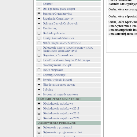
Nazwa dokumentu:
Kontakt
Podmiot udostępniając
Dni i godziny pracy urzędu
Osoba, która wytworzy
Struktura Organizacyjna
Osoba, która odpowiada
Regulamin Organizacyjny
Osoba, która wprowad
Ochrona Danych Osobowych
Data wytworzenia info
Monitoring
Data udostępnienia inf
Druki do pobrania
Data ostatniej aktualiz
Efekty Kontroli Starostwa
Nabór urzędników w Starostwie
Ogłoszenie naboru na wolne stanowiska w
jednostkach organizacyjnych
Organizacje Pozarządowe
Rada Działalności Pożytku Publicznego
Stowarzyszenia i związki
Prawo miejscowe
Rejestry, ewidencje
Petycje, wnioski i skargi
Nieodpłatna pomoc prawna
Lobbing
Stypendia i nagrody sportowe
OŚWIADCZENIA MAJĄTKOWE
Oświadczenia majątkowe
Oświadczenia majątkowe 2018
Oświadczenia majątkowe 2019
Oświadczenia majątkowe 2020
ZAMÓWIENIA PUBLICZNE
Ogłoszenia o przetargach
Ogłoszenie o przyjmowaniu ofert