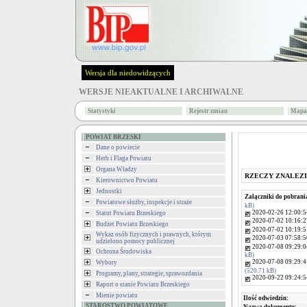
Wersja dla niedowidzących
WERSJE NIEAKTUALNE I ARCHIWALNE
Statystyki
Rejestr zmian
Mapa 
POWIAT BRZESKI
Dane o powiecie
Herb i Flaga Powiatu
Organa Władzy
RZECZY ZNALEZ
Kierownictwo Powiatu
Jednostki
Załączniki do pobrani
Powiatowe służby, inspekcje i straże
kB)
2020-02-26 12:00:5
Statut Powiatu Brzeskiego
2020-07-02 10:16:2
Budżet Powiatu Brzeskiego
2020-07-02 10:19:5
Wykaz osób fizycznych i prawnych, którym
2020-07-03 07:58:5
udzielono pomocy publicznej
2020-07-08 09:29:0
Ochrona Środowiska
kB)
2020-07-08 09:29:4
Wybory
(520.71 kB)
Programy, plany, strategie, sprawozdania
2020-09-22 09:24:5
Raport o stanie Powiatu Brzeskiego
Mienie powiatu
Ilość odwiedzin:
STAROSTWO POWIATOWE