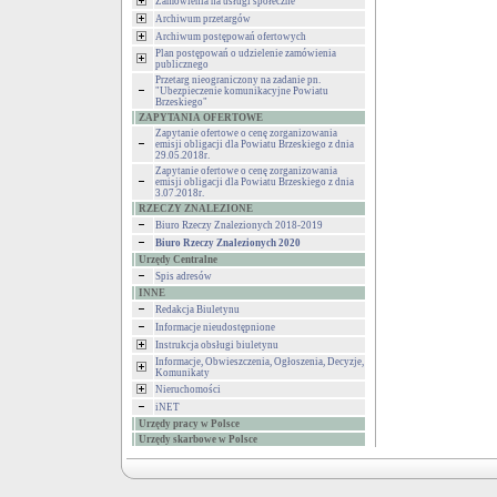
Zamówienia na usługi społeczne
Archiwum przetargów
Archiwum postępowań ofertowych
Plan postępowań o udzielenie zamówienia
publicznego
Przetarg nieograniczony na zadanie pn.
"Ubezpieczenie komunikacyjne Powiatu
Brzeskiego"
ZAPYTANIA OFERTOWE
Zapytanie ofertowe o cenę zorganizowania
emisji obligacji dla Powiatu Brzeskiego z dnia
29.05.2018r.
Zapytanie ofertowe o cenę zorganizowania
emisji obligacji dla Powiatu Brzeskiego z dnia
3.07.2018r.
RZECZY ZNALEZIONE
Biuro Rzeczy Znalezionych 2018-2019
Biuro Rzeczy Znalezionych 2020
Urzędy Centralne
Spis adresów
INNE
Redakcja Biuletynu
Informacje nieudostępnione
Instrukcja obsługi biuletynu
Informacje, Obwieszczenia, Ogłoszenia, Decyzje,
Komunikaty
Nieruchomości
iNET
Urzędy pracy w Polsce
Urzędy skarbowe w Polsce