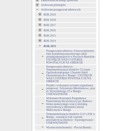
Zamówienia na usługi społeczne
Archiwum przetargów
Archiwum postępowań ofertowych
ROK 2019
ROK 2018
ROK 2017
ROK 2016
ROK 2015
ROK 2014
ROK 2013
Postępowanie ofertowe -Unowocześnienie
bazy kształcenia zawodowego szkół
ponadgimnazjalnych w Powiecie Brzeskim -
USUNIĘCIE WAD I USTEREK
POWSTAŁYCH NA OBIEKCIE
Postępowanie ofertowe -
Termomodernizacja obiektów I Liceum
Ogólnokształcącego i Zespołu Szkół
Ekonomicznych w Brzegu - USUNIĘCIE
WAD I USTEREK POWSTAŁYCH NA
OBIEKCIE
Projekt i wykonanie systemu sygnalizacji
pożarowej - Schronisko Młodzieżowe , przy
ul. Wyszyńskiego 23 w Brzegu -
UNIEWAŻNIONE
Wykonanie Koncepcji Programowo
Przestrzennej dla inwestycji pn. Budowa
bloku operacyjnego wraz z centralną
sterylizatorią w Brzeskim Centrul
Medycznym w Brzegu
Termomodernizacja obiektów I LO i ZSE w
Brzegu - usunięcie wad i usterek
powstałych na obiekcie - II postępowanie -
UNIEWAŻNIONE
Wycena nieruchomości - Powiat Brzeski