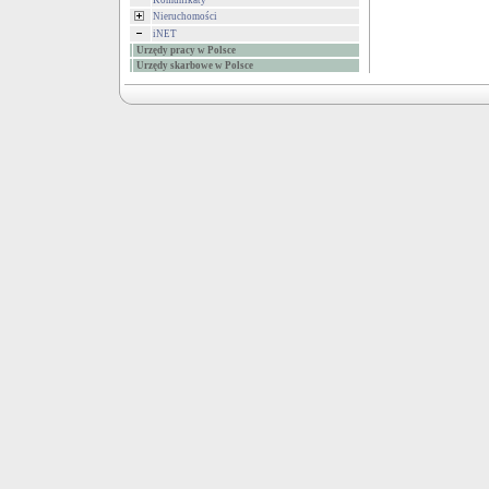
Komunikaty
Nieruchomości
iNET
Urzędy pracy w Polsce
Urzędy skarbowe w Polsce