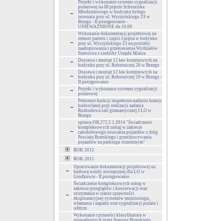
Projekt i wykonanie systemu sygnalizacji
pożarowej na III piętrze Schroniska
Młodzieżowego w budynku byłego
internatu przy ul. Wyszyńskiego 23 w
Brzegu - II postępowanie -
UNIEWAŻNIONE dn.10.09
Wykonanie dokumentacji projektowej na
remont parteru i części I piętra w budynku
przy ul. Wyszyńskiego 23 na potrzeby
zaadoptowania i przeniesienia Wydziałów
Starostwa z siedziby Urzędu Miasta
Dostawa i montaż 12 ław kominowych na
budynku przy ul. Robotniczej 20 w Brzegu
Dostawa i montaż 12 ław kominowych na
budynku przy ul. Robotniczej 20 w Brzegu -
II postępowanie
Projekt i wykonanie systemu sygnalizacji
pożarowej
Pełnienie funkcji inspektora nadzoru branży
budowlanej przy realizacji zadania
Rozbudowa sali gimnastycznej I LO w
Brzegu
sprawa:OR.272.2.1.2014 "Świadczenie
kompleksowych usług w zakresie
całodobowego usuwania pojazdów z dróg
Powiatu Brzeskiego i przechowywania
pojazdów na parkingu strzeżonym"
ROK 2012
ROK 2011
Opracowanie dokumentacji projektowej na
budowę windy zewnętrznej dla LO w
Grodkowie - II postępowanie
Świadczenie kompleksowych usług w
zakresie przeglądów i konserwacji oraz
utrzymania w stanie sprawności
eksploatacyjnej systemów monitoringu,
włamania i napadu oraz sygnalizacji pożaru i
oddym
Wykonanie czynności klasyfikatora w
prowadzonych przez Starostę Brzeskiego