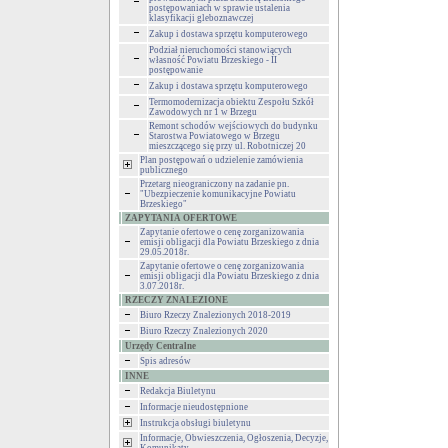
postępowaniach w sprawie ustalenia
klasyfikacji gleboznawczej
Zakup i dostawa sprzętu komputerowego
Podział nieruchomości stanowiących
własność Powiatu Brzeskiego - II
postępowanie
Zakup i dostawa sprzętu komputerowego
Termomodernizacja obiektu Zespołu Szkół
Zawodowych nr 1 w Brzegu
Remont schodów wejściowych do budynku
Starostwa Powiatowego w Brzegu
mieszczącego się przy ul. Robotniczej 20
Plan postępowań o udzielenie zamówienia
publicznego
Przetarg nieograniczony na zadanie pn.
"Ubezpieczenie komunikacyjne Powiatu
Brzeskiego"
ZAPYTANIA OFERTOWE
Zapytanie ofertowe o cenę zorganizowania
emisji obligacji dla Powiatu Brzeskiego z dnia
29.05.2018r.
Zapytanie ofertowe o cenę zorganizowania
emisji obligacji dla Powiatu Brzeskiego z dnia
3.07.2018r.
RZECZY ZNALEZIONE
Biuro Rzeczy Znalezionych 2018-2019
Biuro Rzeczy Znalezionych 2020
Urzędy Centralne
Spis adresów
INNE
Redakcja Biuletynu
Informacje nieudostępnione
Instrukcja obsługi biuletynu
Informacje, Obwieszczenia, Ogłoszenia, Decyzje,