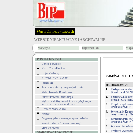
Wersja dla niedowidzących
WERSJE NIEAKTUALNE I ARCHIWALNE
Statystyki
Rejestr zmian
Mapa 
POWIAT BRZESKI
Dane o powiecie
Herb i Flaga Powiatu
Organa Władzy
ZAMÓWIENIA PU
Kierownictwo Powiatu
Jednostki
Spis dokumentów:
Powiatowe służby, inspekcje i straże
1.
Postępowanie ofer
Statut Powiatu Brzeskiego
Brzeskim - US
2.
Postępowanie ofer
Budżet Powiatu Brzeskiego
Brzegu - USUN
Wykaz osób fizycznych i prawnych, którym
3.
Projekt i wykonani
udzielono pomocy publicznej
UNIEWAŻNION
Ochrona Środowiska
4.
Wykonanie Koncepc
Wybory
sterylizatorią w 
Programy, plany, strategie, sprawozdania
5.
Termomodernizacja 
UNIEWAŻNION
Raport o stanie Powiatu Brzeskiego
6.
Wycena nieruchomo
Mienie powiatu
7.
Projekt i wykonan
STAROSTWO POWIATOWE