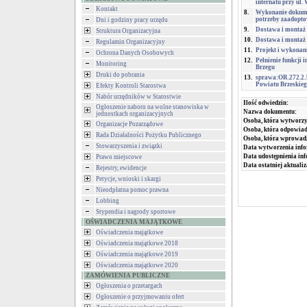
internatu przy ul
Kontakt
8.
Wykonanie dokumen
potrzeby zaadopto
Dni i godziny pracy urzędu
9.
Dostawa i montaż 
Struktura Organizacyjna
10.
Dostawa i montaż 
Regulamin Organizacyjny
11.
Projekt i wykonan
Ochrona Danych Osobowych
12.
Pełnienie funkcji
Monitoring
Brzegu
Druki do pobrania
13.
sprawa:OR.272.2.
Powiatu Brzeskieg
Efekty Kontroli Starostwa
Nabór urzędników w Starostwie
Ilość odwiedzin:
Ogłoszenie naboru na wolne stanowiska w
Nazwa dokumentu:
jednostkach organizacyjnych
Osoba, która wytworzy
Organizacje Pozarządowe
Osoba, która odpowiada
Rada Działalności Pożytku Publicznego
Osoba, która wprowad
Stowarzyszenia i związki
Data wytworzenia info
Data udostępnienia inf
Prawo miejscowe
Data ostatniej aktualiz
Rejestry, ewidencje
Petycje, wnioski i skargi
Nieodpłatna pomoc prawna
Lobbing
Stypendia i nagrody sportowe
OŚWIADCZENIA MAJĄTKOWE
Oświadczenia majątkowe
Oświadczenia majątkowe 2018
Oświadczenia majątkowe 2019
Oświadczenia majątkowe 2020
ZAMÓWIENIA PUBLICZNE
Ogłoszenia o przetargach
Ogłoszenie o przyjmowaniu ofert