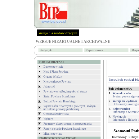
Wersja dla niedowidzących
WERSJE NIEAKTUALNE I ARCHIWALNE
Statystyki
Rejestr zmian
Mapa 
POWIAT BRZESKI
Dane o powiecie
Herb i Flaga Powiatu
Organa Władzy
Instrukcja obsługi bi
Kierownictwo Powiatu
Jednostki
Spis dokumentów:
Powiatowe służby, inspekcje i straże
1.
Wyszukiwarka
Statut Powiatu Brzeskiego
System pozwalający n
2.
Wersje do wydruku
Budżet Powiatu Brzeskiego
Dokumenty skonfigur
Wykaz osób fizycznych i prawnych, którym
3.
Rejestr zmian
udzielono pomocy publicznej
Informacje o wszelk
Ochrona Środowiska
4.
Nawigacja
Wybory
Informacje o linkach 
Programy, plany, strategie, sprawozdania
Raport o stanie Powiatu Brzeskiego
Szanowni Pań
Mienie powiatu
Internetowy Biuletyn
STAROSTWO POWIATOWE