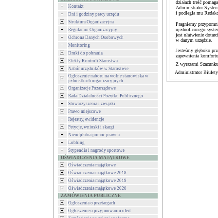
działach treść pomaga
Kontakt
Administrator Syste
i podległa mu Redakc
Dni i godziny pracy urzędu
Struktura Organizacyjna
Pragniemy przypomnieć
ujednoliconego syste
Regulamin Organizacyjny
jest ułatwienie dota
Ochrona Danych Osobowych
w danym urzędzie.
Monitoring
Jesteśmy głęboko prz
Druki do pobrania
zapewnienia komfortu
Efekty Kontroli Starostwa
Z wyrazami Szacunku
Nabór urzędników w Starostwie
Administrator Biulety
Ogłoszenie naboru na wolne stanowiska w
jednostkach organizacyjnych
Organizacje Pozarządowe
Rada Działalności Pożytku Publicznego
Stowarzyszenia i związki
Prawo miejscowe
Rejestry, ewidencje
Petycje, wnioski i skargi
Nieodpłatna pomoc prawna
Lobbing
Stypendia i nagrody sportowe
OŚWIADCZENIA MAJĄTKOWE
Oświadczenia majątkowe
Oświadczenia majątkowe 2018
Oświadczenia majątkowe 2019
Oświadczenia majątkowe 2020
ZAMÓWIENIA PUBLICZNE
Ogłoszenia o przetargach
Ogłoszenie o przyjmowaniu ofert