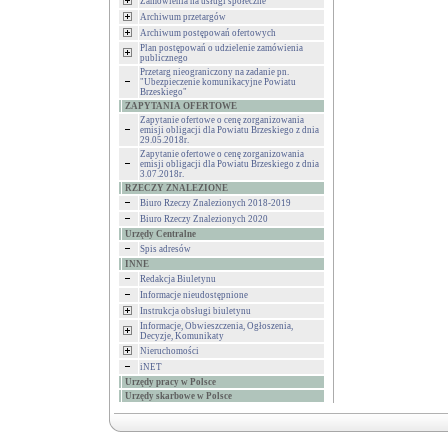
Zamówienia na usługi społeczne
Archiwum przetargów
Archiwum postępowań ofertowych
Plan postępowań o udzielenie zamówienia
publicznego
Przetarg nieograniczony na zadanie pn.
"Ubezpieczenie komunikacyjne Powiatu
Brzeskiego"
ZAPYTANIA OFERTOWE
Zapytanie ofertowe o cenę zorganizowania
emisji obligacji dla Powiatu Brzeskiego z dnia
29.05.2018r.
Zapytanie ofertowe o cenę zorganizowania
emisji obligacji dla Powiatu Brzeskiego z dnia
3.07.2018r.
RZECZY ZNALEZIONE
Biuro Rzeczy Znalezionych 2018-2019
Biuro Rzeczy Znalezionych 2020
Urzędy Centralne
Spis adresów
INNE
Redakcja Biuletynu
Informacje nieudostępnione
Instrukcja obsługi biuletynu
Informacje, Obwieszczenia, Ogłoszenia,
Decyzje, Komunikaty
Nieruchomości
iNET
Urzędy pracy w Polsce
Urzędy skarbowe w Polsce