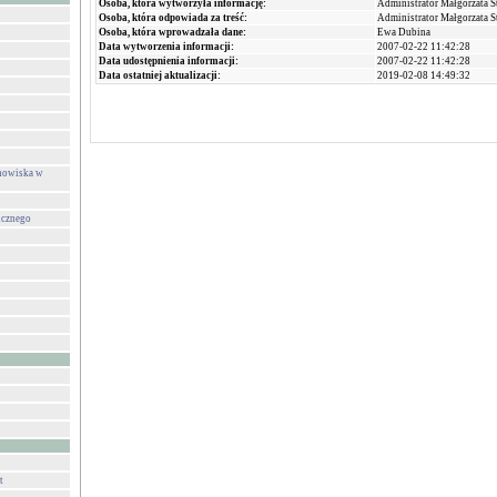
Osoba, która wytworzyła informację:
Administrator Małgorzata 
Osoba, która odpowiada za treść:
Administrator Małgorzata 
Osoba, która wprowadzała dane:
Ewa Dubina
Data wytworzenia informacji:
2007-02-22 11:42:28
Data udostępnienia informacji:
2007-02-22 11:42:28
Data ostatniej aktualizacji:
2019-02-08 14:49:32
anowiska w
icznego
t