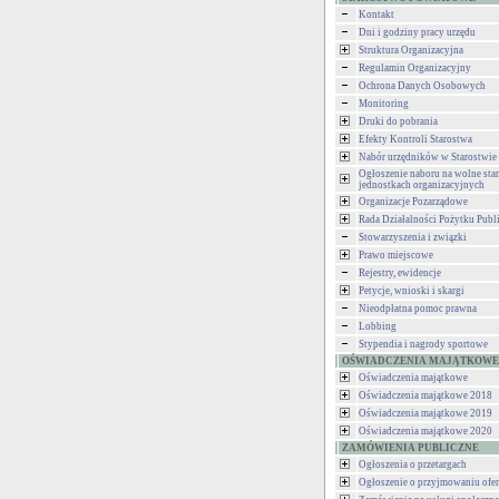
Kontakt
Dni i godziny pracy urzędu
Struktura Organizacyjna
Regulamin Organizacyjny
Ochrona Danych Osobowych
Monitoring
Druki do pobrania
Efekty Kontroli Starostwa
Nabór urzędników w Starostwie
Ogłoszenie naboru na wolne st
jednostkach organizacyjnych
Organizacje Pozarządowe
Rada Działalności Pożytku Publ
Stowarzyszenia i związki
Prawo miejscowe
Rejestry, ewidencje
Petycje, wnioski i skargi
Nieodpłatna pomoc prawna
Lobbing
Stypendia i nagrody sportowe
OŚWIADCZENIA MAJĄTKOWE
Oświadczenia majątkowe
Oświadczenia majątkowe 2018
Oświadczenia majątkowe 2019
Oświadczenia majątkowe 2020
ZAMÓWIENIA PUBLICZNE
Ogłoszenia o przetargach
Ogłoszenie o przyjmowaniu ofer