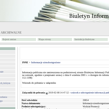
I ARCHIWALNE
Rejestr zmian
Mapa strony
Instrukcja biuletynu
INNE
>
Informacje nieudostępnione
raże
Informacja publiczna nie zamieszczona na podmiotowej stronie Biuletynu Informacji Pu
na wniosek, zgodnie z przepisami ustawy z dnia 6 września 2001 r. o dostępie do inform
112.1198)
Wniosek do pobrania w załączniku
ch, którym
Załączniki do pobrania:
2019-02-08 14:47:52 -
wniosek o udostępnienie informacji pub
wozdania
Ilość odwiedzin:
20854
ego
Nazwa dokumentu:
Informacje nieudostępnione
Podmiot udostępniający:
Wydział Promocji