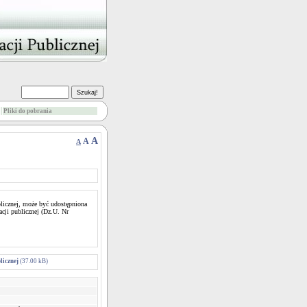
Pliki do pobrania
A
A
A
blicznej, może być udostępniona
acji publicznej (Dz.U. Nr
licznej
(37.00 kB)