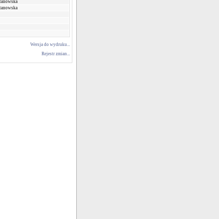
Stanowska
Stanowska
Wersja do wydruku...
Rejestr zmian...