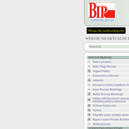
Wersja dla niedowidzących
WERSJE NIEAKTUALNE 
Statystyki
POWIAT BRZESKI
Dane o powiecie
Herb i Flaga Powiatu
Organa Władzy
Kierownictwo Powiatu
Jednostki
Powiatowe służby, inspekcje i st
Statut Powiatu Brzeskiego
Budżet Powiatu Brzeskiego
Wykaz osób fizycznych i prawny
udzielono pomocy publicznej
Ochrona Środowiska
Wybory
Programy, plany, strategie, spra
Raport o stanie Powiatu Brzeski
Mienie powiatu
STAROSTWO POWIATOWE