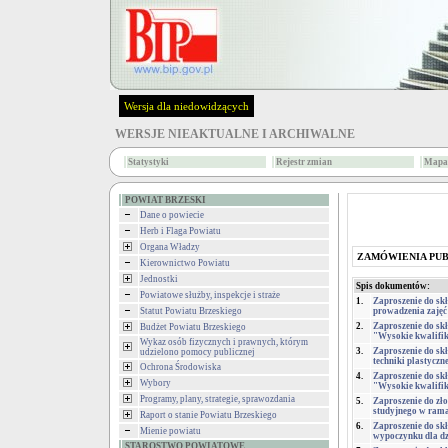
Wersja dla niedowidzących
WERSJE NIEAKTUALNE I ARCHIWALNE
Statystyki
Rejestr zmian
Mapa 
POWIAT BRZESKI
Dane o powiecie
Herb i Flaga Powiatu
Organa Władzy
ZAMÓWIENIA PU
Kierownictwo Powiatu
Jednostki
Spis dokumentów:
Powiatowe służby, inspekcje i straże
1.
Zaproszenie do sk
Statut Powiatu Brzeskiego
prowadzenia zajęć 
2.
Zaproszenie do sk
Budżet Powiatu Brzeskiego
"Wysokie kwalifika
Wykaz osób fizycznych i prawnych, którym
3.
Zaproszenie do sk
udzielono pomocy publicznej
techniki plastycz
Ochrona Środowiska
4.
Zaproszenie do sk
Wybory
"Wysokie kwalifika
Programy, plany, strategie, sprawozdania
5.
Zaproszenie do zło
studyjnego w rama
Raport o stanie Powiatu Brzeskiego
6.
Zaproszenie do sk
Mienie powiatu
wypoczynku dla dz
STAROSTWO POWIATOWE