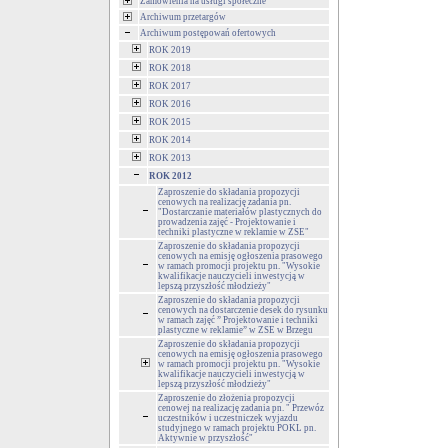
Zamówienia na usługi społeczne
Archiwum przetargów
Archiwum postępowań ofertowych
ROK 2019
ROK 2018
ROK 2017
ROK 2016
ROK 2015
ROK 2014
ROK 2013
ROK 2012
Zaproszenie do składania propozycji
cenowych na realizację zadania pn.
"Dostarczanie materiałów plastycznych do
prowadzenia zajęć - Projektowanie i
techniki plastyczne w reklamie w ZSE"
Zaproszenie do składania propozycji
cenowych na emisję ogłoszenia prasowego
w ramach promocji projektu pn. "Wysokie
kwalifikacje nauczycieli inwestycją w
lepszą przyszłość młodzieży"
Zaproszenie do składania propozycji
cenowych na dostarczenie desek do rysunku
w ramach zajęć ” Projektowanie i techniki
plastyczne w reklamie” w ZSE w Brzegu
Zaproszenie do składania propozycji
cenowych na emisję ogłoszenia prasowego
w ramach promocji projektu pn. "Wysokie
kwalifikacje nauczycieli inwestycją w
lepszą przyszłość młodzieży"
Zaproszenie do złożenia propozycji
cenowej na realizację zadania pn. " Przewóz
uczestników i uczestniczek wyjazdu
studyjnego w ramach projektu POKL pn.
Aktywnie w przyszłość"