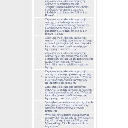
Zaproszenie do składania propozycji
cenowych na realizację zadania
"Przeprowadzenie kursu wychowawców
placówek wypoczynku dla dzieci i
młodzieży dla 10 uczniów ZSZ nr 1 w
Brzegu"
Zaproszenie do składania propozycji
cenowych na realizacje zadania pn.
"Przeprowadzenie kursu wychowawców
placówek wypoczynku dla dzieci i
młodzieży dla 10 uczniów ZSZ nr 1 w
Brzegu - II postę
Zaproszenie do składania propozycji
cenowych na emisję ogłoszenia prasowego
w ramach promocji projektu pn. "Wysokie
kwalifikacje nauczycieli inwestycją w
lepszą przyszłość młodzieży"
Zaproszenie do składania propozycji
cenowej na usługę cateringową dla 60
uczestników spotkania podsuumowującego
realizację projektu pn. "Wysokie
kwalifiikacje nauczycieli inwestycją w
lepszą
Zaproszenie do składania propozycji
cenowych na emisję ogłoszenia prasowego
w ramach promocji projektu pn. " Wysokie
kwalifikacje nauczycieli inwestycją w
lepszą przyszłość młodzieży"
Zaproszenie do składania propozycji
cenowych na emisję ogłoszenia prasowego
w ramach promocji projektu pn.""Wysokie
kwalifikacje nauczycieli inwestycją w
lepszą przyszłość młodzieży"
Sporządzenie operatów szacunkowych w 3-
ech egzemplarzach na działki stanowiące
własność Skarbu Państwa i Powiatu
Brzeskiego
Wykonanie świadectwa charakterystyki
energetycznej dla zadania pn. Rewitalizacja
budynku byłego internatu ZSE przy ul.
Wyszyńskiego 23 w Brzegu na funkcje
turystyczne"