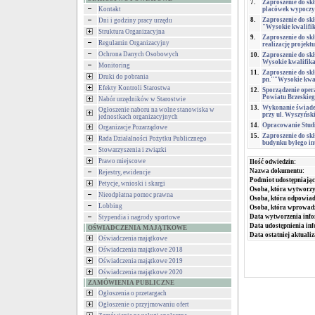
7.
Zaproszenie do sk
Kontakt
placówek wypoczynk
8.
Zaproszenie do sk
Dni i godziny pracy urzędu
"Wysokie kwalifika
Struktura Organizacyjna
9.
Zaproszenie do sk
Regulamin Organizacyjny
realizację projekt
Ochrona Danych Osobowych
10.
Zaproszenie do sk
Wysokie kwalifikac
Monitoring
11.
Zaproszenie do sk
Druki do pobrania
pn.""Wysokie kwali
Efekty Kontroli Starostwa
12.
Sporządzenie oper
Powiatu Brzeskie
Nabór urzędników w Starostwie
13.
Wykonanie świadec
Ogłoszenie naboru na wolne stanowiska w
przy ul. Wyszyński
jednostkach organizacyjnych
14.
Opracowanie Stud
Organizacje Pozarządowe
15.
Zaproszenie do skł
Rada Działalności Pożytku Publicznego
budynku byłego in
Stowarzyszenia i związki
Prawo miejscowe
Ilość odwiedzin:
Nazwa dokumentu:
Rejestry, ewidencje
Podmiot udostępniając
Petycje, wnioski i skargi
Osoba, która wytworzy
Nieodpłatna pomoc prawna
Osoba, która odpowiada
Lobbing
Osoba, która wprowad
Data wytworzenia info
Stypendia i nagrody sportowe
Data udostępnienia inf
OŚWIADCZENIA MAJĄTKOWE
Data ostatniej aktualiz
Oświadczenia majątkowe
Oświadczenia majątkowe 2018
Oświadczenia majątkowe 2019
Oświadczenia majątkowe 2020
ZAMÓWIENIA PUBLICZNE
Ogłoszenia o przetargach
Ogłoszenie o przyjmowaniu ofert