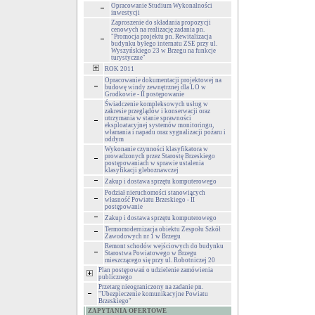
Opracowanie Studium Wykonalności
inwestycji
Zaproszenie do składania propozycji
cenowych na realizację zadania pn.
"Promocja projektu pn. Rewitalizacja
budynku byłego internatu ZSE przy ul.
Wyszyńskiego 23 w Brzegu na funkcje
turystyczne"
ROK 2011
Opracowanie dokumentacji projektowej na
budowę windy zewnętrznej dla LO w
Grodkowie - II postępowanie
Świadczenie kompleksowych usług w
zakresie przeglądów i konserwacji oraz
utrzymania w stanie sprawności
eksploatacyjnej systemów monitoringu,
włamania i napadu oraz sygnalizacji pożaru i
oddym
Wykonanie czynności klasyfikatora w
prowadzonych przez Starostę Brzeskiego
postępowaniach w sprawie ustalenia
klasyfikacji gleboznawczej
Zakup i dostawa sprzętu komputerowego
Podział nieruchomości stanowiących
własność Powiatu Brzeskiego - II
postępowanie
Zakup i dostawa sprzętu komputerowego
Termomodernizacja obiektu Zespołu Szkół
Zawodowych nr 1 w Brzegu
Remont schodów wejściowych do budynku
Starostwa Powiatowego w Brzegu
mieszczącego się przy ul. Robotniczej 20
Plan postępowań o udzielenie zamówienia
publicznego
Przetarg nieograniczony na zadanie pn.
"Ubezpieczenie komunikacyjne Powiatu
Brzeskiego"
ZAPYTANIA OFERTOWE