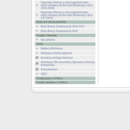
Zapytanie ofertowe o cenę zorganizowania
emisji obligacji dla Powiatu Brzeskiego z dnia
29.05.2018r.
Zapytanie ofertowe o cenę zorganizowania
emisji obligacji dla Powiatu Brzeskiego z dnia
3.07.2018r.
RZECZY ZNALEZIONE
Biuro Rzeczy Znalezionych 2018-2019
Biuro Rzeczy Znalezionych 2020
Urzędy Centralne
Spis adresów
INNE
Redakcja Biuletynu
Informacje nieudostępnione
Instrukcja obsługi biuletynu
Informacje, Obwieszczenia, Ogłoszenia, Decyzje,
Komunikaty
Nieruchomości
iNET
Urzędy pracy w Polsce
Urzędy skarbowe w Polsce