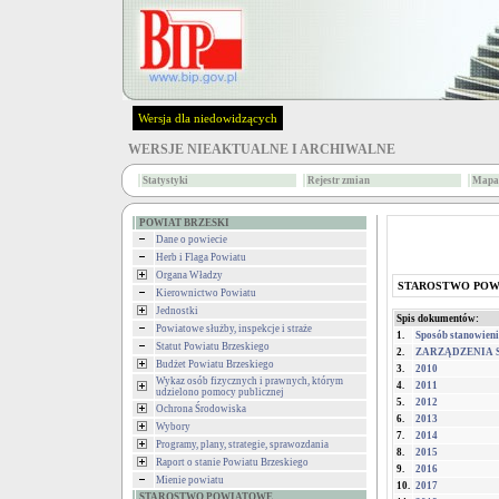
Wersja dla niedowidzących
WERSJE NIEAKTUALNE I ARCHIWALNE
Statystyki
Rejestr zmian
Mapa 
POWIAT BRZESKI
Dane o powiecie
Herb i Flaga Powiatu
Organa Władzy
STAROSTWO PO
Kierownictwo Powiatu
Jednostki
Spis dokumentów:
Powiatowe służby, inspekcje i straże
1.
Sposób stanowien
Statut Powiatu Brzeskiego
2.
ZARZĄDZENIA 
Budżet Powiatu Brzeskiego
3.
2010
Wykaz osób fizycznych i prawnych, którym
4.
2011
udzielono pomocy publicznej
5.
2012
Ochrona Środowiska
6.
2013
Wybory
7.
2014
Programy, plany, strategie, sprawozdania
8.
2015
Raport o stanie Powiatu Brzeskiego
9.
2016
Mienie powiatu
10.
2017
STAROSTWO POWIATOWE