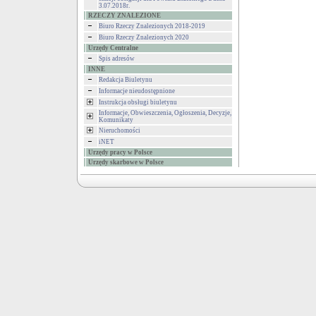
3.07.2018r.
RZECZY ZNALEZIONE
Biuro Rzeczy Znalezionych 2018-2019
Biuro Rzeczy Znalezionych 2020
Urzędy Centralne
Spis adresów
INNE
Redakcja Biuletynu
Informacje nieudostępnione
Instrukcja obsługi biuletynu
Informacje, Obwieszczenia, Ogłoszenia, Decyzje,
Komunikaty
Nieruchomości
iNET
Urzędy pracy w Polsce
Urzędy skarbowe w Polsce