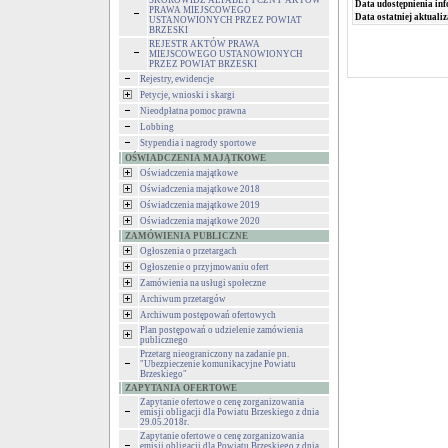
SKOROWIDZ ALFABETYCZNY AKTÓW
Data udostępnienia inf
PRAWA MIEJSCOWEGO
Data ostatniej aktualiz
USTANOWIONYCH PRZEZ POWIAT
BRZESKI
REJESTR AKTÓW PRAWA
MIEJSCOWEGO USTANOWIONYCH
PRZEZ POWIAT BRZESKI
Rejestry, ewidencje
Petycje, wnioski i skargi
Nieodpłatna pomoc prawna
Lobbing
Stypendia i nagrody sportowe
OŚWIADCZENIA MAJĄTKOWE
Oświadczenia majątkowe
Oświadczenia majątkowe 2018
Oświadczenia majątkowe 2019
Oświadczenia majątkowe 2020
ZAMÓWIENIA PUBLICZNE
Ogłoszenia o przetargach
Ogłoszenie o przyjmowaniu ofert
Zamówienia na usługi społeczne
Archiwum przetargów
Archiwum postępowań ofertowych
Plan postępowań o udzielenie zamówienia
publicznego
Przetarg nieograniczony na zadanie pn.
"Ubezpieczenie komunikacyjne Powiatu
Brzeskiego"
ZAPYTANIA OFERTOWE
Zapytanie ofertowe o cenę zorganizowania
emisji obligacji dla Powiatu Brzeskiego z dnia
29.05.2018r.
Zapytanie ofertowe o cenę zorganizowania
emisji obligacji dla Powiatu Brzeskiego z dnia