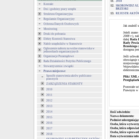
11.
2018
Kontakt
12.
SKOROWIDZ AL
BRZESKI
Dni i godziny pracy urzędu
13.
REJESTR AKTÓ
Struktura Organizacyjna
Regulamin Organizacyjny
Ochrona Danych Osobowych
Jak znaleźć 
Monitoring
Jeżeli znane
Druki do pobrania
2008 r.
), na
Efekty Kontroli Starostwa
dalej
Rada P
Rady Powia
Nabór urzędników w Starostwie
Brzeskiego
(
Ogłoszenie naboru na wolne stanowiska w
dostępna jes
jednostkach organizacyjnych
Organizacje Pozarządowe
Jeśli uchwa
obowiązuje n
Rada Działalności Pożytku Publicznego
miejscowego
Stowarzyszenia i związki
Województwa
elektroniczne
Prawo miejscowe
Sposób stanowienia aktów publiczno-
Pliki XML 
prawnych
Przegląda
ZARZĄDZENIA STAROSTY
Pozostałe u
2010
Prawnym w p
2011
2012
2013
2014
Ilość odwiedzin:
Nazwa dokumentu:
2015
Podmiot udostępniając
2016
Osoba, która wytworzy
Osoba, która odpowiada
2017
Osoba, która wprowad
2018
Data wytworzenia info