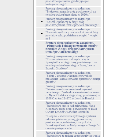
powiatowego zasobu geodezyjnego i
kartograficznego"
Przetarg nieograniczony na zadanie pn.
"Bieżące utrzymanie dróg powiatowych na
terenie powiatu brzeskiego w 2020 r."
Przetarg nieograniczony na zadanie pn.
"Koszenie poboczy w ciągu dróg
powiatowych na terenie powiatu brzeskiego"
Przetarg nieograniczony na zadanie pn.
"Remont cząstkowy nawierzchni jezdni dróg
powiatowych z podziałem na części " - część
nr 1
Przetarg nieograniczony na zadanie pn.
"Pielęgnacja i bieżące utrzymanie terenów
zielonych w ciągu dróg powiatowych na
terenie powiatu brzeskiego"
Przetarg nieograniczony na zadanie pn.
"Koszenie terenów zielonych i cięcia
żywopłotów w ciągu dróg powiatowych na
terenie powiatu brzeskiego - Brzeg, Lewin
Brzeski, Grodków"
Przetarg nieograniczony na zadanie pn.
"Zakup 7 zestawów komputerowych do
zakładania i aktualizowania operatu ewidencji
gruntów"
Przetarg nieograniczony na zadanie pn.
"Pełnienie nadzoru inwestorskiego nad
zadaniem pn. Przebudowa mostu nad zalewem
rz. Nysa Kłodzka w ciągu drogi powiatowej nr
1508 O w km 12+270 w Lewinie Brzeski
Przetarg nieograniczony na zadanie pn.
"Przebudowa mostu nad zalewem rz. Nysa
Kłodzka w ciągu drogi powiatowej nr 1508
Ow km 12+270 w Lewinie Brzeskim"
"E-szpital - stworzenie cyfrowego systemu
informacji telemedycznej, gromadzenia,
przetwarzania, archiwizacji danych dla
Brzeskiego Centrum Medycznego w Brzegu" -
czwarte postępowanie
Przetarg nieograniczony na zadanie pn.
"Przebudowa ze zmianą sposobu użytkowania