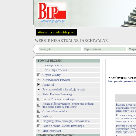
Wersja dla niedowidzących
WERSJE NIEAKTUALNE I ARCHIWALNE
Statystyki
Rejestr zmian
Mapa 
POWIAT BRZESKI
Dane o powiecie
Herb i Flaga Powiatu
Organa Władzy
ZAMÓWIENIA PU
Kierownictwo Powiatu
bieżące utrzymanie t
Jednostki
Powiatowe służby, inspekcje i straże
Statut Powiatu Brzeskiego
Budżet Powiatu Brzeskiego
Wykaz osób fizycznych i prawnych, którym
Przetarg nieogran
udzielono pomocy publicznej
utrzymanie tere
terenie powiatu 
Ochrona Środowiska
Przetarg nieogran
Wybory
utrzymanie tere
Programy, plany, strategie, sprawozdania
terenie powiatu 
Raport o stanie Powiatu Brzeskiego
Przetarg nieogran
utrzymanie tere
Mienie powiatu
terenie powiatu 
STAROSTWO POWIATOWE