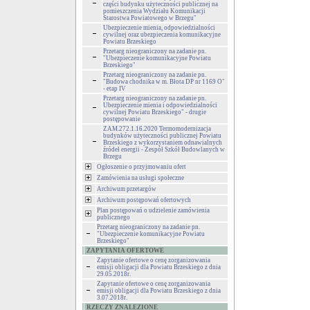
części budynku użyteczności publicznej na
pomieszczenia Wydziału Komunikacji
Starostwa Powiatowego w Brzegu"
Ubezpieczenie mienia, odpowiedzialności
cywilnej oraz ubezpieczenia komunikacyjne
Powiatu Brzeskiego
Przetarg nieograniczony na zadanie pn.
"Ubezpieczenie komunikacyjne Powiatu
Brzeskiego"
Przetarg nieograniczony na zadanie pn.
"Budowa chodnika w m. Błota DP nr 1169 O"
- etap IV
Przetarg nieograniczony na zadanie pn.
Ubezpieczenie mienia i odpowiedzialności
cywilnej Powiatu Brzeskiego" - drugie
postępowanie
ZAM.272.1.16.2020 Termomodernizacja
budynków użyteczności publicznej Powiatu
Brzeskiego z wykorzystaniem odnawialnych
źródeł energii - Zespół Szkół Budowlanych w
Brzegu
Ogłoszenie o przyjmowaniu ofert
Zamówienia na usługi społeczne
Archiwum przetargów
Archiwum postępowań ofertowych
Plan postępowań o udzielenie zamówienia
publicznego
Przetarg nieograniczony na zadanie pn.
"Ubezpieczenie komunikacyjne Powiatu
Brzeskiego"
ZAPYTANIA OFERTOWE
Zapytanie ofertowe o cenę zorganizowania
emisji obligacji dla Powiatu Brzeskiego z dnia
29.05.2018r.
Zapytanie ofertowe o cenę zorganizowania
emisji obligacji dla Powiatu Brzeskiego z dnia
3.07.2018r.
RZECZY ZNALEZIONE