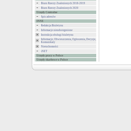
Biuro Rzeczy Znalezionych 2018-2019
Biuro Rzeczy Znalezionych 2020
Urzędy Centralne
Spis adresów
INNE
Redakcja Biuletynu
Informacje nieudostępnione
Instrukcja obsługi biuletynu
Informacje, Obwieszczenia, Ogłoszenia, Decyzje,
Komunikaty
Nieruchomości
iNET
Urzędy pracy w Polsce
Urzędy skarbowe w Polsce