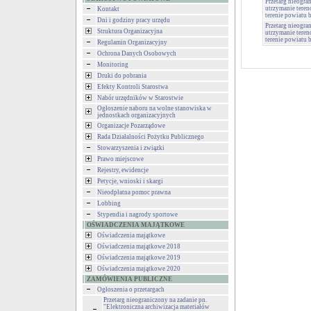
Przetarg nieogran
utrzymanie tere
Kontakt
terenie powiatu 
Dni i godziny pracy urzędu
Przetarg nieogran
Struktura Organizacyjna
utrzymanie tere
terenie powiatu 
Regulamin Organizacyjny
Ochrona Danych Osobowych
Monitoring
Druki do pobrania
Efekty Kontroli Starostwa
Nabór urzędników w Starostwie
Ogłoszenie naboru na wolne stanowiska w
jednostkach organizacyjnych
Organizacje Pozarządowe
Rada Działalności Pożytku Publicznego
Stowarzyszenia i związki
Prawo miejscowe
Rejestry, ewidencje
Petycje, wnioski i skargi
Nieodpłatna pomoc prawna
Lobbing
Stypendia i nagrody sportowe
OŚWIADCZENIA MAJĄTKOWE
Oświadczenia majątkowe
Oświadczenia majątkowe 2018
Oświadczenia majątkowe 2019
Oświadczenia majątkowe 2020
ZAMÓWIENIA PUBLICZNE
Ogłoszenia o przetargach
Przetarg nieograniczony na zadanie pn.
"Elektroniczna archiwizacja materiałów