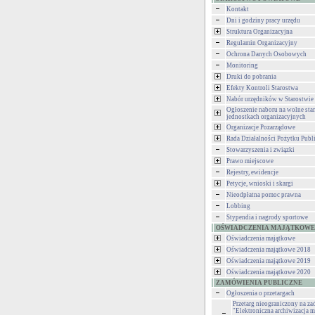
Kontakt
Dni i godziny pracy urzędu
Struktura Organizacyjna
Regulamin Organizacyjny
Ochrona Danych Osobowych
Monitoring
Druki do pobrania
Efekty Kontroli Starostwa
Nabór urzędników w Starostwie
Ogłoszenie naboru na wolne st
jednostkach organizacyjnych
Organizacje Pozarządowe
Rada Działalności Pożytku Publ
Stowarzyszenia i związki
Prawo miejscowe
Rejestry, ewidencje
Petycje, wnioski i skargi
Nieodpłatna pomoc prawna
Lobbing
Stypendia i nagrody sportowe
OŚWIADCZENIA MAJĄTKOWE
Oświadczenia majątkowe
Oświadczenia majątkowe 2018
Oświadczenia majątkowe 2019
Oświadczenia majątkowe 2020
ZAMÓWIENIA PUBLICZNE
Ogłoszenia o przetargach
Przetarg nieograniczony na za
"Elektroniczna archiwizacja m