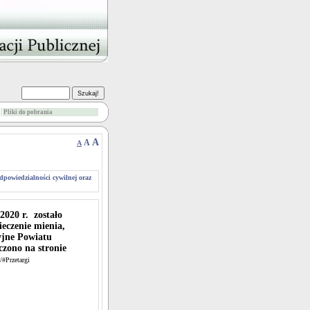
Pliki do pobrania
A
A
A
dpowiedzialności cywilnej oraz
2020 r. zostało
eczenie mienia,
yjne Powiatu
czono na stronie
/#Przetargi