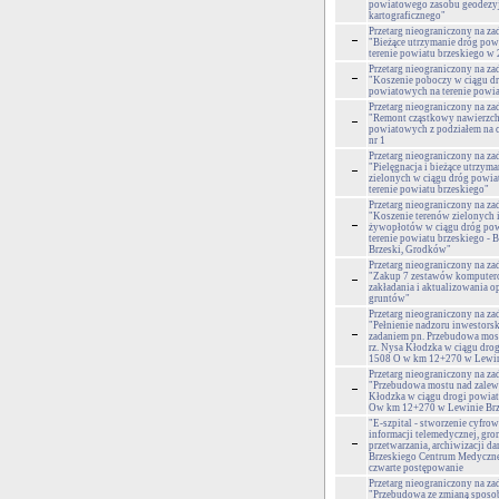
powiatowego zasobu geodezyj
kartograficznego"
Przetarg nieograniczony na za
"Bieżące utrzymanie dróg po
terenie powiatu brzeskiego w 
Przetarg nieograniczony na za
"Koszenie poboczy w ciągu d
powiatowych na terenie powia
Przetarg nieograniczony na za
"Remont cząstkowy nawierzch
powiatowych z podziałem na cz
nr 1
Przetarg nieograniczony na za
"Pielęgnacja i bieżące utrzym
zielonych w ciągu dróg powi
terenie powiatu brzeskiego"
Przetarg nieograniczony na za
"Koszenie terenów zielonych i
żywopłotów w ciągu dróg po
terenie powiatu brzeskiego - 
Brzeski, Grodków"
Przetarg nieograniczony na za
"Zakup 7 zestawów komputer
zakładania i aktualizowania o
gruntów"
Przetarg nieograniczony na za
"Pełnienie nadzoru inwestors
zadaniem pn. Przebudowa mos
rz. Nysa Kłodzka w ciągu dro
1508 O w km 12+270 w Lewin
Przetarg nieograniczony na za
"Przebudowa mostu nad zalew
Kłodzka w ciągu drogi powia
Ow km 12+270 w Lewinie Br
"E-szpital - stworzenie cyfro
informacji telemedycznej, gro
przetwarzania, archiwizacji da
Brzeskiego Centrum Medyczne
czwarte postępowanie
Przetarg nieograniczony na za
"Przebudowa ze zmianą sposo