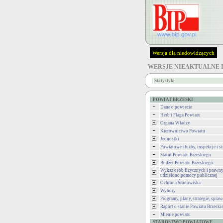
Wersja dla niedowidzących
WERSJE NIEAKTUALNE 
Statystyki
POWIAT BRZESKI
Dane o powiecie
Herb i Flaga Powiatu
Organa Władzy
Kierownictwo Powiatu
Jednostki
Powiatowe służby, inspekcje i st
Statut Powiatu Brzeskiego
Budżet Powiatu Brzeskiego
Wykaz osób fizycznych i prawny
udzielono pomocy publicznej
Ochrona Środowiska
Wybory
Programy, plany, strategie, spra
Raport o stanie Powiatu Brzeski
Mienie powiatu
STAROSTWO POWIATOWE