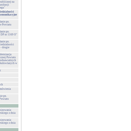
publicznej na
unikacji
zegu"
iedzialności
 komunikacyjne
danie pn.
e Powiatu
danie pn.
 DP nr 1169 O"
danie pn.
iedzialności
- drugie
ernizacja
cznej Powiatu
 odnawialnych
ł Budowlanych w
t
ych
amówienia
ie pn.
Powiatu
anizowania
eskiego z dnia
anizowania
eskiego z dnia