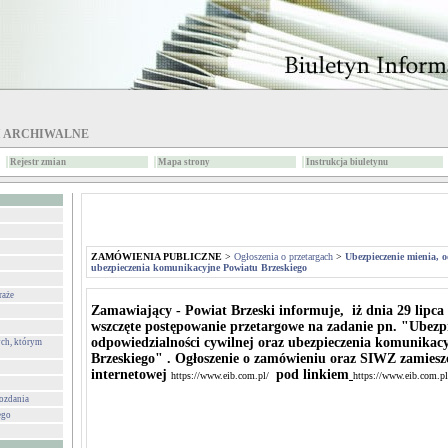
I ARCHIWALNE
Rejestr zmian
Mapa strony
Instrukcja biuletynu
ZAMÓWIENIA PUBLICZNE
>
Ogłoszenia o przetargach
>
Ubezpieczenie mienia, o
ubezpieczenia komunikacyjne Powiatu Brzeskiego
raże
Zamawiający - Powiat Brzeski informuje, iż dnia 29 lipca 
wszczęte postępowanie przetargowe na zadanie pn. "Ubezpi
odpowiedzialności cywilnej oraz ubezpieczenia komunikac
ch, którym
Brzeskiego" . Ogłoszenie o zamówieniu oraz SIWZ zamiesz
internetowej
pod linkiem
https://www.eib.com.pl/
https://www.eib.com.pl
wozdania
ego