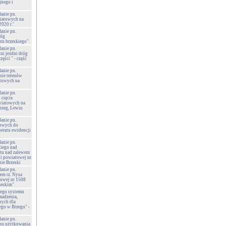
nego i
danie pn.
wiatowych na
2020 r."
danie pn.
róg
tu brzeskiego"
danie pn.
ni jezdni dróg
ęści " - część
danie pn.
anie terenów
atowych na
danie pn.
 cięcia
wiatowych na
Brzeg, Lewin
danie pn.
owych do
peratu ewidencji
danie pn.
kiego nad
tu nad zalewem
gi powiatowej nr
ie Brzeski
danie pn.
em rz. Nysa
towej nr 1508
zeskim"
wego systemu
madzenia,
nych dla
go w Brzegu" -
danie pn.
bu użytkowania