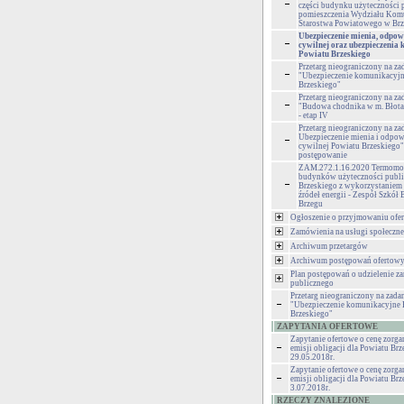
części budynku użyteczności 
pomieszczenia Wydziału Kom
Starostwa Powiatowego w Br
Ubezpieczenie mienia, odpow
cywilnej oraz ubezpieczenia
Powiatu Brzeskiego
Przetarg nieograniczony na za
"Ubezpieczenie komunikacyjn
Brzeskiego"
Przetarg nieograniczony na za
"Budowa chodnika w m. Błota
- etap IV
Przetarg nieograniczony na za
Ubezpieczenie mienia i odpow
cywilnej Powiatu Brzeskiego" 
postępowanie
ZAM.272.1.16.2020 Termomod
budynków użyteczności publi
Brzeskiego z wykorzystaniem
źródeł energii - Zespół Szkó
Brzegu
Ogłoszenie o przyjmowaniu ofer
Zamówienia na usługi społeczne
Archiwum przetargów
Archiwum postępowań ofertow
Plan postępowań o udzielenie z
publicznego
Przetarg nieograniczony na zadan
"Ubezpieczenie komunikacyjne 
Brzeskiego"
ZAPYTANIA OFERTOWE
Zapytanie ofertowe o cenę zorg
emisji obligacji dla Powiatu Brz
29.05.2018r.
Zapytanie ofertowe o cenę zorg
emisji obligacji dla Powiatu Brz
3.07.2018r.
RZECZY ZNALEZIONE