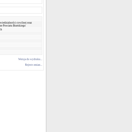
wiedzialności cywilnej oraz
ne Powiatu Brzeskiego
ch
Wersja do wydruku...
Rejestr zmian...