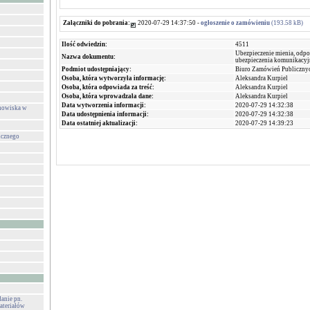
Załączniki do pobrania:
2020-07-29 14:37:50 -
ogłoszenie o zamówieniu
(193.58 kB)
Ilość odwiedzin:
4511
Ubezpieczenie mienia, odpo
Nazwa dokumentu:
ubezpieczenia komunikacyj
Podmiot udostępniający:
Biuro Zamówień Publiczny
Osoba, która wytworzyła informację:
Aleksandra Kurpiel
Osoba, która odpowiada za treść:
Aleksandra Kurpiel
Osoba, która wprowadzała dane:
Aleksandra Kurpiel
Data wytworzenia informacji:
2020-07-29 14:32:38
anowiska w
Data udostępnienia informacji:
2020-07-29 14:32:38
Data ostatniej aktualizacji:
2020-07-29 14:39:23
icznego
danie pn.
ateriałów