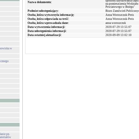
sposobu użytkowania częśc
Nazwa dokumentu:
na pomieszczenia Wydziału
Powiatowego w Brzegu"
Podmiot udostępniający:
Biuro Zamówień Publiczny
Osoba, która wytworzyła informację:
Anna Woroszczuk-Preis
Osoba, która odpowiada za treść:
Anna Woroszczuk-Preis
Osoba, która wprowadzała dane:
anna woroszczuk
Data wytworzenia informacji:
2020-07-29 13:55:07
Data udostępnienia informacji:
2020-07-29 13:55:07
Data ostatniej aktualizacji:
2020-09-09 13:02:10
anowiska w
icznego
danie pn.
ateriałów