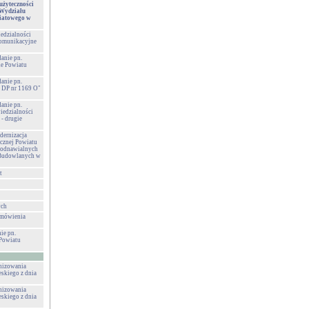
użyteczności
 Wydziału
iatowego w
edzialności
komunikacyjne
danie pn.
e Powiatu
danie pn.
 DP nr 1169 O"
danie pn.
iedzialności
- drugie
ernizacja
cznej Powiatu
 odnawialnych
ł Budowlanych w
t
ych
amówienia
ie pn.
Powiatu
anizowania
eskiego z dnia
anizowania
eskiego z dnia