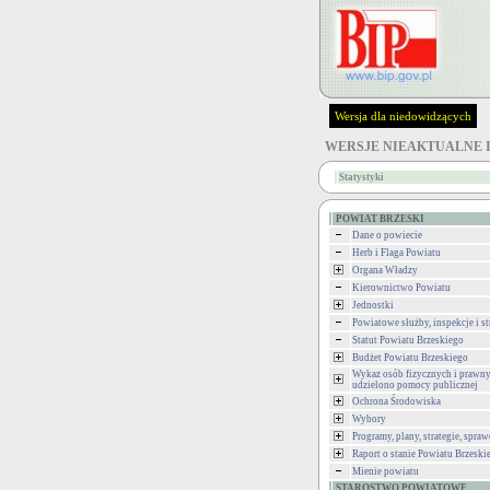
Wersja dla niedowidzących
WERSJE NIEAKTUALNE 
Statystyki
POWIAT BRZESKI
Dane o powiecie
Herb i Flaga Powiatu
Organa Władzy
Kierownictwo Powiatu
Jednostki
Powiatowe służby, inspekcje i st
Statut Powiatu Brzeskiego
Budżet Powiatu Brzeskiego
Wykaz osób fizycznych i prawny
udzielono pomocy publicznej
Ochrona Środowiska
Wybory
Programy, plany, strategie, spra
Raport o stanie Powiatu Brzeski
Mienie powiatu
STAROSTWO POWIATOWE