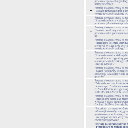
powiatowego zasobu geodezyj
kartograficznego"
Przetarg nieograniczony na za
"Bieżące utrzymanie dróg po
terenie powiatu brzeskiego w 
Przetarg nieograniczony na za
"Koszenie poboczy w ciągu d
powiatowych na terenie powia
Przetarg nieograniczony na za
"Remont cząstkowy nawierzch
powiatowych z podziałem na cz
nr 1
Przetarg nieograniczony na za
"Pielęgnacja i bieżące utrzym
zielonych w ciągu dróg powi
terenie powiatu brzeskiego"
Przetarg nieograniczony na za
"Koszenie terenów zielonych i
żywopłotów w ciągu dróg po
terenie powiatu brzeskiego - 
Brzeski, Grodków"
Przetarg nieograniczony na za
"Zakup 7 zestawów komputer
zakładania i aktualizowania o
gruntów"
Przetarg nieograniczony na za
"Pełnienie nadzoru inwestors
zadaniem pn. Przebudowa mos
rz. Nysa Kłodzka w ciągu dro
1508 O w km 12+270 w Lewin
Przetarg nieograniczony na za
"Przebudowa mostu nad zalew
Kłodzka w ciągu drogi powia
Ow km 12+270 w Lewinie Br
"E-szpital - stworzenie cyfro
informacji telemedycznej, gro
przetwarzania, archiwizacji da
Brzeskiego Centrum Medyczne
czwarte postępowanie
Przetarg nieograniczony na z
"Przebudowa ze zmianą spo