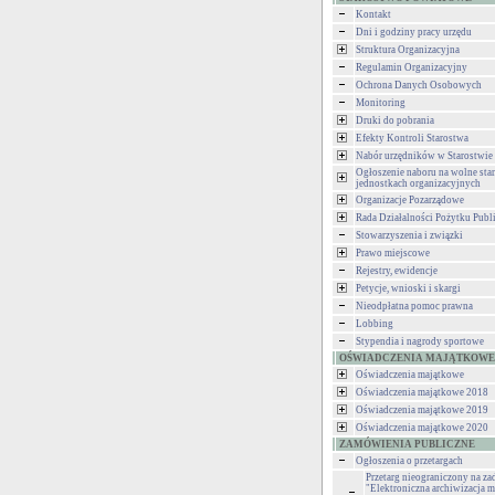
Kontakt
Dni i godziny pracy urzędu
Struktura Organizacyjna
Regulamin Organizacyjny
Ochrona Danych Osobowych
Monitoring
Druki do pobrania
Efekty Kontroli Starostwa
Nabór urzędników w Starostwie
Ogłoszenie naboru na wolne st
jednostkach organizacyjnych
Organizacje Pozarządowe
Rada Działalności Pożytku Publ
Stowarzyszenia i związki
Prawo miejscowe
Rejestry, ewidencje
Petycje, wnioski i skargi
Nieodpłatna pomoc prawna
Lobbing
Stypendia i nagrody sportowe
OŚWIADCZENIA MAJĄTKOWE
Oświadczenia majątkowe
Oświadczenia majątkowe 2018
Oświadczenia majątkowe 2019
Oświadczenia majątkowe 2020
ZAMÓWIENIA PUBLICZNE
Ogłoszenia o przetargach
Przetarg nieograniczony na za
"Elektroniczna archiwizacja m