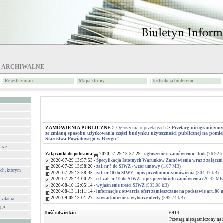
I ARCHIWALNE
Rejestr zmian
Mapa strony
Instrukcja biuletynu
ZAMÓWIENIA PUBLICZNE
>
Ogłoszenia o przetargach
>
Przetarg nieograniczon
ze zmianą sposobu użytkowania części budynku użyteczności publicznej na pomi
Starostwa Powiatowego w Brzegu"
raże
Załączniki do pobrania:
2020-07-29 13:57:29 -
ogłoszenie o zamówieniu - link
(76.92 k
2020-07-29 13:57:53 -
Specyfikacja Istotnych Warunków Zamówienia wraz z załącznik
2020-07-29 13:58:20 -
zał. nr 9 do SIWZ - wzór umowy
(1.07 MB)
ch, którym
2020-07-29 13:58:45 -
zał. nr 10 do SIWZ - opis przedmiotu zamówienia
(304.47 kB)
2020-07-29 14:00:22 -
cd. zał. nr 10 do SIWZ - opis przedmiotu zamówienia
(20.42 MB
2020-08-10 12:05:14 -
wyjaśnienie treści SIWZ
(533.08 kB)
2020-08-13 11:11:14 -
informacje z otwarcia ofert zamieszczane na podstawie art. 86 u
2020-09-09 13:01:27 -
zawiadomienie o wyborze oferty
(399.74 kB)
wozdania
ego
Ilość odwiedzin:
6914
Przetarg nieograniczony na