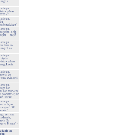
nego i
danie pn.
wiatowych na
2020 r."
danie pn.
róg
tu brzeskiego"
danie pn.
ni jezdni dróg
ęści " - część
danie pn.
anie terenów
atowych na
danie pn.
 cięcia
wiatowych na
Brzeg, Lewin
danie pn.
owych do
peratu ewidencji
danie pn.
kiego nad
tu nad zalewem
gi powiatowej nr
ie Brzeski
danie pn.
em rz. Nysa
towej nr 1508
zeskim"
wego systemu
madzenia,
nych dla
go w Brzegu" -
adanie pn.
sobu