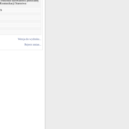
i budynku użyteczności publicznej
 Komunikacji Starostwa
ch
Wersja do wydruku...
Rejestr zmian...