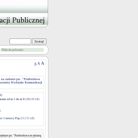
Pliki do pobrania
A
A
A
y na zadanie pn. "Przebudowa
eszczenia Wydziału Komunikacji
B)
ami od nr 1 do nr 8
(486.00 kB)
)
st. 5 ustawy Pzp
(312.91 kB)
 zadanie pn. "Przebudowa ze zmianą