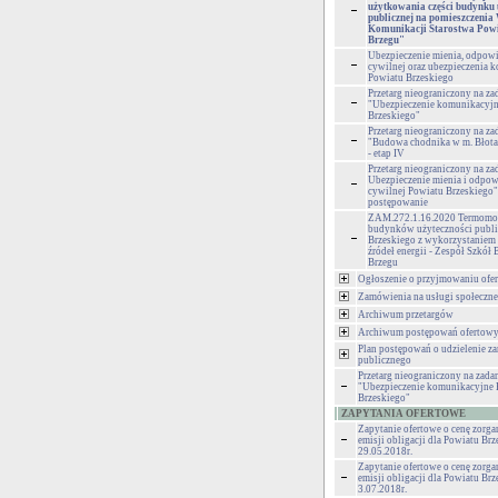
użytkowania części budynku 
publicznej na pomieszczenia
Komunikacji Starostwa Pow
Brzegu"
Ubezpieczenie mienia, odpowi
cywilnej oraz ubezpieczenia 
Powiatu Brzeskiego
Przetarg nieograniczony na za
"Ubezpieczenie komunikacyjn
Brzeskiego"
Przetarg nieograniczony na za
"Budowa chodnika w m. Błota
- etap IV
Przetarg nieograniczony na za
Ubezpieczenie mienia i odpow
cywilnej Powiatu Brzeskiego" 
postępowanie
ZAM.272.1.16.2020 Termomod
budynków użyteczności publi
Brzeskiego z wykorzystaniem
źródeł energii - Zespół Szkó
Brzegu
Ogłoszenie o przyjmowaniu ofer
Zamówienia na usługi społeczne
Archiwum przetargów
Archiwum postępowań ofertow
Plan postępowań o udzielenie z
publicznego
Przetarg nieograniczony na zadan
"Ubezpieczenie komunikacyjne 
Brzeskiego"
ZAPYTANIA OFERTOWE
Zapytanie ofertowe o cenę zorg
emisji obligacji dla Powiatu Brz
29.05.2018r.
Zapytanie ofertowe o cenę zorg
emisji obligacji dla Powiatu Brz
3.07.2018r.