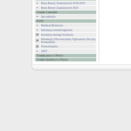
Biuro Rzeczy Znalezionych 2018-2019
Biuro Rzeczy Znalezionych 2020
Urzędy Centralne
Spis adresów
INNE
Redakcja Biuletynu
Informacje nieudostępnione
Instrukcja obsługi biuletynu
Informacje, Obwieszczenia, Ogłoszenia, Decyzje,
Komunikaty
Nieruchomości
iNET
Urzędy pracy w Polsce
Urzędy skarbowe w Polsce