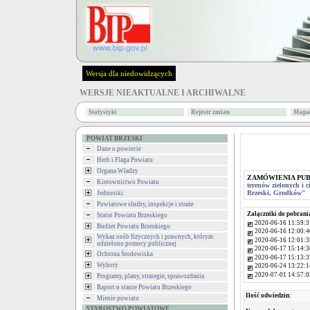
Wersja dla niedowidzących
WERSJE NIEAKTUALNE I ARCHIWALNE
Statystyki
Rejestr zmian
Mapa 
POWIAT BRZESKI
Dane o powiecie
Herb i Flaga Powiatu
Organa Władzy
ZAMÓWIENIA PU
Kierownictwo Powiatu
terenów zielonych i 
Brzeski, Grodków"
Jednostki
Powiatowe służby, inspekcje i straże
Załączniki do pobrani
Statut Powiatu Brzeskiego
2020-06-16 11:59:3
Budżet Powiatu Brzeskiego
2020-06-16 12:00:4
Wykaz osób fizycznych i prawnych, którym
2020-06-16 12:01:3
udzielono pomocy publicznej
2020-06-17 15:14:3
Ochrona Środowiska
2020-06-17 15:13:3
Wybory
2020-06-24 13:22:1
2020-07-01 14:57:0
Programy, plany, strategie, sprawozdania
Raport o stanie Powiatu Brzeskiego
Ilość odwiedzin:
Mienie powiatu
STAROSTWO POWIATOWE