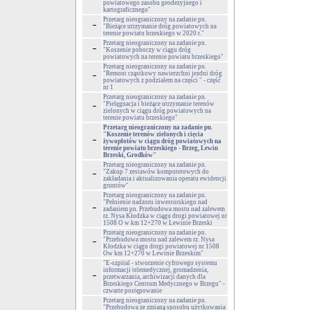
powiatowego zasobu geodezyjnego i
kartograficznego"
Przetarg nieograniczony na zadanie pn.
"Bieżące utrzymanie dróg powiatowych na
terenie powiatu brzeskiego w 2020 r."
Przetarg nieograniczony na zadanie pn.
"Koszenie poboczy w ciągu dróg
powiatowych na terenie powiatu brzeskiego"
Przetarg nieograniczony na zadanie pn.
"Remont cząstkowy nawierzchni jezdni dróg
powiatowych z podziałem na części " - część
nr 1
Przetarg nieograniczony na zadanie pn.
"Pielęgnacja i bieżące utrzymanie terenów
zielonych w ciągu dróg powiatowych na
terenie powiatu brzeskiego"
Przetarg nieograniczony na zadanie pn.
"Koszenie terenów zielonych i cięcia
żywopłotów w ciągu dróg powiatowych na
terenie powiatu brzeskiego - Brzeg, Lewin
Brzeski, Grodków"
Przetarg nieograniczony na zadanie pn.
"Zakup 7 zestawów komputerowych do
zakładania i aktualizowania operatu ewidencji
gruntów"
Przetarg nieograniczony na zadanie pn.
"Pełnienie nadzoru inwestorskiego nad
zadaniem pn. Przebudowa mostu nad zalewem
rz. Nysa Kłodzka w ciągu drogi powiatowej nr
1508 O w km 12+270 w Lewinie Brzeski
Przetarg nieograniczony na zadanie pn.
"Przebudowa mostu nad zalewem rz. Nysa
Kłodzka w ciągu drogi powiatowej nr 1508
Ow km 12+270 w Lewinie Brzeskim"
"E-szpital - stworzenie cyfrowego systemu
informacji telemedycznej, gromadzenia,
przetwarzania, archiwizacji danych dla
Brzeskiego Centrum Medycznego w Brzegu" -
czwarte postępowanie
Przetarg nieograniczony na zadanie pn.
"Przebudowa ze zmianą sposobu użytkowania