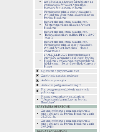
części budynku użyteczności publicznej na
pomieszczenia Wydziału Komunikacji
Starostwa Powiatowego w Brzegu"
Ubezpieczenie mienia, odpowiedzialności
cywilnej oraz ubezpieczenia komunikacyjne
Powiatu Brzeskiego
Przetarg nieograniczony na zadanie pn.
"Ubezpieczenie komunikacyjne Powiatu
Brzeskiego"
Przetarg nieograniczony na zadanie pn.
"Budowa chodnika w m. Błota DP nr 1169 O"
- etap IV
Przetarg nieograniczony na zadanie pn.
Ubezpieczenie mienia i odpowiedzialności
cywilnej Powiatu Brzeskiego" - drugie
postępowanie
ZAM.272.1.16.2020 Termomodernizacja
budynków użyteczności publicznej Powiatu
Brzeskiego z wykorzystaniem odnawialnych
źródeł energii - Zespół Szkół Budowlanych w
Brzegu
Ogłoszenie o przyjmowaniu ofert
Zamówienia na usługi społeczne
Archiwum przetargów
Archiwum postępowań ofertowych
Plan postępowań o udzielenie zamówienia
publicznego
Przetarg nieograniczony na zadanie pn.
"Ubezpieczenie komunikacyjne Powiatu
Brzeskiego"
ZAPYTANIA OFERTOWE
Zapytanie ofertowe o cenę zorganizowania
emisji obligacji dla Powiatu Brzeskiego z dnia
29.05.2018r.
Zapytanie ofertowe o cenę zorganizowania
emisji obligacji dla Powiatu Brzeskiego z dnia
3.07.2018r.
RZECZY ZNALEZIONE