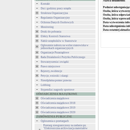
Nazwa dokumentu:
Kontakt
Podmiot udostępniając
Dni i godziny pracy urzędu
Osoba, która wytworzy
Struktura Organizacyjna
Osoba, która odpowiada
Regulamin Organizacyjny
Osoba, która wprowad
Ochrona Danych Osobowych
Data wytworzenia info
Data udostępnienia inf
Monitoring
Data ostatniej aktualiz
Druki do pobrania
Efekty Kontroli Starostwa
Nabór urzędników w Starostwie
Ogłoszenie naboru na wolne stanowiska w
jednostkach organizacyjnych
Organizacje Pozarządowe
Rada Działalności Pożytku Publicznego
Stowarzyszenia i związki
Prawo miejscowe
Rejestry, ewidencje
Petycje, wnioski i skargi
Nieodpłatna pomoc prawna
Lobbing
Stypendia i nagrody sportowe
OŚWIADCZENIA MAJĄTKOWE
Oświadczenia majątkowe
Oświadczenia majątkowe 2018
Oświadczenia majątkowe 2019
Oświadczenia majątkowe 2020
ZAMÓWIENIA PUBLICZNE
Ogłoszenia o przetargach
Przetarg nieograniczony na zadanie pn.
"Elektroniczna archiwizacja materiałów