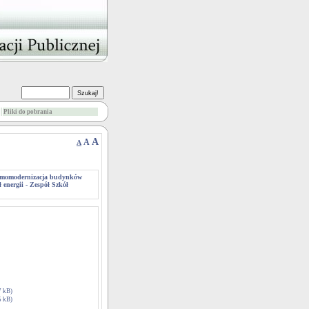
Pliki do pobrania
A
A
A
rmomodernizacja budynków
 energii - Zespół Szkół
7 kB)
5 kB)