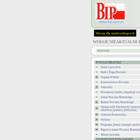
Wersja dla niedowidzących
WERSJE NIEAKTUALNE 
Statystyki
POWIAT BRZESKI
Dane o powiecie
Herb i Flaga Powiatu
Organa Władzy
Kierownictwo Powiatu
Jednostki
Powiatowe służby, inspekcje i st
Statut Powiatu Brzeskiego
Budżet Powiatu Brzeskiego
Wykaz osób fizycznych i prawny
udzielono pomocy publicznej
Ochrona Środowiska
Wybory
Programy, plany, strategie, spra
Raport o stanie Powiatu Brzeski
Mienie powiatu
STAROSTWO POWIATOWE