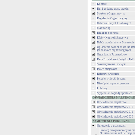
Kontakt
Dni i godziny pracy urzędu
Struktura Organizacyjna
Regulamin Organizacyjny
Ochrona Danych Osobowych
Monitoring
Druki do pobrania
Efekty Kontroli Starostwa
Nabór urzędników w Starostwie
Ogłoszenie naboru na wolne st
jednostkach organizacyjnych
Organizacje Pozarządowe
Rada Działalności Pożytku Publ
Stowarzyszenia i związki
Prawo miejscowe
Rejestry, ewidencje
Petycje, wnioski i skargi
Nieodpłatna pomoc prawna
Lobbing
Stypendia i nagrody sportowe
OŚWIADCZENIA MAJĄTKOWE
Oświadczenia majątkowe
Oświadczenia majątkowe 2018
Oświadczenia majątkowe 2019
Oświadczenia majątkowe 2020
ZAMÓWIENIA PUBLICZNE
Ogłoszenia o przetargach
Przetarg nieograniczony na za
"Elektroniczna archiwizacja m