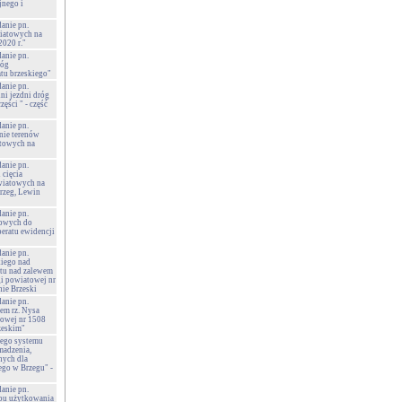
nego i
danie pn.
wiatowych na
2020 r."
danie pn.
róg
tu brzeskiego"
danie pn.
ni jezdni dróg
ęści " - część
danie pn.
anie terenów
atowych na
danie pn.
 cięcia
wiatowych na
Brzeg, Lewin
danie pn.
owych do
peratu ewidencji
danie pn.
kiego nad
tu nad zalewem
gi powiatowej nr
ie Brzeski
danie pn.
em rz. Nysa
towej nr 1508
zeskim"
wego systemu
madzenia,
nych dla
go w Brzegu" -
danie pn.
bu użytkowania