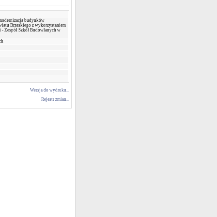
modernizacja budynków
wiatu Brzeskiego z wykorzystaniem
ii - Zespół Szkół Budowlanych w
ch
Wersja do wydruku...
Rejestr zmian...