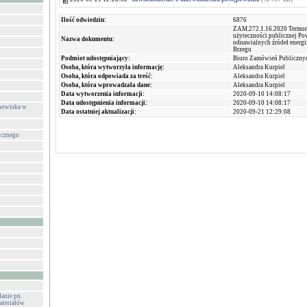
Ilość odwiedzin:
6876
ZAM.272.1.16.2020 Termo
użyteczności publicznej Po
Nazwa dokumentu:
odnawialnych źródeł energ
Brzegu
Podmiot udostępniający:
Biuro Zamówień Publiczny
Osoba, która wytworzyła informację:
Aleksandra Kurpiel
Osoba, która odpowiada za treść:
Aleksandra Kurpiel
Osoba, która wprowadzała dane:
Aleksandra Kurpiel
Data wytworzenia informacji:
2020-09-10 14:08:17
Data udostępnienia informacji:
2020-09-10 14:08:17
anowiska w
Data ostatniej aktualizacji:
2020-09-21 12:29:08
icznego
danie pn.
ateriałów