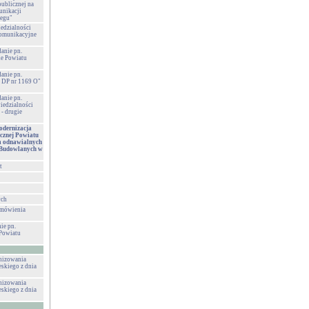
publicznej na
unikacji
zegu"
edzialności
komunikacyjne
danie pn.
e Powiatu
danie pn.
 DP nr 1169 O"
danie pn.
iedzialności
- drugie
dernizacja
cznej Powiatu
m odnawialnych
ł Budowlanych w
t
ych
amówienia
ie pn.
Powiatu
anizowania
eskiego z dnia
anizowania
eskiego z dnia