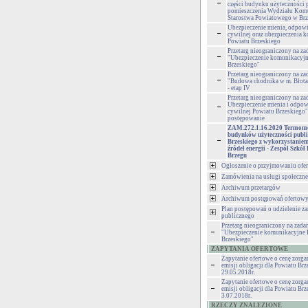
części budynku użyteczności 
pomieszczenia Wydziału Kom
Starostwa Powiatowego w Br
Ubezpieczenie mienia, odpowi
cywilnej oraz ubezpieczenia 
Powiatu Brzeskiego
Przetarg nieograniczony na za
"Ubezpieczenie komunikacyjn
Brzeskiego"
Przetarg nieograniczony na za
"Budowa chodnika w m. Błota
- etap IV
Przetarg nieograniczony na za
Ubezpieczenie mienia i odpow
cywilnej Powiatu Brzeskiego" 
postępowanie
ZAM.272.1.16.2020 Termomo
budynków użyteczności publi
Brzeskiego z wykorzystanie
źródeł energii - Zespół Szkó
Brzegu
Ogłoszenie o przyjmowaniu ofer
Zamówienia na usługi społeczne
Archiwum przetargów
Archiwum postępowań ofertow
Plan postępowań o udzielenie z
publicznego
Przetarg nieograniczony na zadan
"Ubezpieczenie komunikacyjne 
Brzeskiego"
ZAPYTANIA OFERTOWE
Zapytanie ofertowe o cenę zorg
emisji obligacji dla Powiatu Brz
29.05.2018r.
Zapytanie ofertowe o cenę zorg
emisji obligacji dla Powiatu Brz
3.07.2018r.
RZECZY ZNALEZIONE