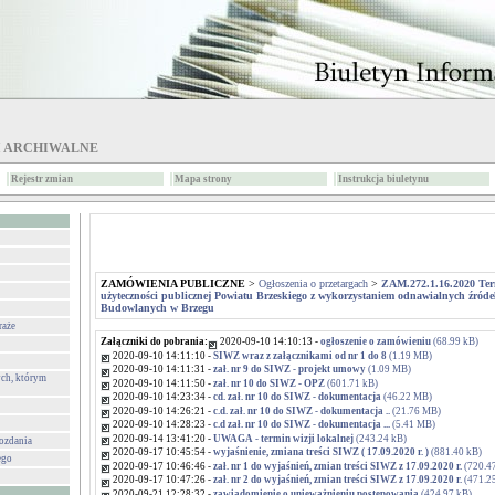
I ARCHIWALNE
Rejestr zmian
Mapa strony
Instrukcja biuletynu
ZAMÓWIENIA PUBLICZNE
>
Ogłoszenia o przetargach
>
ZAM.272.1.16.2020 Te
użyteczności publicznej Powiatu Brzeskiego z wykorzystaniem odnawialnych źródeł
Budowlanych w Brzegu
raże
Załączniki do pobrania:
2020-09-10 14:10:13 -
ogłoszenie o zamówieniu
(68.99 kB)
2020-09-10 14:11:10 -
SIWZ wraz z załącznikami od nr 1 do 8
(1.19 MB)
2020-09-10 14:11:31 -
zał. nr 9 do SIWZ - projekt umowy
(1.09 MB)
ch, którym
2020-09-10 14:11:50 -
zał. nr 10 do SIWZ - OPZ
(601.71 kB)
2020-09-10 14:23:34 -
cd. zał. nr 10 do SIWZ - dokumentacja
(46.22 MB)
2020-09-10 14:26:21 -
c.d. zał. nr 10 do SIWZ - dokumentacja ..
(21.76 MB)
2020-09-10 14:28:23 -
c.d zał. nr 10 do SIWZ - dokumentacja ...
(5.41 MB)
2020-09-14 13:41:20 -
UWAGA - termin wizji lokalnej
(243.24 kB)
wozdania
2020-09-17 10:45:54 -
wyjaśnienie, zmiana treści SIWZ ( 17.09.2020 r. )
(881.40 kB)
ego
2020-09-17 10:46:46 -
zał. nr 1 do wyjaśnień, zmian treści SIWZ z 17.09.2020 r.
(720.4
2020-09-17 10:47:26 -
zał. nr 2 do wyjaśnień, zmian treści SIWZ z 17.09.2020 r.
(471.2
2020-09-21 12:28:32 -
zawiadomienie o unieważnieniu postępowania
(424.97 kB)