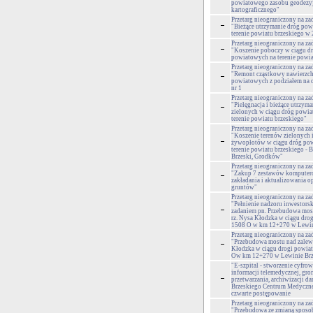
powiatowego zasobu geodezyj
kartograficznego"
Przetarg nieograniczony na za
"Bieżące utrzymanie dróg po
terenie powiatu brzeskiego w 
Przetarg nieograniczony na za
"Koszenie poboczy w ciągu d
powiatowych na terenie powia
Przetarg nieograniczony na za
"Remont cząstkowy nawierzch
powiatowych z podziałem na cz
nr 1
Przetarg nieograniczony na za
"Pielęgnacja i bieżące utrzym
zielonych w ciągu dróg powi
terenie powiatu brzeskiego"
Przetarg nieograniczony na za
"Koszenie terenów zielonych i
żywopłotów w ciągu dróg po
terenie powiatu brzeskiego - 
Brzeski, Grodków"
Przetarg nieograniczony na za
"Zakup 7 zestawów komputer
zakładania i aktualizowania o
gruntów"
Przetarg nieograniczony na za
"Pełnienie nadzoru inwestors
zadaniem pn. Przebudowa mos
rz. Nysa Kłodzka w ciągu dro
1508 O w km 12+270 w Lewin
Przetarg nieograniczony na za
"Przebudowa mostu nad zalew
Kłodzka w ciągu drogi powia
Ow km 12+270 w Lewinie Br
"E-szpital - stworzenie cyfro
informacji telemedycznej, gro
przetwarzania, archiwizacji da
Brzeskiego Centrum Medyczne
czwarte postępowanie
Przetarg nieograniczony na za
"Przebudowa ze zmianą sposo