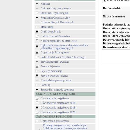
Kontakt
Dni i godziny pracy urzędu
Ilość odwiedzin:
Struktura Organizacyjna
Nazwa dokumentu:
Regulamin Organizacyjny
Ochrona Danych Osobowych
Podmiot udostępniając
Monitoring
Osoba, która wytworzy
Druki do pobrania
Osoba, która odpowiada
Osoba, która wprowad
Efekty Kontroli Starostwa
Data wytworzenia info
Nabór urzędników w Starostwie
Data udostępnienia inf
Ogłoszenie naboru na wolne stanowiska w
Data ostatniej aktualiz
jednostkach organizacyjnych
Organizacje Pozarządowe
Rada Działalności Pożytku Publicznego
Stowarzyszenia i związki
Prawo miejscowe
Rejestry, ewidencje
Petycje, wnioski i skargi
Nieodpłatna pomoc prawna
Lobbing
Stypendia i nagrody sportowe
OŚWIADCZENIA MAJĄTKOWE
Oświadczenia majątkowe
Oświadczenia majątkowe 2018
Oświadczenia majątkowe 2019
Oświadczenia majątkowe 2020
ZAMÓWIENIA PUBLICZNE
Ogłoszenia o przetargach
Przetarg nieograniczony na zadanie pn.
"Elektroniczna archiwizacja materiałów