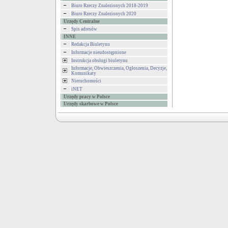
Biuro Rzeczy Znalezionych 2018-2019
Biuro Rzeczy Znalezionych 2020
Urzędy Centralne
Spis adresów
INNE
Redakcja Biuletynu
Informacje nieudostępnione
Instrukcja obsługi biuletynu
Informacje, Obwieszczenia, Ogłoszenia, Decyzje,
Komunikaty
Nieruchomości
iNET
Urzędy pracy w Polsce
Urzędy skarbowe w Polsce