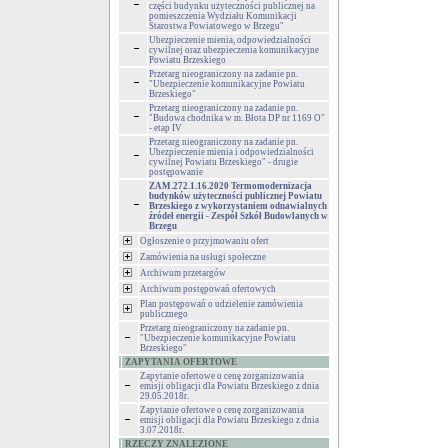
części budynku użyteczności publicznej na
pomieszczenia Wydziału Komunikacji
Starostwa Powiatowego w Brzegu"
Ubezpieczenie mienia, odpowiedzialności
cywilnej oraz ubezpieczenia komunikacyjne
Powiatu Brzeskiego
Przetarg nieograniczony na zadanie pn.
"Ubezpieczenie komunikacyjne Powiatu
Brzeskiego"
Przetarg nieograniczony na zadanie pn.
"Budowa chodnika w m. Błota DP nr 1169 O"
- etap IV
Przetarg nieograniczony na zadanie pn.
Ubezpieczenie mienia i odpowiedzialności
cywilnej Powiatu Brzeskiego" - drugie
postępowanie
ZAM.272.1.16.2020 Termomodernizacja
budynków użyteczności publicznej Powiatu
Brzeskiego z wykorzystaniem odnawialnych
źródeł energii - Zespół Szkół Budowlanych w
Brzegu
Ogłoszenie o przyjmowaniu ofert
Zamówienia na usługi społeczne
Archiwum przetargów
Archiwum postępowań ofertowych
Plan postępowań o udzielenie zamówienia
publicznego
Przetarg nieograniczony na zadanie pn.
"Ubezpieczenie komunikacyjne Powiatu
Brzeskiego"
ZAPYTANIA OFERTOWE
Zapytanie ofertowe o cenę zorganizowania
emisji obligacji dla Powiatu Brzeskiego z dnia
29.05.2018r.
Zapytanie ofertowe o cenę zorganizowania
emisji obligacji dla Powiatu Brzeskiego z dnia
3.07.2018r.
RZECZY ZNALEZIONE