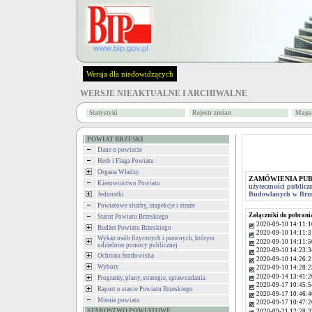
Wersja dla niedowidzących
WERSJE NIEAKTUALNE I ARCHIWALNE
Statystyki
Rejestr zmian
Mapa 
POWIAT BRZESKI
Dane o powiecie
Herb i Flaga Powiatu
Organa Władzy
ZAMÓWIENIA PU
Kierownictwo Powiatu
użyteczności publicz
Budowlanych w Brz
Jednostki
Powiatowe służby, inspekcje i straże
Załączniki do pobrani
Statut Powiatu Brzeskiego
2020-09-10 14:11:1
Budżet Powiatu Brzeskiego
2020-09-10 14:11:3
Wykaz osób fizycznych i prawnych, którym
2020-09-10 14:11:5
udzielono pomocy publicznej
2020-09-10 14:23:3
Ochrona Środowiska
2020-09-10 14:26:2
Wybory
2020-09-10 14:28:2
2020-09-14 13:41:2
Programy, plany, strategie, sprawozdania
2020-09-17 10:45:5
Raport o stanie Powiatu Brzeskiego
2020-09-17 10:46:4
Mienie powiatu
2020-09-17 10:47:2
STAROSTWO POWIATOWE
2020-09-21 12:28:3