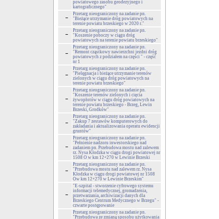
powiatowego zasobu geodezyjnego i
kartograficznego"
Przetarg nieograniczony na zadanie pn.
"Bieżące utrzymanie dróg powiatowych na
terenie powiatu brzeskiego w 2020 r."
Przetarg nieograniczony na zadanie pn.
"Koszenie poboczy w ciągu dróg
powiatowych na terenie powiatu brzeskiego"
Przetarg nieograniczony na zadanie pn.
"Remont cząstkowy nawierzchni jezdni dróg
powiatowych z podziałem na części " - część
nr 1
Przetarg nieograniczony na zadanie pn.
"Pielęgnacja i bieżące utrzymanie terenów
zielonych w ciągu dróg powiatowych na
terenie powiatu brzeskiego"
Przetarg nieograniczony na zadanie pn.
"Koszenie terenów zielonych i cięcia
żywopłotów w ciągu dróg powiatowych na
terenie powiatu brzeskiego - Brzeg, Lewin
Brzeski, Grodków"
Przetarg nieograniczony na zadanie pn.
"Zakup 7 zestawów komputerowych do
zakładania i aktualizowania operatu ewidencji
gruntów"
Przetarg nieograniczony na zadanie pn.
"Pełnienie nadzoru inwestorskiego nad
zadaniem pn. Przebudowa mostu nad zalewem
rz. Nysa Kłodzka w ciągu drogi powiatowej nr
1508 O w km 12+270 w Lewinie Brzeski
Przetarg nieograniczony na zadanie pn.
"Przebudowa mostu nad zalewem rz. Nysa
Kłodzka w ciągu drogi powiatowej nr 1508
Ow km 12+270 w Lewinie Brzeskim"
"E-szpital - stworzenie cyfrowego systemu
informacji telemedycznej, gromadzenia,
przetwarzania, archiwizacji danych dla
Brzeskiego Centrum Medycznego w Brzegu" -
czwarte postępowanie
Przetarg nieograniczony na zadanie pn.
"Przebudowa ze zmianą sposobu użytkowania