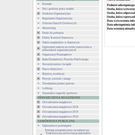
Kontakt
Podmiot udostępniając
Dni i godziny pracy urzędu
Osoba, która wytworzy
Osoba, która odpowiada
Struktura Organizacyjna
Osoba, która wprowad
Regulamin Organizacyjny
Data wytworzenia info
Ochrona Danych Osobowych
Data udostępnienia inf
Monitoring
Data ostatniej aktualiz
Druki do pobrania
Efekty Kontroli Starostwa
Nabór urzędników w Starostwie
Ogłoszenie naboru na wolne stanowiska w
jednostkach organizacyjnych
Organizacje Pozarządowe
Rada Działalności Pożytku Publicznego
Stowarzyszenia i związki
Prawo miejscowe
Rejestry, ewidencje
Petycje, wnioski i skargi
Nieodpłatna pomoc prawna
Lobbing
Stypendia i nagrody sportowe
OŚWIADCZENIA MAJĄTKOWE
Oświadczenia majątkowe
Oświadczenia majątkowe 2018
Oświadczenia majątkowe 2019
Oświadczenia majątkowe 2020
ZAMÓWIENIA PUBLICZNE
Ogłoszenia o przetargach
Przetarg nieograniczony na zadanie pn.
"Elektroniczna archiwizacja materiałów