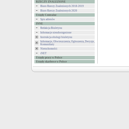
RZECZY ZNALEZIONE
Biuro Rzeczy Znalezionych 2018-2019
Biuro Rzeczy Znalezionych 2020
Urzędy Centralne
Spis adresów
INNE
Redakcja Biuletynu
Informacje nieudostępnione
Instrukcja obsługi biuletynu
Informacje, Obwieszczenia, Ogłoszenia, Decyzje,
Komunikaty
Nieruchomości
iNET
Urzędy pracy w Polsce
Urzędy skarbowe w Polsce