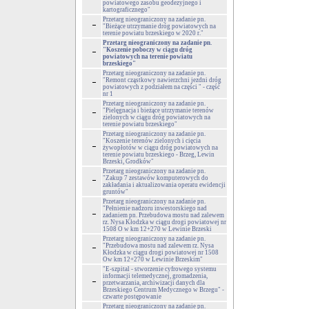
powiatowego zasobu geodezyjnego i
kartograficznego"
Przetarg nieograniczony na zadanie pn.
"Bieżące utrzymanie dróg powiatowych na
terenie powiatu brzeskiego w 2020 r."
Przetarg nieograniczony na zadanie pn.
"Koszenie poboczy w ciągu dróg
powiatowych na terenie powiatu
brzeskiego"
Przetarg nieograniczony na zadanie pn.
"Remont cząstkowy nawierzchni jezdni dróg
powiatowych z podziałem na części " - część
nr 1
Przetarg nieograniczony na zadanie pn.
"Pielęgnacja i bieżące utrzymanie terenów
zielonych w ciągu dróg powiatowych na
terenie powiatu brzeskiego"
Przetarg nieograniczony na zadanie pn.
"Koszenie terenów zielonych i cięcia
żywopłotów w ciągu dróg powiatowych na
terenie powiatu brzeskiego - Brzeg, Lewin
Brzeski, Grodków"
Przetarg nieograniczony na zadanie pn.
"Zakup 7 zestawów komputerowych do
zakładania i aktualizowania operatu ewidencji
gruntów"
Przetarg nieograniczony na zadanie pn.
"Pełnienie nadzoru inwestorskiego nad
zadaniem pn. Przebudowa mostu nad zalewem
rz. Nysa Kłodzka w ciągu drogi powiatowej nr
1508 O w km 12+270 w Lewinie Brzeski
Przetarg nieograniczony na zadanie pn.
"Przebudowa mostu nad zalewem rz. Nysa
Kłodzka w ciągu drogi powiatowej nr 1508
Ow km 12+270 w Lewinie Brzeskim"
"E-szpital - stworzenie cyfrowego systemu
informacji telemedycznej, gromadzenia,
przetwarzania, archiwizacji danych dla
Brzeskiego Centrum Medycznego w Brzegu" -
czwarte postępowanie
Przetarg nieograniczony na zadanie pn.