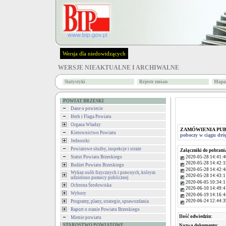
Wersja dla niedowidzących
WERSJE NIEAKTUALNE I ARCHIWALNE
Statystyki
Rejestr zmian
Mapa 
POWIAT BRZESKI
Dane o powiecie
Herb i Flaga Powiatu
Organa Władzy
ZAMÓWIENIA PU
Kierownictwo Powiatu
poboczy w ciągu dró
Jednostki
Powiatowe służby, inspekcje i straże
Załączniki do pobrani
2020-05-28 14:41:4
Statut Powiatu Brzeskiego
2020-05-28 14:42:1
Budżet Powiatu Brzeskiego
2020-05-28 14:42:4
Wykaz osób fizycznych i prawnych, którym
2020-05-28 14:43:1
udzielono pomocy publicznej
2020-06-05 10:34:1
Ochrona Środowiska
2020-06-10 14:49:4
Wybory
2020-06-19 14:16:4
2020-06-24 12:44:3
Programy, plany, strategie, sprawozdania
Raport o stanie Powiatu Brzeskiego
Ilość odwiedzin:
Mienie powiatu
STAROSTWO POWIATOWE
Nazwa dokumentu: