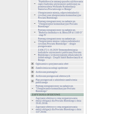
"Przebudowa ze zmianą sposobu użytkowania
części budynku użyteczności publicznej na
pomieszczenia Wydziału Komunikacji
Starostwa Powiatowego w Brzegu"
Ubezpieczenie mienia, odpowiedzialności
cywilnej oraz ubezpieczenia komunikacyjne
Powiatu Brzeskiego
Przetarg nieograniczony na zadanie pn.
"Ubezpieczenie komunikacyjne Powiatu
Brzeskiego"
Przetarg nieograniczony na zadanie pn.
"Budowa chodnika w m. Błota DP nr 1169 O"
- etap IV
Przetarg nieograniczony na zadanie pn.
Ubezpieczenie mienia i odpowiedzialności
cywilnej Powiatu Brzeskiego" - drugie
postępowanie
ZAM.272.1.16.2020 Termomodernizacja
budynków użyteczności publicznej Powiatu
Brzeskiego z wykorzystaniem odnawialnych
źródeł energii - Zespół Szkół Budowlanych w
Brzegu
Ogłoszenie o przyjmowaniu ofert
Zamówienia na usługi społeczne
Archiwum przetargów
Archiwum postępowań ofertowych
Plan postępowań o udzielenie zamówienia
publicznego
Przetarg nieograniczony na zadanie pn.
"Ubezpieczenie komunikacyjne Powiatu
Brzeskiego"
ZAPYTANIA OFERTOWE
Zapytanie ofertowe o cenę zorganizowania
emisji obligacji dla Powiatu Brzeskiego z dnia
29.05.2018r.
Zapytanie ofertowe o cenę zorganizowania
emisji obligacji dla Powiatu Brzeskiego z dnia
3.07.2018r.