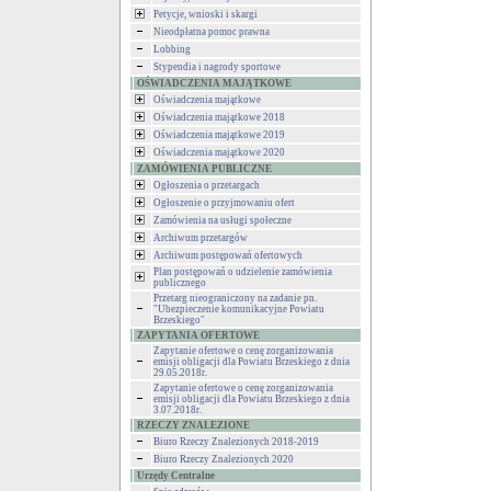
Petycje, wnioski i skargi
Nieodpłatna pomoc prawna
Lobbing
Stypendia i nagrody sportowe
OŚWIADCZENIA MAJĄTKOWE
Oświadczenia majątkowe
Oświadczenia majątkowe 2018
Oświadczenia majątkowe 2019
Oświadczenia majątkowe 2020
ZAMÓWIENIA PUBLICZNE
Ogłoszenia o przetargach
Ogłoszenie o przyjmowaniu ofert
Zamówienia na usługi społeczne
Archiwum przetargów
Archiwum postępowań ofertowych
Plan postępowań o udzielenie zamówienia
publicznego
Przetarg nieograniczony na zadanie pn.
"Ubezpieczenie komunikacyjne Powiatu
Brzeskiego"
ZAPYTANIA OFERTOWE
Zapytanie ofertowe o cenę zorganizowania
emisji obligacji dla Powiatu Brzeskiego z dnia
29.05.2018r.
Zapytanie ofertowe o cenę zorganizowania
emisji obligacji dla Powiatu Brzeskiego z dnia
3.07.2018r.
RZECZY ZNALEZIONE
Biuro Rzeczy Znalezionych 2018-2019
Biuro Rzeczy Znalezionych 2020
Urzędy Centralne