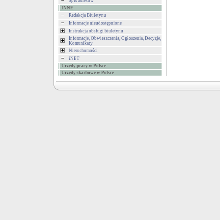
Spis adresów
INNE
Redakcja Biuletynu
Informacje nieudostępnione
Instrukcja obsługi biuletynu
Informacje, Obwieszczenia, Ogłoszenia, Decyzje,
Komunikaty
Nieruchomości
iNET
Urzędy pracy w Polsce
Urzędy skarbowe w Polsce