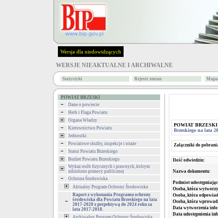
Wersja dla niedowidzących
WERSJE NIEAKTUALNE I ARCHIWALNE
Statystyki
Rejestr zmian
Mapa 
POWIAT BRZESKI
Dane o powiecie
Herb i Flaga Powiatu
Organa Władzy
POWIAT BRZESKI
Kierownictwo Powiatu
Brzeskiego na lata 2
Jednostki
Powiatowe służby, inspekcje i straże
Załączniki do pobrani
Statut Powiatu Brzeskiego
Budżet Powiatu Brzeskiego
Ilość odwiedzin:
Wykaz osób fizycznych i prawnych, którym
Nazwa dokumentu:
udzielono pomocy publicznej
Ochrona Środowiska
Podmiot udostępniając
Aktualny Program Ochrony Środowiska
Osoba, która wytworzy
Raport z wykonania Programu ochrony
Osoba, która odpowiada
środowiska dla Powiatu Brzeskiego na lata
Osoba, która wprowad
2017-2020 z perpektywą do 2024 roku za
Data wytworzenia info
lata 2017-2018.
Data udostępnienia inf
Archiwalny Program Ochrony Środowiska