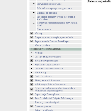
Data ostatniej aktualiz
Pozwolenia zintegrowane
Pola elektromagnetyczne-zgłoszenia
Wnioski do pobrania
Publicznie dostępny wykaz informacji o
środowisku
Historyczne zanieczyszczenia powierzchni
ziemi
Obwieszczenia
Wybory
Programy, plany, strategie, sprawozdania
Raport o stanie Powiatu Brzeskiego
Mienie powiatu
STAROSTWO POWIATOWE
Kontakt
Dni i godziny pracy urzędu
Struktura Organizacyjna
Regulamin Organizacyjny
Ochrona Danych Osobowych
Monitoring
Druki do pobrania
Efekty Kontroli Starostwa
Nabór urzędników w Starostwie
Ogłoszenie naboru na wolne stanowiska w
jednostkach organizacyjnych
Organizacje Pozarządowe
Rada Działalności Pożytku Publicznego
Stowarzyszenia i związki
Prawo miejscowe
Rejestry, ewidencje