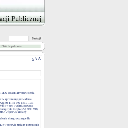
Pliki do pobrania
A
A
A
015r. w spr. zmiany pozwolenia
r. w spr. zmiany pozwolenia
łownicza 11,49-300 B
(9.71 MB)
2015r. w spr. wydania nowego
Energetyki Cieplnej S
(39.96 MB)
2016r. w sprawie zmiany
wolenia zintegrowanego dla
017r. w sprawie zmiany pozwolenia