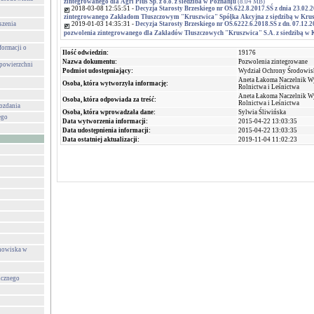
zintegrowanego dla Agri Plus Sp. z o.o. z siedziba w Poznaniu
(8.04 MB)
2018-03-08 12:55:51 -
Decyzja Starosty Brzeskiego nr OŚ.622.8.2017.SŚ z dnia 23.02.
zintegrowanego Zakładom Tłuszczowym "Kruszwica" Spółka Akcyjna z siedzibą w Kru
szenia
2019-01-03 14:35:31 -
Decyzja Starosty Brzeskiego nr OŚ.6222.6.2018.SŚ z dn. 07.12.
pozwolenia zintegrowanego dla Zakładów Tłuszczowych "Kruszwica" S.A. z siedzibą w 
formacji o
Ilość odwiedzin:
19176
Nazwa dokumentu:
Pozwolenia zintegrowane
 powierzchni
Podmiot udostępniający:
Wydział Ochrony Środowisk
Aneta Łakoma Naczelnik W
Osoba, która wytworzyła informację:
Rolnictwa i Leśnictwa
Aneta Łakoma Naczelnik W
Osoba, która odpowiada za treść:
Rolnictwa i Leśnictwa
wozdania
Osoba, która wprowadzała dane:
Sylwia Śliwińska
ego
Data wytworzenia informacji:
2015-04-22 13:03:35
Data udostępnienia informacji:
2015-04-22 13:03:35
Data ostatniej aktualizacji:
2019-11-04 11:02:23
anowiska w
icznego