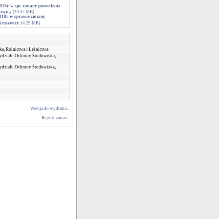
2018r. w spr. zmiany pozwolenia
szwicy
(43.37 MB)
2018r. w sprawie zmiany
Kruszwicy.
(4.29 MB)
a, Rolnictwa i Leśnictwa
ydziału Ochrony Środowiska,
ydziału Ochrony Środowiska,
Wersja do wydruku...
Rejestr zmian...