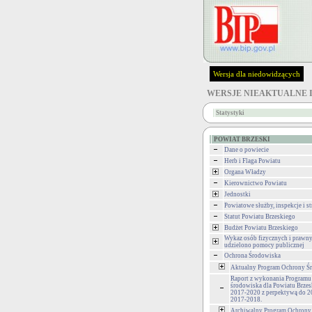
Wersja dla niedowidzących
WERSJE NIEAKTUALNE 
Statystyki
POWIAT BRZESKI
Dane o powiecie
Herb i Flaga Powiatu
Organa Władzy
Kierownictwo Powiatu
Jednostki
Powiatowe służby, inspekcje i st
Statut Powiatu Brzeskiego
Budżet Powiatu Brzeskiego
Wykaz osób fizycznych i prawny
udzielono pomocy publicznej
Ochrona Środowiska
Aktualny Program Ochrony Ś
Raport z wykonania Programu
środowiska dla Powiatu Brzesk
2017-2020 z perpektywą do 20
2017-2018.
Archiwalny Program Ochrony