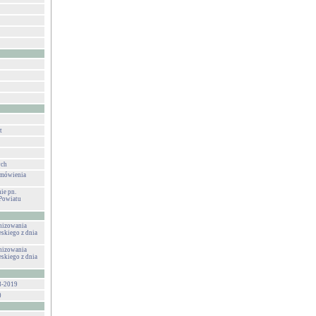
t
ych
amówienia
ie pn.
Powiatu
anizowania
eskiego z dnia
anizowania
eskiego z dnia
8-2019
0