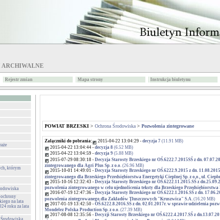
I ARCHIWALNE
Rejestr zmian
Mapa strony
Instrukcja biuletynu
POWIAT BRZESKI
>
Ochrona Środowiska
>
Pozwolenia zintegrowane
Załączniki do pobrania:
2015-04-22 13:04:29 -
decyzja 7
(11.91 MB)
raże
2015-04-22 13:04:44 -
decyzja 8
(6.52 MB)
2015-04-22 13:04:59 -
decyzja 9
(5.88 MB)
2015-07-29 08:30:18 -
Decyzja Starosty Brzeskiego nr OŚ.6222.7.2015SŚ z dn. 07.07.2
zintegrowanego dla Agri Plus Sp. z o.o.
(26.96 MB)
ch, którym
2015-10-01 14:49:01 -
Decyzja Starosty Brzeskiego nr OŚ.6222.9.2015 z dn. 11.08.2015
zintegrowanego dla Brzeskiego Przedsiębiorstwa Energetyki Cieplnej Sp. z o.o., ul. Ciep
2015-10-16 12:32:43 -
Decyzja Starosty Brzeskiego nr OŚ.6222.11.2015.SŚ z dn.25.09.
pozwolenia zintegrowanego w celu ujednolicenia teksty dla Brzeskiego Przedsiębiorstwa 
rodowiska
2016-07-19 12:47:36 -
Decyzja Starosty Brzeskiego nr OŚ.6222.1.2016.SŚ z dn. 17.06.
 ochrony
pozwolenia zintegrowanego dla Zakładów Tłuszczowych "Kruszwica" S.A.
(16.20 MB)
iego na lata
2017-01-19 13:42:50 -
OŚ.6222.8.2016.SŚ z dn. 02.01.2017r. w sprawie udzielenia poz
24 roku za lata
Mondelez Polska Production Sp. z o.o.
(27.39 MB)
2017-08-08 12:35:56 -
Decyzji Starosty Brzeskiego nr OŚ.6222.4.2017.SŚ z dn.13.07.2
 Środowiska