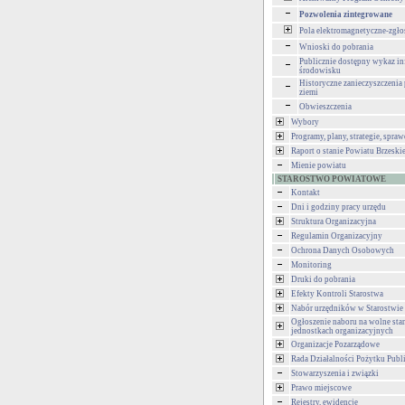
Pozwolenia zintegrowane
Pola elektromagnetyczne-zgło
Wnioski do pobrania
Publicznie dostępny wykaz in
środowisku
Historyczne zanieczyszczenia
ziemi
Obwieszczenia
Wybory
Programy, plany, strategie, spra
Raport o stanie Powiatu Brzeski
Mienie powiatu
STAROSTWO POWIATOWE
Kontakt
Dni i godziny pracy urzędu
Struktura Organizacyjna
Regulamin Organizacyjny
Ochrona Danych Osobowych
Monitoring
Druki do pobrania
Efekty Kontroli Starostwa
Nabór urzędników w Starostwie
Ogłoszenie naboru na wolne st
jednostkach organizacyjnych
Organizacje Pozarządowe
Rada Działalności Pożytku Publ
Stowarzyszenia i związki
Prawo miejscowe
Rejestry, ewidencje