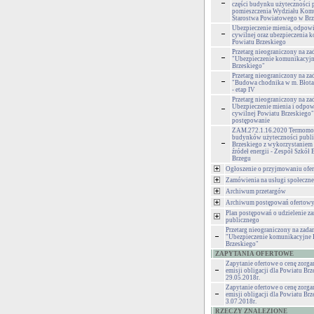
części budynku użyteczności 
pomieszczenia Wydziału Kom
Starostwa Powiatowego w Br
Ubezpieczenie mienia, odpowi
cywilnej oraz ubezpieczenia 
Powiatu Brzeskiego
Przetarg nieograniczony na za
"Ubezpieczenie komunikacyjn
Brzeskiego"
Przetarg nieograniczony na za
"Budowa chodnika w m. Błota
- etap IV
Przetarg nieograniczony na za
Ubezpieczenie mienia i odpow
cywilnej Powiatu Brzeskiego" 
postępowanie
ZAM.272.1.16.2020 Termomod
budynków użyteczności publi
Brzeskiego z wykorzystaniem
źródeł energii - Zespół Szkó
Brzegu
Ogłoszenie o przyjmowaniu ofer
Zamówienia na usługi społeczne
Archiwum przetargów
Archiwum postępowań ofertow
Plan postępowań o udzielenie z
publicznego
Przetarg nieograniczony na zadan
"Ubezpieczenie komunikacyjne 
Brzeskiego"
ZAPYTANIA OFERTOWE
Zapytanie ofertowe o cenę zorg
emisji obligacji dla Powiatu Brz
29.05.2018r.
Zapytanie ofertowe o cenę zorg
emisji obligacji dla Powiatu Brz
3.07.2018r.
RZECZY ZNALEZIONE