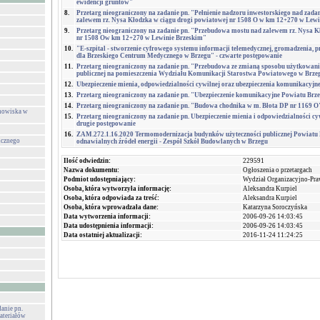
ewidencji gruntów"
8.
Przetarg nieograniczony na zadanie pn. "Pełnienie nadzoru inwestorskiego nad zad
zalewem rz. Nysa Kłodzka w ciągu drogi powiatowej nr 1508 O w km 12+270 w Lewi
9.
Przetarg nieograniczony na zadanie pn. "Przebudowa mostu nad zalewem rz. Nysa K
nr 1508 Ow km 12+270 w Lewinie Brzeskim"
10.
"E-szpital - stworzenie cyfrowego systemu informacji telemedycznej, gromadzenia, p
dla Brzeskiego Centrum Medycznego w Brzegu" - czwarte postępowanie
11.
Przetarg nieograniczony na zadanie pn. "Przebudowa ze zmianą sposobu użytkowania
publicznej na pomieszczenia Wydziału Komunikacji Starostwa Powiatowego w Brze
12.
Ubezpieczenie mienia, odpowiedzialności cywilnej oraz ubezpieczenia komunikacyjn
13.
Przetarg nieograniczony na zadanie pn. "Ubezpieczenie komunikacyjne Powiatu Brz
14.
Przetarg nieograniczony na zadanie pn. "Budowa chodnika w m. Błota DP nr 1169 O"
anowiska w
15.
Przetarg nieograniczony na zadanie pn. Ubezpieczenie mienia i odpowiedzialności cy
drugie postępowanie
16.
ZAM.272.1.16.2020 Termomodernizacja budynków użyteczności publicznej Powiatu 
icznego
odnawialnych źródeł energii - Zespół Szkół Budowlanych w Brzegu
Ilość odwiedzin:
229591
Nazwa dokumentu:
Ogłoszenia o przetargach
Podmiot udostępniający:
Wydział Organizacyjno-Pr
Osoba, która wytworzyła informację:
Aleksandra Kurpiel
Osoba, która odpowiada za treść:
Aleksandra Kurpiel
Osoba, która wprowadzała dane:
Katarzyna Soroczyńska
Data wytworzenia informacji:
2006-09-26 14:03:45
Data udostępnienia informacji:
2006-09-26 14:03:45
Data ostatniej aktualizacji:
2016-11-24 11:24:25
danie pn.
ateriałów