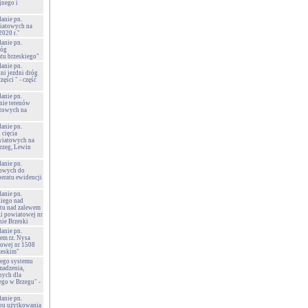
nego i
danie pn.
wiatowych na
2020 r."
danie pn.
róg
tu brzeskiego"
danie pn.
ni jezdni dróg
ęści " - część
danie pn.
anie terenów
atowych na
danie pn.
 cięcia
wiatowych na
Brzeg, Lewin
danie pn.
owych do
peratu ewidencji
danie pn.
kiego nad
tu nad zalewem
gi powiatowej nr
ie Brzeski
danie pn.
em rz. Nysa
towej nr 1508
zeskim"
wego systemu
madzenia,
nych dla
go w Brzegu" -
danie pn.
bu użytkowania