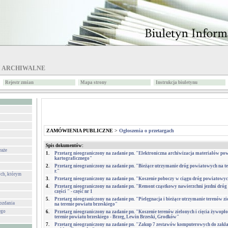
I ARCHIWALNE
Rejestr zmian
Mapa strony
Instrukcja biuletynu
ZAMÓWIENIA PUBLICZNE
>
Ogłoszenia o przetargach
Spis dokumentów:
raże
1.
Przetarg nieograniczony na zadanie pn. "Elektroniczna archiwizacja materiałów po
kartograficznego"
2.
Przetarg nieograniczony na zadanie pn. "Bieżące utrzymanie dróg powiatowych na t
r."
ch, którym
3.
Przetarg nieograniczony na zadanie pn. "Koszenie poboczy w ciągu dróg powiatowyc
4.
Przetarg nieograniczony na zadanie pn. "Remont cząstkowy nawierzchni jezdni dró
części " - część nr 1
5.
Przetarg nieograniczony na zadanie pn. "Pielęgnacja i bieżące utrzymanie terenów 
wozdania
na terenie powiatu brzeskiego"
ego
6.
Przetarg nieograniczony na zadanie pn. "Koszenie terenów zielonych i cięcia żywop
terenie powiatu brzeskiego - Brzeg, Lewin Brzeski, Grodków"
7.
Przetarg nieograniczony na zadanie pn. "Zakup 7 zestawów komputerowych do zakła