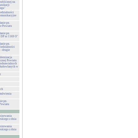
publicznej na
unikacji
zegu"
edzialności
komunikacyjne
danie pn.
e Powiatu
danie pn.
 DP nr 1169 O"
danie pn.
iedzialności
- drugie
ernizacja
cznej Powiatu
 odnawialnych
ł Budowlanych w
t
ych
amówienia
ie pn.
Powiatu
anizowania
eskiego z dnia
anizowania
eskiego z dnia