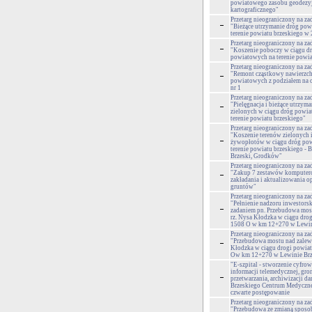
powiatowego zasobu geodezyj
kartograficznego"
Przetarg nieograniczony na za
"Bieżące utrzymanie dróg po
terenie powiatu brzeskiego w 
Przetarg nieograniczony na za
"Koszenie poboczy w ciągu d
powiatowych na terenie powia
Przetarg nieograniczony na za
"Remont cząstkowy nawierzch
powiatowych z podziałem na cz
nr 1
Przetarg nieograniczony na za
"Pielęgnacja i bieżące utrzym
zielonych w ciągu dróg powi
terenie powiatu brzeskiego"
Przetarg nieograniczony na za
"Koszenie terenów zielonych i
żywopłotów w ciągu dróg po
terenie powiatu brzeskiego - 
Brzeski, Grodków"
Przetarg nieograniczony na za
"Zakup 7 zestawów komputer
zakładania i aktualizowania o
gruntów"
Przetarg nieograniczony na za
"Pełnienie nadzoru inwestors
zadaniem pn. Przebudowa mos
rz. Nysa Kłodzka w ciągu dro
1508 O w km 12+270 w Lewin
Przetarg nieograniczony na za
"Przebudowa mostu nad zalew
Kłodzka w ciągu drogi powia
Ow km 12+270 w Lewinie Br
"E-szpital - stworzenie cyfro
informacji telemedycznej, gro
przetwarzania, archiwizacji da
Brzeskiego Centrum Medyczne
czwarte postępowanie
Przetarg nieograniczony na za
"Przebudowa ze zmianą sposo