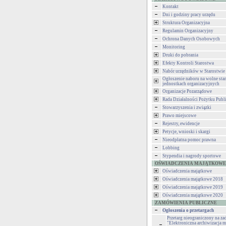
Kontakt
Dni i godziny pracy urzędu
Struktura Organizacyjna
Regulamin Organizacyjny
Ochrona Danych Osobowych
Monitoring
Druki do pobrania
Efekty Kontroli Starostwa
Nabór urzędników w Starostwie
Ogłoszenie naboru na wolne st
jednostkach organizacyjnych
Organizacje Pozarządowe
Rada Działalności Pożytku Publ
Stowarzyszenia i związki
Prawo miejscowe
Rejestry, ewidencje
Petycje, wnioski i skargi
Nieodpłatna pomoc prawna
Lobbing
Stypendia i nagrody sportowe
OŚWIADCZENIA MAJĄTKOWE
Oświadczenia majątkowe
Oświadczenia majątkowe 2018
Oświadczenia majątkowe 2019
Oświadczenia majątkowe 2020
ZAMÓWIENIA PUBLICZNE
Ogłoszenia o przetargach
Przetarg nieograniczony na za
"Elektroniczna archiwizacja m