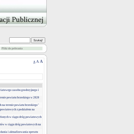
Pliki do pobrania
A
A
A
wiatowego zasobu geodezyjnego i
erenie powiatu brzeskiego w 2020
h na terenie powiatu brzeskiego"
g powiatowych z podziałem na
zielonych w ciągu dróg powiatowych
łotów w ciągu dróg powiatowych na
dania i aktualizowania operatu