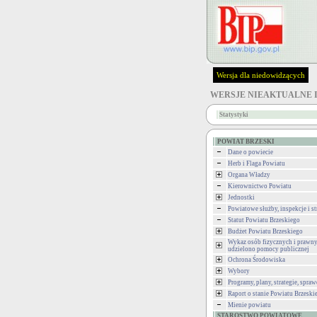
Wersja dla niedowidzących
WERSJE NIEAKTUALNE 
Statystyki
POWIAT BRZESKI
Dane o powiecie
Herb i Flaga Powiatu
Organa Władzy
Kierownictwo Powiatu
Jednostki
Powiatowe służby, inspekcje i st
Statut Powiatu Brzeskiego
Budżet Powiatu Brzeskiego
Wykaz osób fizycznych i prawny
udzielono pomocy publicznej
Ochrona Środowiska
Wybory
Programy, plany, strategie, spra
Raport o stanie Powiatu Brzeski
Mienie powiatu
STAROSTWO POWIATOWE