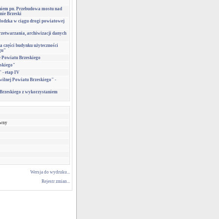
aniem pn. Przebudowa mostu nad
nie Brzeski
łodzka w ciągu drogi powiatowej
rzetwarzania, archiwizacji danych
 części budynku użyteczności
gu"
e Powiatu Brzeskiego
eskiego"
 - etap IV
wilnej Powiatu Brzeskiego" -
Brzeskiego z wykorzystaniem
awny
Wersja do wydruku...
Rejestr zmian...