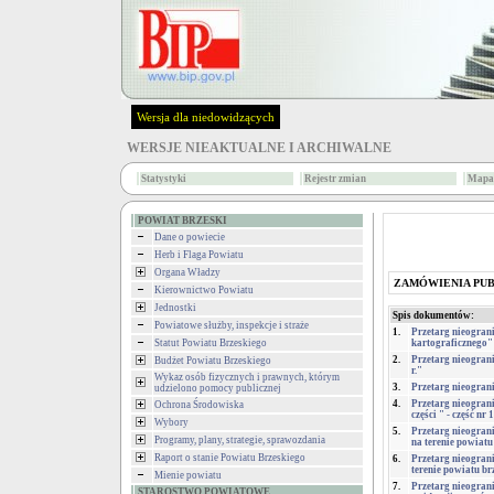
Wersja dla niedowidzących
WERSJE NIEAKTUALNE I ARCHIWALNE
Statystyki
Rejestr zmian
Mapa 
POWIAT BRZESKI
Dane o powiecie
Herb i Flaga Powiatu
Organa Władzy
ZAMÓWIENIA PU
Kierownictwo Powiatu
Jednostki
Spis dokumentów:
Powiatowe służby, inspekcje i straże
1.
Przetarg nieogran
Statut Powiatu Brzeskiego
kartograficznego"
2.
Przetarg nieogran
Budżet Powiatu Brzeskiego
r."
Wykaz osób fizycznych i prawnych, którym
3.
Przetarg nieogran
udzielono pomocy publicznej
4.
Przetarg nieogran
Ochrona Środowiska
części " - część nr 1
Wybory
5.
Przetarg nieogran
Programy, plany, strategie, sprawozdania
na terenie powiatu
Raport o stanie Powiatu Brzeskiego
6.
Przetarg nieogran
terenie powiatu br
Mienie powiatu
7.
Przetarg nieogran
STAROSTWO POWIATOWE