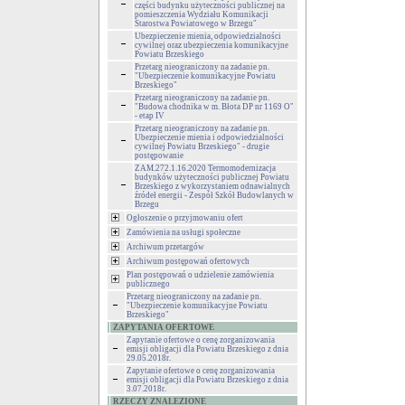
części budynku użyteczności publicznej na
pomieszczenia Wydziału Komunikacji
Starostwa Powiatowego w Brzegu"
Ubezpieczenie mienia, odpowiedzialności
cywilnej oraz ubezpieczenia komunikacyjne
Powiatu Brzeskiego
Przetarg nieograniczony na zadanie pn.
"Ubezpieczenie komunikacyjne Powiatu
Brzeskiego"
Przetarg nieograniczony na zadanie pn.
"Budowa chodnika w m. Błota DP nr 1169 O"
- etap IV
Przetarg nieograniczony na zadanie pn.
Ubezpieczenie mienia i odpowiedzialności
cywilnej Powiatu Brzeskiego" - drugie
postępowanie
ZAM.272.1.16.2020 Termomodernizacja
budynków użyteczności publicznej Powiatu
Brzeskiego z wykorzystaniem odnawialnych
źródeł energii - Zespół Szkół Budowlanych w
Brzegu
Ogłoszenie o przyjmowaniu ofert
Zamówienia na usługi społeczne
Archiwum przetargów
Archiwum postępowań ofertowych
Plan postępowań o udzielenie zamówienia
publicznego
Przetarg nieograniczony na zadanie pn.
"Ubezpieczenie komunikacyjne Powiatu
Brzeskiego"
ZAPYTANIA OFERTOWE
Zapytanie ofertowe o cenę zorganizowania
emisji obligacji dla Powiatu Brzeskiego z dnia
29.05.2018r.
Zapytanie ofertowe o cenę zorganizowania
emisji obligacji dla Powiatu Brzeskiego z dnia
3.07.2018r.
RZECZY ZNALEZIONE