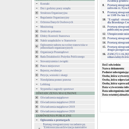
ewidencji gruntów
Kontakt
8.
Przetarg nieogran
zalewem rz. Nysa 
Dni i godziny pracy urzędu
9.
Przetarg nieogran
Struktura Organizacyjna
nr 1508 Ow km 12
Regulamin Organizacyjny
10.
"E-szpital - stwor
Ochrona Danych Osobowych
dla Brzeskiego Ce
Monitoring
11.
Przetarg nieogran
publicznej na po
Druki do pobrania
12.
Ubezpieczenie mie
Efekty Kontroli Starostwa
13.
Przetarg nieogran
Nabór urzędników w Starostwie
14.
Przetarg nieogran
Ogłoszenie naboru na wolne stanowiska w
15.
Przetarg nieograni
jednostkach organizacyjnych
drugie postępowan
Organizacje Pozarządowe
16.
ZAM.272.1.16.202
Rada Działalności Pożytku Publicznego
odnawialnych źród
Stowarzyszenia i związki
Ilość odwiedzin:
Prawo miejscowe
Nazwa dokumentu:
Rejestry, ewidencje
Podmiot udostępniając
Petycje, wnioski i skargi
Osoba, która wytworzy
Nieodpłatna pomoc prawna
Osoba, która odpowiada
Osoba, która wprowad
Lobbing
Data wytworzenia info
Stypendia i nagrody sportowe
Data udostępnienia inf
OŚWIADCZENIA MAJĄTKOWE
Data ostatniej aktualiz
Oświadczenia majątkowe
Oświadczenia majątkowe 2018
Oświadczenia majątkowe 2019
Oświadczenia majątkowe 2020
ZAMÓWIENIA PUBLICZNE
Ogłoszenia o przetargach
Przetarg nieograniczony na zadanie pn.
"Elektroniczna archiwizacja materiałów