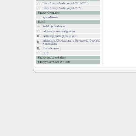
Biuro Rzeczy Znalezionych 2018-2019
Biuro Rzeczy Znalezionych 2020
Urzędy Centralne
Spis adresów
INNE
Redakcja Biuletynu
Informacje nieudostępnione
Instrukcja obsługi biuletynu
Informacje, Obwieszczenia, Ogłoszenia, Decyzje,
Komunikaty
Nieruchomości
iNET
Urzędy pracy w Polsce
Urzędy skarbowe w Polsce