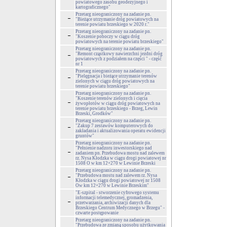
powiatowego zasobu geodezyjnego i
kartograficznego"
Przetarg nieograniczony na zadanie pn.
"Bieżące utrzymanie dróg powiatowych na
terenie powiatu brzeskiego w 2020 r."
Przetarg nieograniczony na zadanie pn.
"Koszenie poboczy w ciągu dróg
powiatowych na terenie powiatu brzeskiego"
Przetarg nieograniczony na zadanie pn.
"Remont cząstkowy nawierzchni jezdni dróg
powiatowych z podziałem na części " - część
nr 1
Przetarg nieograniczony na zadanie pn.
"Pielęgnacja i bieżące utrzymanie terenów
zielonych w ciągu dróg powiatowych na
terenie powiatu brzeskiego"
Przetarg nieograniczony na zadanie pn.
"Koszenie terenów zielonych i cięcia
żywopłotów w ciągu dróg powiatowych na
terenie powiatu brzeskiego - Brzeg, Lewin
Brzeski, Grodków"
Przetarg nieograniczony na zadanie pn.
"Zakup 7 zestawów komputerowych do
zakładania i aktualizowania operatu ewidencji
gruntów"
Przetarg nieograniczony na zadanie pn.
"Pełnienie nadzoru inwestorskiego nad
zadaniem pn. Przebudowa mostu nad zalewem
rz. Nysa Kłodzka w ciągu drogi powiatowej nr
1508 O w km 12+270 w Lewinie Brzeski
Przetarg nieograniczony na zadanie pn.
"Przebudowa mostu nad zalewem rz. Nysa
Kłodzka w ciągu drogi powiatowej nr 1508
Ow km 12+270 w Lewinie Brzeskim"
"E-szpital - stworzenie cyfrowego systemu
informacji telemedycznej, gromadzenia,
przetwarzania, archiwizacji danych dla
Brzeskiego Centrum Medycznego w Brzegu" -
czwarte postępowanie
Przetarg nieograniczony na zadanie pn.
"Przebudowa ze zmianą sposobu użytkowania