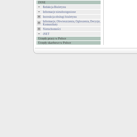
INNE
Redakcja Biuletynu
Informacje nieudostępnione
Instrukcja obsługi biuletynu
Informacje, Obwieszczenia, Ogłoszenia, Decyzje,
Komunikaty
Nieruchomości
iNET
Urzędy pracy w Polsce
Urzędy skarbowe w Polsce