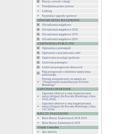
Petycje, wnioski i skargi
Nieodpłatna pomoc prawna
Lobbing
Stypendia i nagrody sportowe
OŚWIADCZENIA MAJĄTKOWE
Oświadczenia majątkowe
Oświadczenia majątkowe 2018
Oświadczenia majątkowe 2019
Oświadczenia majątkowe 2020
ZAMÓWIENIA PUBLICZNE
Ogłoszenia o przetargach
Ogłoszenie o przyjmowaniu ofert
Zamówienia na usługi społeczne
Archiwum przetargów
Archiwum postępowań ofertowych
Plan postępowań o udzielenie zamówienia
publicznego
Przetarg nieograniczony na zadanie pn.
"Ubezpieczenie komunikacyjne Powiatu
Brzeskiego"
ZAPYTANIA OFERTOWE
Zapytanie ofertowe o cenę zorganizowania
emisji obligacji dla Powiatu Brzeskiego z dnia
29.05.2018r.
Zapytanie ofertowe o cenę zorganizowania
emisji obligacji dla Powiatu Brzeskiego z dnia
3.07.2018r.
RZECZY ZNALEZIONE
Biuro Rzeczy Znalezionych 2018-2019
Biuro Rzeczy Znalezionych 2020
Urzędy Centralne
Spis adresów