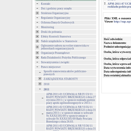
Kontakt
7.
APM-2011-07 UCHW
rozkładu godzin pra
Dni i godziny pracy urzędu
Struktura Organizacyjna
Regulamin Organizacyjny
Pliki XML o rozszer
Viewer
http://eap.u
Ochrona Danych Osobowych
Monitoring
Druki do pobrania
Efekty Kontroli Starostwa
Ilość odwiedzin:
Nabór urzędników w Starostwie
Nazwa dokumentu:
Ogłoszenie naboru na wolne stanowiska w
Podmiot udostępniając
jednostkach organizacyjnych
Osoba, która wytworzy
Organizacje Pozarządowe
Rada Działalności Pożytku Publicznego
Osoba, która odpowiada
Stowarzyszenia i związki
Osoba, która wprowad
Prawo miejscowe
Data wytworzenia info
Sposób stanowienia aktów publiczno-
Data udostępnienia inf
prawnych
Data ostatniej aktualiz
ZARZĄDZENIA STAROSTY
2010
2011
APM-2011-01 UCHWAŁA NR IV/23/11
RADY POWIATU BRZESKIEGO z dnia 27
stycznia 2011 r. w sprawie rozkładu godzin
pracy aptek ogólnodostępnych w 2011 r.
APM-2011-02 UCHWAŁA NR VI/35/11
RADY POWIATU BRZESKIEGO z dnia 31
marca 2011 r. w sprawie zmian w uchwale
Nr XXXI/205/09 w sprawie zmian w
uchwale Nr XXXI/205/09 Rady Powiatu
Brzeskiego z dnia 26.03.
APM-2011-03 UCHWAŁA NR VI/36/11
RADY POWIATU BRZESKIEGO z dnia 31