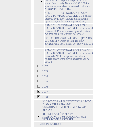
marca 2011 r. w sprawie wprowadzenia
zmian do uchwały Nr XXVI/242/2004 w
sprawie wprowadzenia zmian do uchwały
Nr XXVI/242/2004 Rad
APM-2011-04 UCHWAŁA NR IX/63/11
RADY POWIATU BRZESKIEGO z dnia 9
czerwca 2011 r. w sprawie zmniejszenia
opłat za wydanie nowego prawa jazdy
APM-2011-05 UCHWAŁA NR X/71/11
RADY POWIATU BRZESKIEGO z dnia 30
czerwca 2011 r. w sprawie opłat i kosztów
związanych z usuwaniem pojazdów
2011-06-Uchwała nr XIII/83/11 RPB z dnia
27.10.2011 r. w spr. opłat i kosztów
związanych z usuwaniem pojazdów na 2012
r.
APM-2011-07 UCHWAŁA NR XIV/88/11
RADY POWIATU BRZESKIEGO z dnia 24
listopada 2011 r. w sprawie rozkładu
godzin pracy aptek ogólnodostępnych w
2012 r.
2012
2013
2014
2015
2016
2017
2018
SKOROWIDZ ALFABETYCZNY AKTÓW
PRAWA MIEJSCOWEGO
USTANOWIONYCH PRZEZ POWIAT
BRZESKI
REJESTR AKTÓW PRAWA
MIEJSCOWEGO USTANOWIONYCH
PRZEZ POWIAT BRZESKI
Rejestry, ewidencje