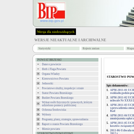
Wersja dla niedowidzących
WERSJE NIEAKTUALNE I ARCHIWALNE
Statystyki
Rejestr zmian
Mapa 
POWIAT BRZESKI
Dane o powiecie
Herb i Flaga Powiatu
Organa Władzy
STAROSTWO PO
Kierownictwo Powiatu
Jednostki
Spis dokumentów:
Powiatowe służby, inspekcje i straże
1.
APM-2011-01 UCHW
Statut Powiatu Brzeskiego
rozkładu godzin pra
2.
APM-2011-02 UCHW
Budżet Powiatu Brzeskiego
uchwale Nr XXXI/20
Wykaz osób fizycznych i prawnych, którym
3.
APM-2011-03 UCHW
udzielono pomocy publicznej
wprowadzenia zmia
Ochrona Środowiska
Rad
Wybory
4.
APM-2011-04 UCHW
zmniejszenia opłat
Programy, plany, strategie, sprawozdania
5.
APM-2011-05 UCHW
Raport o stanie Powiatu Brzeskiego
kosztów związanyc
Mienie powiatu
6.
2011-06-Uchwała nr
STAROSTWO POWIATOWE
2012 r.