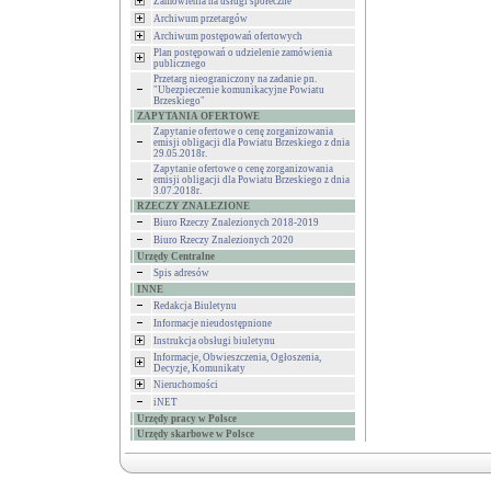
Zamówienia na usługi społeczne
Archiwum przetargów
Archiwum postępowań ofertowych
Plan postępowań o udzielenie zamówienia
publicznego
Przetarg nieograniczony na zadanie pn.
"Ubezpieczenie komunikacyjne Powiatu
Brzeskiego"
ZAPYTANIA OFERTOWE
Zapytanie ofertowe o cenę zorganizowania
emisji obligacji dla Powiatu Brzeskiego z dnia
29.05.2018r.
Zapytanie ofertowe o cenę zorganizowania
emisji obligacji dla Powiatu Brzeskiego z dnia
3.07.2018r.
RZECZY ZNALEZIONE
Biuro Rzeczy Znalezionych 2018-2019
Biuro Rzeczy Znalezionych 2020
Urzędy Centralne
Spis adresów
INNE
Redakcja Biuletynu
Informacje nieudostępnione
Instrukcja obsługi biuletynu
Informacje, Obwieszczenia, Ogłoszenia,
Decyzje, Komunikaty
Nieruchomości
iNET
Urzędy pracy w Polsce
Urzędy skarbowe w Polsce