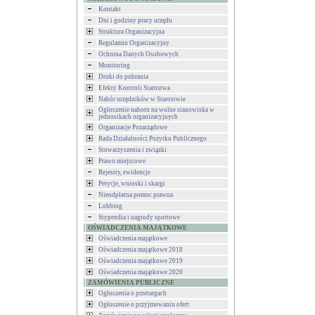
Kontakt
Dni i godziny pracy urzędu
Struktura Organizacyjna
Regulamin Organizacyjny
Ochrona Danych Osobowych
Monitoring
Druki do pobrania
Efekty Kontroli Starostwa
Nabór urzędników w Starostwie
Ogłoszenie naboru na wolne stanowiska w
jednostkach organizacyjnych
Organizacje Pozarządowe
Rada Działalności Pożytku Publicznego
Stowarzyszenia i związki
Prawo miejscowe
Rejestry, ewidencje
Petycje, wnioski i skargi
Nieodpłatna pomoc prawna
Lobbing
Stypendia i nagrody sportowe
OŚWIADCZENIA MAJĄTKOWE
Oświadczenia majątkowe
Oświadczenia majątkowe 2018
Oświadczenia majątkowe 2019
Oświadczenia majątkowe 2020
ZAMÓWIENIA PUBLICZNE
Ogłoszenia o przetargach
Ogłoszenie o przyjmowaniu ofert