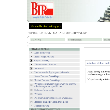
Wersja dla niedowidzących
WERSJE NIEAKTUALNE I ARCHIWALNE
Statystyki
Rejestr zmian
Mapa 
POWIAT BRZESKI
Dane o powiecie
Herb i Flaga Powiatu
Organa Władzy
Instrukcja obsługi biul
Kierownictwo Powiatu
Jednostki
Każdą stronę biuletyn
Powiatowe służby, inspekcje i straże
zamieszczonego w formi
Statut Powiatu Brzeskiego
Wszystkie załączniki 
Budżet Powiatu Brzeskiego
Wykaz osób fizycznych i prawnych, którym
udzielono pomocy publicznej
Ochrona Środowiska
Wybory
Programy, plany, strategie, sprawozdania
Raport o stanie Powiatu Brzeskiego
Mienie powiatu
STAROSTWO POWIATOWE