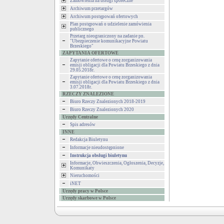
Zamówienia na usługi społeczne
Archiwum przetargów
Archiwum postępowań ofertowych
Plan postępowań o udzielenie zamówienia
publicznego
Przetarg nieograniczony na zadanie pn.
"Ubezpieczenie komunikacyjne Powiatu
Brzeskiego"
ZAPYTANIA OFERTOWE
Zapytanie ofertowe o cenę zorganizowania
emisji obligacji dla Powiatu Brzeskiego z dnia
29.05.2018r.
Zapytanie ofertowe o cenę zorganizowania
emisji obligacji dla Powiatu Brzeskiego z dnia
3.07.2018r.
RZECZY ZNALEZIONE
Biuro Rzeczy Znalezionych 2018-2019
Biuro Rzeczy Znalezionych 2020
Urzędy Centralne
Spis adresów
INNE
Redakcja Biuletynu
Informacje nieudostępnione
Instrukcja obsługi biuletynu
Informacje, Obwieszczenia, Ogłoszenia, Decyzje,
Komunikaty
Nieruchomości
iNET
Urzędy pracy w Polsce
Urzędy skarbowe w Polsce