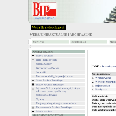
Wersja dla niedowidzących
WERSJE NIEAKTUALNE I ARCHIWALNE
Statystyki
Rejestr zmian
Mapa 
POWIAT BRZESKI
Dane o powiecie
Herb i Flaga Powiatu
Organa Władzy
INNE
>
Instrukcja o
Kierownictwo Powiatu
Jednostki
Spis dokumentów:
Powiatowe służby, inspekcje i straże
1.
Wyszukiwarka
Statut Powiatu Brzeskiego
2.
Wersje do wydruku
Budżet Powiatu Brzeskiego
3.
Rejestr zmian
Wykaz osób fizycznych i prawnych, którym
4.
Nawigacja
udzielono pomocy publicznej
Ochrona Środowiska
Ilość odwiedzin:
Wybory
Osoba, która wprowad
Programy, plany, strategie, sprawozdania
Data wytworzenia info
Data udostępnienia inf
Raport o stanie Powiatu Brzeskiego
Data ostatniej aktualiz
Mienie powiatu
STAROSTWO POWIATOWE