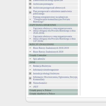
Zamówienia na usługi społeczne
Archiwum przetargów
Archiwum postępowań ofertowych
Plan postępowań o udzielenie zamówienia
publicznego
Przetarg nieograniczony na zadanie pn.
"Ubezpieczenie komunikacyjne Powiatu
Brzeskiego"
ZAPYTANIA OFERTOWE
Zapytanie ofertowe o cenę zorganizowania
emisji obligacji dla Powiatu Brzeskiego z dnia
29.05.2018r.
Zapytanie ofertowe o cenę zorganizowania
emisji obligacji dla Powiatu Brzeskiego z dnia
3.07.2018r.
RZECZY ZNALEZIONE
Biuro Rzeczy Znalezionych 2018-2019
Biuro Rzeczy Znalezionych 2020
Urzędy Centralne
Spis adresów
INNE
Redakcja Biuletynu
Informacje nieudostępnione
Instrukcja obsługi biuletynu
Informacje, Obwieszczenia, Ogłoszenia, Decyzje,
Komunikaty
Nieruchomości
iNET
Urzędy pracy w Polsce
Urzędy skarbowe w Polsce