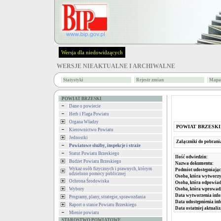
Wersja dla niedowidzących
WERSJE NIEAKTUALNE I ARCHIWALNE
Statystyki
Rejestr zmian
Mapa 
POWIAT BRZESKI
Dane o powiecie
Herb i Flaga Powiatu
Organa Władzy
POWIAT BRZESKI
Kierownictwo Powiatu
Jednostki
Załączniki do pobrani
Powiatowe służby, inspekcje i straże
Statut Powiatu Brzeskiego
Ilość odwiedzin:
Budżet Powiatu Brzeskiego
Nazwa dokumentu:
Wykaz osób fizycznych i prawnych, którym
Podmiot udostępniając
udzielono pomocy publicznej
Osoba, która wytworzy
Ochrona Środowiska
Osoba, która odpowiada
Osoba, która wprowad
Wybory
Data wytworzenia info
Programy, plany, strategie, sprawozdania
Data udostępnienia inf
Raport o stanie Powiatu Brzeskiego
Data ostatniej aktualiz
Mienie powiatu
STAROSTWO POWIATOWE