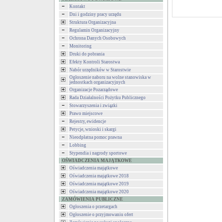
Kontakt
Dni i godziny pracy urzędu
Struktura Organizacyjna
Regulamin Organizacyjny
Ochrona Danych Osobowych
Monitoring
Druki do pobrania
Efekty Kontroli Starostwa
Nabór urzędników w Starostwie
Ogłoszenie naboru na wolne stanowiska w
jednostkach organizacyjnych
Organizacje Pozarządowe
Rada Działalności Pożytku Publicznego
Stowarzyszenia i związki
Prawo miejscowe
Rejestry, ewidencje
Petycje, wnioski i skargi
Nieodpłatna pomoc prawna
Lobbing
Stypendia i nagrody sportowe
OŚWIADCZENIA MAJĄTKOWE
Oświadczenia majątkowe
Oświadczenia majątkowe 2018
Oświadczenia majątkowe 2019
Oświadczenia majątkowe 2020
ZAMÓWIENIA PUBLICZNE
Ogłoszenia o przetargach
Ogłoszenie o przyjmowaniu ofert