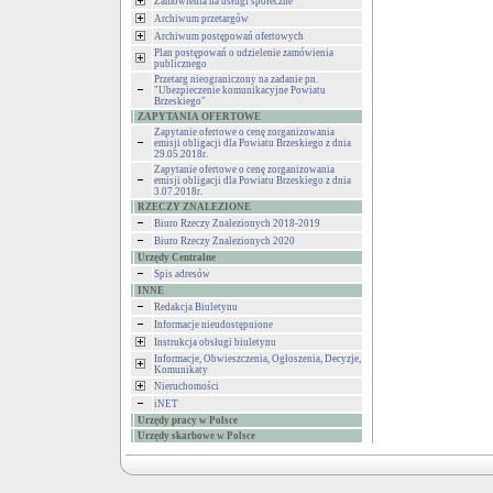
Zamówienia na usługi społeczne
Archiwum przetargów
Archiwum postępowań ofertowych
Plan postępowań o udzielenie zamówienia
publicznego
Przetarg nieograniczony na zadanie pn.
"Ubezpieczenie komunikacyjne Powiatu
Brzeskiego"
ZAPYTANIA OFERTOWE
Zapytanie ofertowe o cenę zorganizowania
emisji obligacji dla Powiatu Brzeskiego z dnia
29.05.2018r.
Zapytanie ofertowe o cenę zorganizowania
emisji obligacji dla Powiatu Brzeskiego z dnia
3.07.2018r.
RZECZY ZNALEZIONE
Biuro Rzeczy Znalezionych 2018-2019
Biuro Rzeczy Znalezionych 2020
Urzędy Centralne
Spis adresów
INNE
Redakcja Biuletynu
Informacje nieudostępnione
Instrukcja obsługi biuletynu
Informacje, Obwieszczenia, Ogłoszenia, Decyzje,
Komunikaty
Nieruchomości
iNET
Urzędy pracy w Polsce
Urzędy skarbowe w Polsce