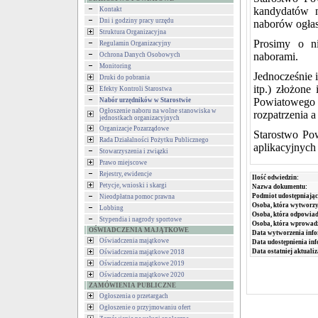
kandydatów 
Kontakt
Dni i godziny pracy urzędu
naborów ogłas
Struktura Organizacyjna
Prosimy o ni
Regulamin Organizacyjny
naborami.
Ochrona Danych Osobowych
Monitoring
Jednocześnie 
Druki do pobrania
itp.) złożone
Efekty Kontroli Starostwa
Powiatowego 
Nabór urzędników w Starostwie
Ogłoszenie naboru na wolne stanowiska w
rozpatrzenia a
jednostkach organizacyjnych
Organizacje Pozarządowe
Starostwo Po
Rada Działalności Pożytku Publicznego
aplikacyjnych 
Stowarzyszenia i związki
Prawo miejscowe
Rejestry, ewidencje
Ilość odwiedzin:
Petycje, wnioski i skargi
Nazwa dokumentu:
Podmiot udostępniając
Nieodpłatna pomoc prawna
Osoba, która wytworzy
Lobbing
Osoba, która odpowiada
Stypendia i nagrody sportowe
Osoba, która wprowad
OŚWIADCZENIA MAJĄTKOWE
Data wytworzenia info
Oświadczenia majątkowe
Data udostępnienia inf
Data ostatniej aktualiz
Oświadczenia majątkowe 2018
Oświadczenia majątkowe 2019
Oświadczenia majątkowe 2020
ZAMÓWIENIA PUBLICZNE
Ogłoszenia o przetargach
Ogłoszenie o przyjmowaniu ofert