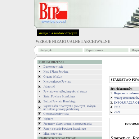
Wersja dla niedowidzących
WERSJE NIEAKTUALNE I ARCHIWALNE
Statystyki
Rejestr zmian
Mapa 
POWIAT BRZESKI
Dane o powiecie
Herb i Flaga Powiatu
Organa Władzy
STAROSTWO PO
Kierownictwo Powiatu
Jednostki
Spis dokumentów:
Powiatowe służby, inspekcje i straże
1.
Regulamin naboru 
Statut Powiatu Brzeskiego
2.
Wzory dokumentów 
Budżet Powiatu Brzeskiego
3.
INFORMACJA O
Wykaz osób fizycznych i prawnych, którym
4.
2019
udzielono pomocy publicznej
5.
2020
Ochrona Środowiska
Wybory
Programy, plany, strategie, sprawozdania
INFORM
Raport o stanie Powiatu Brzeskiego
Mienie powiatu
Starostwo Po
STAROSTWO POWIATOWE