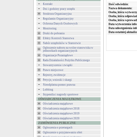
Kontakt
Ilość odwiedzin:
Nazwa dokumentu:
Dni i godziny pracy urzędu
Osoba, która wytworzy
Struktura Organizacyjna
Osoba, która odpowiada
Regulamin Organizacyjny
Osoba, która wprowad
Ochrona Danych Osobowych
Data wytworzenia info
Data udostępnienia inf
Monitoring
Data ostatniej aktualiz
Druki do pobrania
Efekty Kontroli Starostwa
Nabór urzędników w Starostwie
Ogłoszenie naboru na wolne stanowiska w
jednostkach organizacyjnych
Organizacje Pozarządowe
Rada Działalności Pożytku Publicznego
Stowarzyszenia i związki
Prawo miejscowe
Rejestry, ewidencje
Petycje, wnioski i skargi
Nieodpłatna pomoc prawna
Lobbing
Stypendia i nagrody sportowe
OŚWIADCZENIA MAJĄTKOWE
Oświadczenia majątkowe
Oświadczenia majątkowe 2018
Oświadczenia majątkowe 2019
Oświadczenia majątkowe 2020
ZAMÓWIENIA PUBLICZNE
Ogłoszenia o przetargach
Ogłoszenie o przyjmowaniu ofert