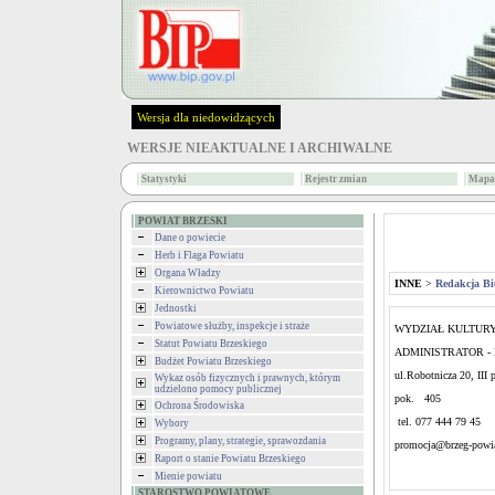
Wersja dla niedowidzących
WERSJE NIEAKTUALNE I ARCHIWALNE
Statystyki
Rejestr zmian
Mapa 
POWIAT BRZESKI
Dane o powiecie
Herb i Flaga Powiatu
Organa Władzy
INNE
>
Redakcja Bi
Kierownictwo Powiatu
Jednostki
Powiatowe służby, inspekcje i straże
WYDZIAŁ KULTURY
Statut Powiatu Brzeskiego
ADMINISTRATOR - Ma
Budżet Powiatu Brzeskiego
ul.Robotnicza 20, III 
Wykaz osób fizycznych i prawnych, którym
udzielono pomocy publicznej
pok. 405
Ochrona Środowiska
tel. 077 444 79 45
Wybory
Programy, plany, strategie, sprawozdania
promocja@brzeg-powia
Raport o stanie Powiatu Brzeskiego
Mienie powiatu
STAROSTWO POWIATOWE