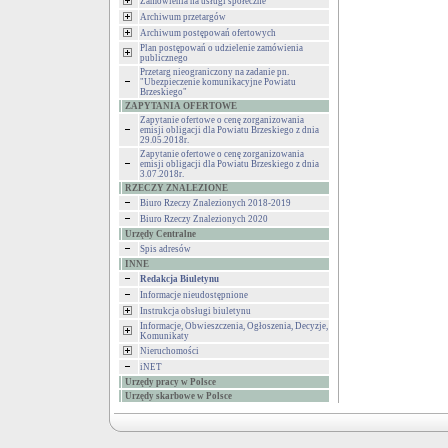
Zamówienia na usługi społeczne
Archiwum przetargów
Archiwum postępowań ofertowych
Plan postępowań o udzielenie zamówienia
publicznego
Przetarg nieograniczony na zadanie pn.
"Ubezpieczenie komunikacyjne Powiatu
Brzeskiego"
ZAPYTANIA OFERTOWE
Zapytanie ofertowe o cenę zorganizowania
emisji obligacji dla Powiatu Brzeskiego z dnia
29.05.2018r.
Zapytanie ofertowe o cenę zorganizowania
emisji obligacji dla Powiatu Brzeskiego z dnia
3.07.2018r.
RZECZY ZNALEZIONE
Biuro Rzeczy Znalezionych 2018-2019
Biuro Rzeczy Znalezionych 2020
Urzędy Centralne
Spis adresów
INNE
Redakcja Biuletynu
Informacje nieudostępnione
Instrukcja obsługi biuletynu
Informacje, Obwieszczenia, Ogłoszenia, Decyzje,
Komunikaty
Nieruchomości
iNET
Urzędy pracy w Polsce
Urzędy skarbowe w Polsce