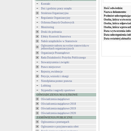
Kontakt
Ilość odwiedzin:
Dni i godziny pracy urzędu
Nazwa dokumentu:
Struktura Organizacyjna
Podmiot udostępniając
Regulamin Organizacyjny
Osoba, która wytworzy
Ochrona Danych Osobowych
Osoba, która odpowiada
Monitoring
Osoba, która wprowad
Data wytworzenia info
Druki do pobrania
Data udostępnienia inf
Efekty Kontroli Starostwa
Data ostatniej aktualiz
Nabór urzędników w Starostwie
Ogłoszenie naboru na wolne stanowiska w
jednostkach organizacyjnych
Organizacje Pozarządowe
Rada Działalności Pożytku Publicznego
Stowarzyszenia i związki
Prawo miejscowe
Rejestry, ewidencje
Petycje, wnioski i skargi
Nieodpłatna pomoc prawna
Lobbing
Stypendia i nagrody sportowe
OŚWIADCZENIA MAJĄTKOWE
Oświadczenia majątkowe
Oświadczenia majątkowe 2018
Oświadczenia majątkowe 2019
Oświadczenia majątkowe 2020
ZAMÓWIENIA PUBLICZNE
Ogłoszenia o przetargach
Ogłoszenie o przyjmowaniu ofert