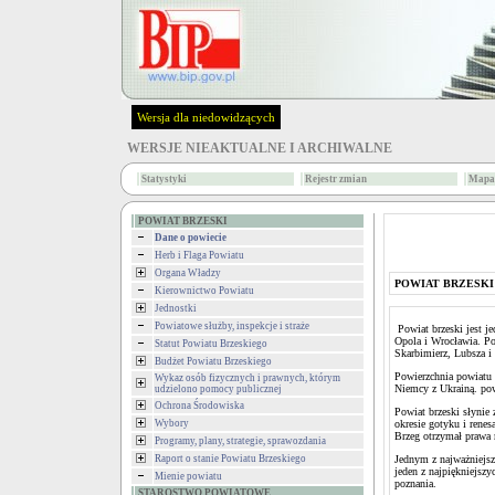
Wersja dla niedowidzących
WERSJE NIEAKTUALNE I ARCHIWALNE
Statystyki
Rejestr zmian
Mapa 
POWIAT BRZESKI
Dane o powiecie
Herb i Flaga Powiatu
Organa Władzy
POWIAT BRZESKI
Kierownictwo Powiatu
Jednostki
Powiatowe służby, inspekcje i straże
Powiat brzeski jest 
Opola i Wrocławia. Po
Statut Powiatu Brzeskiego
Skarbimierz, Lubsza i
Budżet Powiatu Brzeskiego
Powierzchnia powiatu 
Wykaz osób fizycznych i prawnych, którym
Niemcy z Ukrainą. pow
udzielono pomocy publicznej
Ochrona Środowiska
Powiat brzeski słynie 
Wybory
okresie gotyku i renes
Brzeg otrzymał prawa 
Programy, plany, strategie, sprawozdania
Raport o stanie Powiatu Brzeskiego
Jednym z najważniejsz
jeden z najpiękniejszy
Mienie powiatu
poznania.
STAROSTWO POWIATOWE