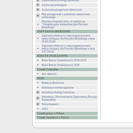
Zamówienia na usługi społeczne
Archiwum przetargów
Archiwum postępowań ofertowych
Plan postępowań o udzielenie zamówienia
publicznego
Przetarg nieograniczony na zadanie pn.
"Ubezpieczenie komunikacyjne Powiatu
Brzeskiego"
ZAPYTANIA OFERTOWE
Zapytanie ofertowe o cenę zorganizowania
emisji obligacji dla Powiatu Brzeskiego z dnia
29.05.2018r.
Zapytanie ofertowe o cenę zorganizowania
emisji obligacji dla Powiatu Brzeskiego z dnia
3.07.2018r.
RZECZY ZNALEZIONE
Biuro Rzeczy Znalezionych 2018-2019
Biuro Rzeczy Znalezionych 2020
Urzędy Centralne
Spis adresów
INNE
Redakcja Biuletynu
Informacje nieudostępnione
Instrukcja obsługi biuletynu
Informacje, Obwieszczenia, Ogłoszenia, Decyzje,
Komunikaty
Nieruchomości
iNET
Urzędy pracy w Polsce
Urzędy skarbowe w Polsce