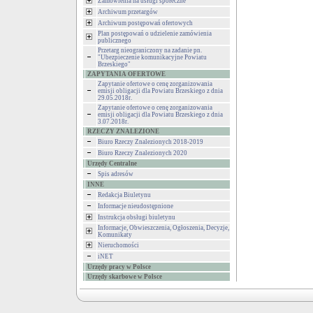
Zamówienia na usługi społeczne
Archiwum przetargów
Archiwum postępowań ofertowych
Plan postępowań o udzielenie zamówienia
publicznego
Przetarg nieograniczony na zadanie pn.
"Ubezpieczenie komunikacyjne Powiatu
Brzeskiego"
ZAPYTANIA OFERTOWE
Zapytanie ofertowe o cenę zorganizowania
emisji obligacji dla Powiatu Brzeskiego z dnia
29.05.2018r.
Zapytanie ofertowe o cenę zorganizowania
emisji obligacji dla Powiatu Brzeskiego z dnia
3.07.2018r.
RZECZY ZNALEZIONE
Biuro Rzeczy Znalezionych 2018-2019
Biuro Rzeczy Znalezionych 2020
Urzędy Centralne
Spis adresów
INNE
Redakcja Biuletynu
Informacje nieudostępnione
Instrukcja obsługi biuletynu
Informacje, Obwieszczenia, Ogłoszenia, Decyzje,
Komunikaty
Nieruchomości
iNET
Urzędy pracy w Polsce
Urzędy skarbowe w Polsce