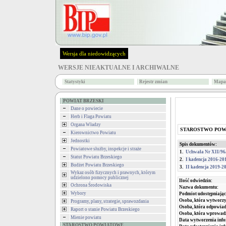
Wersja dla niedowidzących
WERSJE NIEAKTUALNE I ARCHIWALNE
Statystyki
Rejestr zmian
Mapa 
POWIAT BRZESKI
Dane o powiecie
Herb i Flaga Powiatu
Organa Władzy
STAROSTWO PO
Kierownictwo Powiatu
Jednostki
Spis dokumentów:
Powiatowe służby, inspekcje i straże
1.
Uchwała Nr XII/96/
Statut Powiatu Brzeskiego
2.
I kadencja 2016-20
Budżet Powiatu Brzeskiego
3.
II kadencja 2019-2
Wykaz osób fizycznych i prawnych, którym
udzielono pomocy publicznej
Ilość odwiedzin:
Ochrona Środowiska
Nazwa dokumentu:
Wybory
Podmiot udostępniając
Osoba, która wytworzy
Programy, plany, strategie, sprawozdania
Osoba, która odpowiada
Raport o stanie Powiatu Brzeskiego
Osoba, która wprowad
Mienie powiatu
Data wytworzenia info
STAROSTWO POWIATOWE