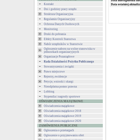
Data udostępnienia inf
Kontakt
Data ostatniej aktualiz
Dni i godziny pracy urzędu
Struktura Organizacyjna
Regulamin Organizacyjny
Ochrona Danych Osobowych
Monitoring
Druki do pobrania
Efekty Kontroli Starostwa
Nabór urzędników w Starostwie
Ogłoszenie naboru na wolne stanowiska w
jednostkach organizacyjnych
Organizacje Pozarządowe
Rada Działalności Pożytku Publicznego
Stowarzyszenia i związki
Prawo miejscowe
Rejestry, ewidencje
Petycje, wnioski i skargi
Nieodpłatna pomoc prawna
Lobbing
Stypendia i nagrody sportowe
OŚWIADCZENIA MAJĄTKOWE
Oświadczenia majątkowe
Oświadczenia majątkowe 2018
Oświadczenia majątkowe 2019
Oświadczenia majątkowe 2020
ZAMÓWIENIA PUBLICZNE
Ogłoszenia o przetargach
Ogłoszenie o przyjmowaniu ofert