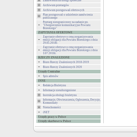
Zamówienia na usługi społeczne
Archiwum przetargów
Archiwum postępowań ofertowych
Plan postępowań o udzielenie zamówienia
publicznego
Przetarg nieograniczony na zadanie pn.
"Ubezpieczenie komunikacyjne Powiatu
Brzeskiego"
ZAPYTANIA OFERTOWE
Zapytanie ofertowe o cenę zorganizowania
emisji obligacji dla Powiatu Brzeskiego z dnia
29.05.2018r.
Zapytanie ofertowe o cenę zorganizowania
emisji obligacji dla Powiatu Brzeskiego z dnia
3.07.2018r.
RZECZY ZNALEZIONE
Biuro Rzeczy Znalezionych 2018-2019
Biuro Rzeczy Znalezionych 2020
Urzędy Centralne
Spis adresów
INNE
Redakcja Biuletynu
Informacje nieudostępnione
Instrukcja obsługi biuletynu
Informacje, Obwieszczenia, Ogłoszenia, Decyzje,
Komunikaty
Nieruchomości
iNET
Urzędy pracy w Polsce
Urzędy skarbowe w Polsce