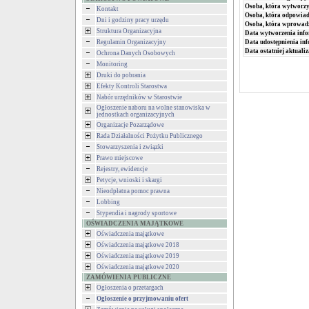
Osoba, która wytworzy
Kontakt
Osoba, która odpowiada
Dni i godziny pracy urzędu
Osoba, która wprowad
Struktura Organizacyjna
Data wytworzenia info
Regulamin Organizacyjny
Data udostępnienia inf
Data ostatniej aktualiz
Ochrona Danych Osobowych
Monitoring
Druki do pobrania
Efekty Kontroli Starostwa
Nabór urzędników w Starostwie
Ogłoszenie naboru na wolne stanowiska w
jednostkach organizacyjnych
Organizacje Pozarządowe
Rada Działalności Pożytku Publicznego
Stowarzyszenia i związki
Prawo miejscowe
Rejestry, ewidencje
Petycje, wnioski i skargi
Nieodpłatna pomoc prawna
Lobbing
Stypendia i nagrody sportowe
OŚWIADCZENIA MAJĄTKOWE
Oświadczenia majątkowe
Oświadczenia majątkowe 2018
Oświadczenia majątkowe 2019
Oświadczenia majątkowe 2020
ZAMÓWIENIA PUBLICZNE
Ogłoszenia o przetargach
Ogłoszenie o przyjmowaniu ofert