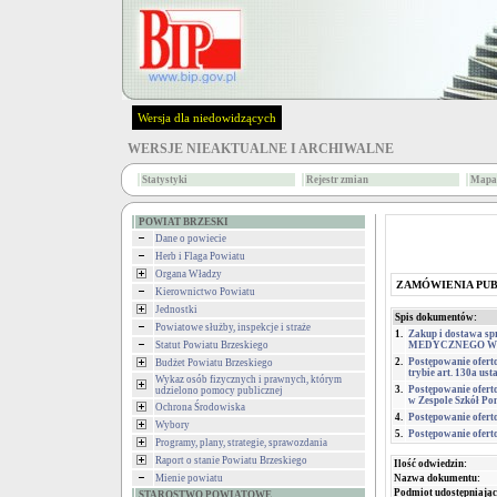
Wersja dla niedowidzących
WERSJE NIEAKTUALNE I ARCHIWALNE
Statystyki
Rejestr zmian
Mapa 
POWIAT BRZESKI
Dane o powiecie
Herb i Flaga Powiatu
Organa Władzy
ZAMÓWIENIA PU
Kierownictwo Powiatu
Jednostki
Spis dokumentów:
Powiatowe służby, inspekcje i straże
1.
Zakup i dostawa 
Statut Powiatu Brzeskiego
MEDYCZNEGO W
2.
Postępowanie ofert
Budżet Powiatu Brzeskiego
trybie art. 130a u
Wykaz osób fizycznych i prawnych, którym
3.
Postępowanie oferto
udzielono pomocy publicznej
w Zespole Szkół P
Ochrona Środowiska
4.
Postępowanie ofert
Wybory
5.
Postępowanie ofert
Programy, plany, strategie, sprawozdania
Raport o stanie Powiatu Brzeskiego
Ilość odwiedzin:
Mienie powiatu
Nazwa dokumentu:
Podmiot udostępniając
STAROSTWO POWIATOWE