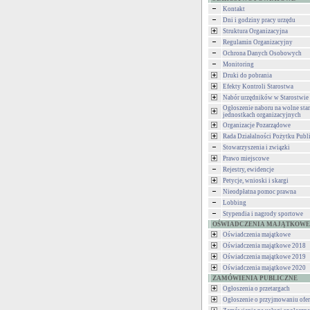
Kontakt
Dni i godziny pracy urzędu
Struktura Organizacyjna
Regulamin Organizacyjny
Ochrona Danych Osobowych
Monitoring
Druki do pobrania
Efekty Kontroli Starostwa
Nabór urzędników w Starostwie
Ogłoszenie naboru na wolne st
jednostkach organizacyjnych
Organizacje Pozarządowe
Rada Działalności Pożytku Publ
Stowarzyszenia i związki
Prawo miejscowe
Rejestry, ewidencje
Petycje, wnioski i skargi
Nieodpłatna pomoc prawna
Lobbing
Stypendia i nagrody sportowe
OŚWIADCZENIA MAJĄTKOWE
Oświadczenia majątkowe
Oświadczenia majątkowe 2018
Oświadczenia majątkowe 2019
Oświadczenia majątkowe 2020
ZAMÓWIENIA PUBLICZNE
Ogłoszenia o przetargach
Ogłoszenie o przyjmowaniu ofer