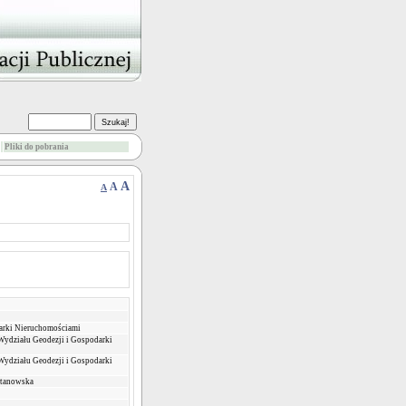
Pliki do pobrania
A
A
A
arki Nieruchomościami
Wydziału Geodezji i Gospodarki
Wydziału Geodezji i Gospodarki
Stanowska