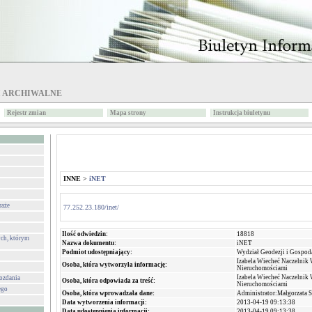
I ARCHIWALNE
Rejestr zmian
Mapa strony
Instrukcja biuletynu
INNE
>
iNET
raże
77.252.23.180/inet/
Ilość odwiedzin:
18818
ch, którym
Nazwa dokumentu:
iNET
Podmiot udostępniający:
Wydział Geodezji i Gospod
Izabela Wiecheć Naczelnik 
Osoba, która wytworzyła informację:
Nieruchomościami
Izabela Wiecheć Naczelnik 
wozdania
Osoba, która odpowiada za treść:
Nieruchomościami
ego
Osoba, która wprowadzała dane:
Administrator:Małgorzata 
Data wytworzenia informacji:
2013-04-19 09:13:38
Data udostępnienia informacji:
2013-04-19 09:13:38