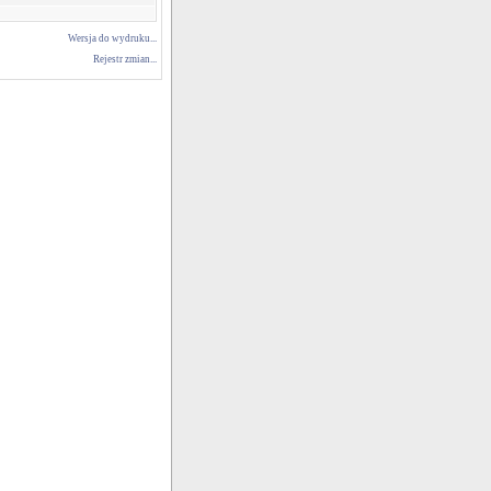
Wersja do wydruku...
Rejestr zmian...