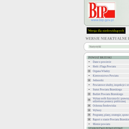
Wersja dla niedowidzących
WERSJE NIEAKTUALNE 
Statystyki
POWIAT BRZESKI
Dane o powiecie
Herb i Flaga Powiatu
Organa Władzy
Kierownictwo Powiatu
Jednostki
Powiatowe służby, inspekcje i st
Statut Powiatu Brzeskiego
Budżet Powiatu Brzeskiego
Wykaz osób fizycznych i prawny
udzielono pomocy publicznej
Ochrona Środowiska
Wybory
Programy, plany, strategie, spra
Raport o stanie Powiatu Brzeski
Mienie powiatu
STAROSTWO POWIATOWE