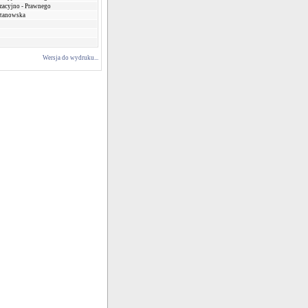
zacyjno - Prawnego
Stanowska
Wersja do wydruku...