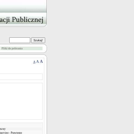
Pliki do pobrania
A
A
A
rawny
zacyjno - Prawnego