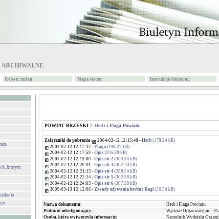
I ARCHIWALNE
Rejestr zmian
Mapa strony
Instrukcja biuletynu
POWIAT BRZESKI
>
Herb i Flaga Powiatu
Załączniki do pobrania:
2004-02-12 12:15:48 -
Herb
(178.24 kB)
raże
2004-02-12 12:17:12 -
Flaga
(106.27 kB)
2004-02-12 12:17:59 -
Opis
(305.88 kB)
2004-02-12 12:19:00 -
Opis str 2
(304.34 kB)
2004-02-12 12:20:01 -
Opis str 3
(302.70 kB)
ch, którym
2004-02-12 12:21:13 -
Opis str 4
(288.54 kB)
2004-02-12 12:22:14 -
Opis str 5
(302.58 kB)
2004-02-12 12:24:03 -
Opis str 6
(307.58 kB)
2009-03-13 12:12:08 -
Zasady używania herbu i flagi
(36.54 kB)
wozdania
ego
Nazwa dokumentu:
Herb i Flaga Powiatu
Podmiot udostępniający:
Wydział Organizacyjno - P
Osoba, która wytworzyła informację:
Naczelnik Wydziału Organi