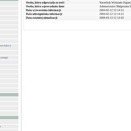
Osoba, która odpowiada za treść:
Naczelnik Wydziału Organi
Osoba, która wprowadzała dane:
Administrator:Małgorzata 
Data wytworzenia informacji:
2004-02-12 12:14:51
Data udostępnienia informacji:
2004-02-12 12:14:51
Data ostatniej aktualizacji:
2009-03-13 12:13:02
anowiska w
icznego
t