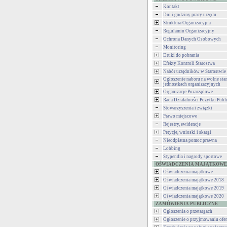
Kontakt
Dni i godziny pracy urzędu
Struktura Organizacyjna
Regulamin Organizacyjny
Ochrona Danych Osobowych
Monitoring
Druki do pobrania
Efekty Kontroli Starostwa
Nabór urzędników w Starostwie
Ogłoszenie naboru na wolne st
jednostkach organizacyjnych
Organizacje Pozarządowe
Rada Działalności Pożytku Publ
Stowarzyszenia i związki
Prawo miejscowe
Rejestry, ewidencje
Petycje, wnioski i skargi
Nieodpłatna pomoc prawna
Lobbing
Stypendia i nagrody sportowe
OŚWIADCZENIA MAJĄTKOWE
Oświadczenia majątkowe
Oświadczenia majątkowe 2018
Oświadczenia majątkowe 2019
Oświadczenia majątkowe 2020
ZAMÓWIENIA PUBLICZNE
Ogłoszenia o przetargach
Ogłoszenie o przyjmowaniu ofer