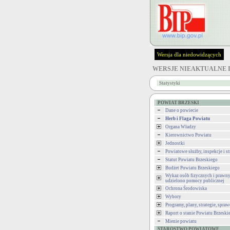
Wersja dla niedowidzących
WERSJE NIEAKTUALNE 
Statystyki
POWIAT BRZESKI
Dane o powiecie
Herb i Flaga Powiatu
Organa Władzy
Kierownictwo Powiatu
Jednostki
Powiatowe służby, inspekcje i st
Statut Powiatu Brzeskiego
Budżet Powiatu Brzeskiego
Wykaz osób fizycznych i prawny
udzielono pomocy publicznej
Ochrona Środowiska
Wybory
Programy, plany, strategie, spra
Raport o stanie Powiatu Brzeski
Mienie powiatu
STAROSTWO POWIATOWE