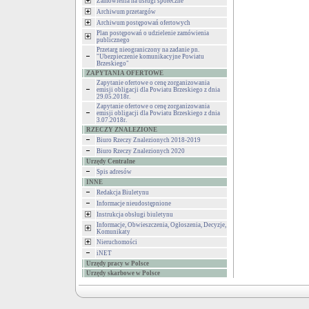
Zamówienia na usługi społeczne
Archiwum przetargów
Archiwum postępowań ofertowych
Plan postępowań o udzielenie zamówienia
publicznego
Przetarg nieograniczony na zadanie pn.
"Ubezpieczenie komunikacyjne Powiatu
Brzeskiego"
ZAPYTANIA OFERTOWE
Zapytanie ofertowe o cenę zorganizowania
emisji obligacji dla Powiatu Brzeskiego z dnia
29.05.2018r.
Zapytanie ofertowe o cenę zorganizowania
emisji obligacji dla Powiatu Brzeskiego z dnia
3.07.2018r.
RZECZY ZNALEZIONE
Biuro Rzeczy Znalezionych 2018-2019
Biuro Rzeczy Znalezionych 2020
Urzędy Centralne
Spis adresów
INNE
Redakcja Biuletynu
Informacje nieudostępnione
Instrukcja obsługi biuletynu
Informacje, Obwieszczenia, Ogłoszenia, Decyzje,
Komunikaty
Nieruchomości
iNET
Urzędy pracy w Polsce
Urzędy skarbowe w Polsce