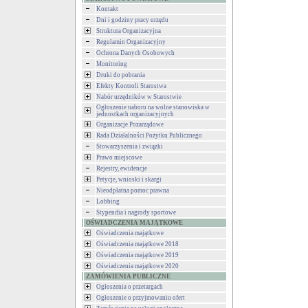
Kontakt
Dni i godziny pracy urzędu
Struktura Organizacyjna
Regulamin Organizacyjny
Ochrona Danych Osobowych
Monitoring
Druki do pobrania
Efekty Kontroli Starostwa
Nabór urzędników w Starostwie
Ogłoszenie naboru na wolne stanowiska w
jednostkach organizacyjnych
Organizacje Pozarządowe
Rada Działalności Pożytku Publicznego
Stowarzyszenia i związki
Prawo miejscowe
Rejestry, ewidencje
Petycje, wnioski i skargi
Nieodpłatna pomoc prawna
Lobbing
Stypendia i nagrody sportowe
OŚWIADCZENIA MAJĄTKOWE
Oświadczenia majątkowe
Oświadczenia majątkowe 2018
Oświadczenia majątkowe 2019
Oświadczenia majątkowe 2020
ZAMÓWIENIA PUBLICZNE
Ogłoszenia o przetargach
Ogłoszenie o przyjmowaniu ofert