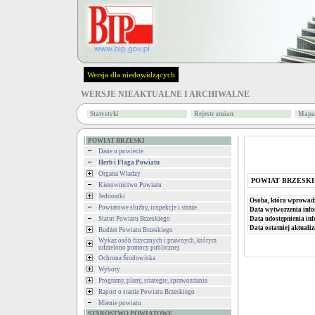
Wersja dla niedowidzących
WERSJE NIEAKTUALNE I ARCHIWALNE
Statystyki
Rejestr zmian
Mapa 
POWIAT BRZESKI
Dane o powiecie
Herb i Flaga Powiatu
Organa Władzy
POWIAT BRZESKI
Kierownictwo Powiatu
Jednostki
Osoba, która wprowad
Powiatowe służby, inspekcje i straże
Data wytworzenia info
Statut Powiatu Brzeskiego
Data udostępnienia inf
Data ostatniej aktualiz
Budżet Powiatu Brzeskiego
Wykaz osób fizycznych i prawnych, którym
udzielono pomocy publicznej
Ochrona Środowiska
Wybory
Programy, plany, strategie, sprawozdania
Raport o stanie Powiatu Brzeskiego
Mienie powiatu
STAROSTWO POWIATOWE