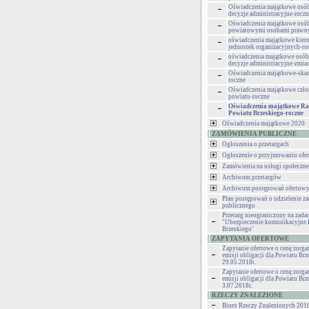
Oświadczenia majątkowe osó
decyzje administracyjne-roczn
Oświadczenia majątkowe osób
powiatowymi osobami pra
oświadczenia majątkowe kie
jednostek organizacyjnych-ro
oświadczenia majątkowe osó
decyzje administracyjne-zmia
Oświadczenia majątkowe-skarb
roczne
Oświadczenia majątkowe czło
powiatu-roczne
Oświadczenia majątkowe R
Powiatu Brzeskiego-roczne
Oświadczenia majątkowe 2020
ZAMÓWIENIA PUBLICZNE
Ogłoszenia o przetargach
Ogłoszenie o przyjmowaniu ofer
Zamówienia na usługi społeczne
Archiwum przetargów
Archiwum postępowań ofertow
Plan postępowań o udzielenie z
publicznego
Przetarg nieograniczony na zadan
"Ubezpieczenie komunikacyjne 
Brzeskiego"
ZAPYTANIA OFERTOWE
Zapytanie ofertowe o cenę zorg
emisji obligacji dla Powiatu Brz
29.05.2018r.
Zapytanie ofertowe o cenę zorg
emisji obligacji dla Powiatu Brz
3.07.2018r.
RZECZY ZNALEZIONE
Biuro Rzeczy Znalezionych 201