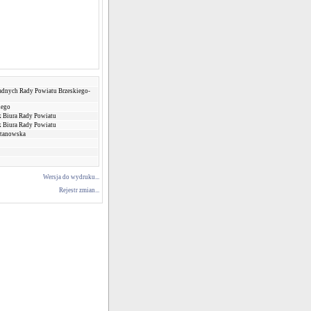
adnych Rady Powiatu Brzeskiego-
iego
 Biura Rady Powiatu
 Biura Rady Powiatu
Stanowska
Wersja do wydruku...
Rejestr zmian...