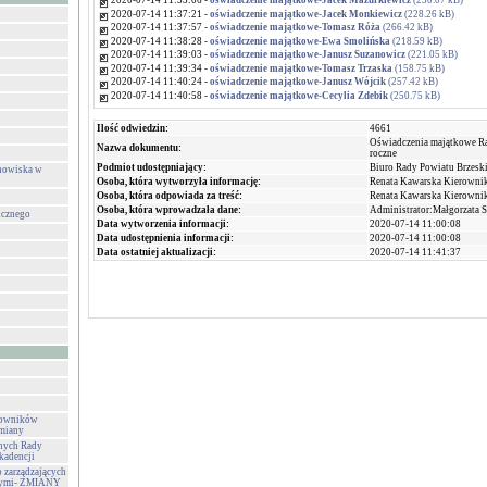
2020-07-14 11:33:06 -
oświadczenie majątkowe-Jacek Mazurkiewicz
(230.07 kB)
2020-07-14 11:37:21 -
oświadczenie majątkowe-Jacek Monkiewicz
(228.26 kB)
2020-07-14 11:37:57 -
oświadczenie majątkowe-Tomasz Róża
(266.42 kB)
2020-07-14 11:38:28 -
oświadczenie majątkowe-Ewa Smolińska
(218.59 kB)
2020-07-14 11:39:03 -
oświadczenie majątkowe-Janusz Suzanowicz
(221.05 kB)
2020-07-14 11:39:34 -
oświadczenie majątkowe-Tomasz Trzaska
(158.75 kB)
2020-07-14 11:40:24 -
oświadczenie majątkowe-Janusz Wójcik
(257.42 kB)
2020-07-14 11:40:58 -
oświadczenie majątkowe-Cecylia Zdebik
(250.75 kB)
Ilość odwiedzin:
4661
Oświadczenia majątkowe R
Nazwa dokumentu:
roczne
Podmiot udostępniający:
Biuro Rady Powiatu Brzesk
anowiska w
Osoba, która wytworzyła informację:
Renata Kawarska Kierownik
Osoba, która odpowiada za treść:
Renata Kawarska Kierownik
Osoba, która wprowadzała dane:
Administrator:Małgorzata 
icznego
Data wytworzenia informacji:
2020-07-14 11:00:08
Data udostępnienia informacji:
2020-07-14 11:00:08
Data ostatniej aktualizacji:
2020-07-14 11:41:37
rowników
zmiany
nych Rady
kadencji
 zarządzających
nymi- ZMIANY