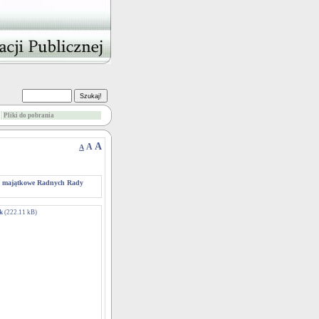
Pliki do pobrania
A
A
A
a majątkowe Radnych Rady
ek
(222.11 kB)