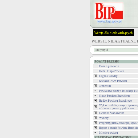
Wersja dla niedowidzących
WERSJE NIEAKTUALNE 
Statystyki
POWIAT BRZESKI
Dane o powiecie
Herb i Flaga Powiatu
Organa Władzy
Kierownictwo Powiatu
Jednostki
Powiatowe służby, inspekcje i st
Statut Powiatu Brzeskiego
Budżet Powiatu Brzeskiego
Wykaz osób fizycznych i prawny
udzielono pomocy publicznej
Ochrona Środowiska
Wybory
Programy, plany, strategie, spra
Raport o stanie Powiatu Brzeski
Mienie powiatu
STAROSTWO POWIATOWE