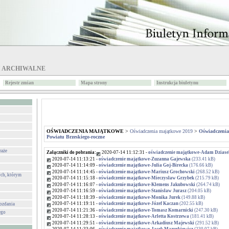
I ARCHIWALNE
Rejestr zmian
Mapa strony
Instrukcja biuletynu
OŚWIADCZENIA MAJĄTKOWE
>
Oświadczenia majątkowe 2019
>
Oświadczeni
Powiatu Brzeskiego-roczne
raże
Załączniki do pobrania:
2020-07-14 11:12:31 -
oświadczenie majątkowe-Adam Dzias
2020-07-14 11:13:21 -
oświadczenie majątkowe-Zuzanna Gajewska
(233.41 kB)
2020-07-14 11:14:09 -
oświadczenie majątkowe-Julia Goj-Birecka
(176.66 kB)
2020-07-14 11:14:45 -
oświadczenie majątkowe-Mariusz Grochowski
(268.52 kB)
ch, którym
2020-07-14 11:15:18 -
oświadczenie majątkowe-Mieczysław Grzybek
(215.79 kB)
2020-07-14 11:16:07 -
oświadczenie majątkowe-Klemens Jakubowski
(264.74 kB)
2020-07-14 11:16:59 -
oświadczenie majątkowe-Stanisław Jurasz
(204.05 kB)
2020-07-14 11:18:39 -
oświadczenie majątkowe-Monika Jurek
(149.88 kB)
2020-07-14 11:19:11 -
oświadczenie majątkowe-Józef Kaczan
(202.55 kB)
wozdania
2020-07-14 11:21:36 -
oświadczenie majątkowe-Tomasz Komarnicki
(247.30 kB)
ego
2020-07-14 11:28:13 -
oświadczenie majątkowe-Arletta Kostrzewa
(181.41 kB)
2020-07-14 11:29:51 -
oświadczenie majątkowe-Arkadiusz Majewski
(291.52 kB)