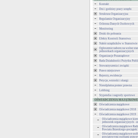
Kontakt
Dni i godziny pracy urzędu
Struktura Organizacyjna
Regulamin Organizacyjny
Ochrona Danych Osobowych
Monitoring
Druki do pobrania
Efekty Kontroli Starostwa
Nabór urzędników w Starostwie
Ogłoszenie naboru na wolne st
jednostkach organizacyjnych
Organizacje Pozarządowe
Rada Działalności Pożytku Publ
Stowarzyszenia i związki
Prawo miejscowe
Rejestry, ewidencje
Petycje, wnioski i skargi
Nieodpłatna pomoc prawna
Lobbing
Stypendia i nagrody sportowe
OŚWIADCZENIA MAJĄTKOWE
Oświadczenia majątkowe
Oświadczenia majątkowe 2018
Oświadczenia majątkowe 2019
Oświadczenia majątkowe kie
jednostek organizacyjnych - 
Oświadczenia majątkowe Rad
Powiatu Brzeskiego-początek 
Oświadczenia majątkowe osób
powiatowymi osobami praw