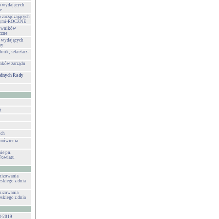
b wydających
e
 zarządzających
wnymi-ROCZNE
rowników
czne
b wydających
ny
nik, sekretarz-
nków zarządu
adnych Rady
t
ych
amówienia
ie pn.
Powiatu
anizowania
eskiego z dnia
anizowania
eskiego z dnia
8-2019