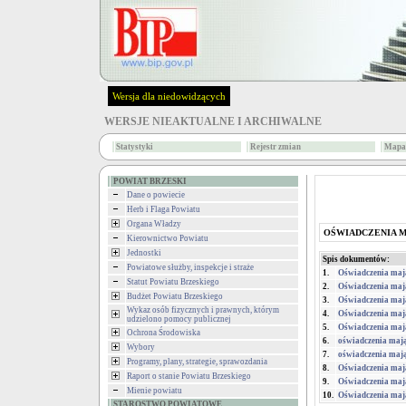
Wersja dla niedowidzących
WERSJE NIEAKTUALNE I ARCHIWALNE
Statystyki
Rejestr zmian
Mapa 
POWIAT BRZESKI
Dane o powiecie
Herb i Flaga Powiatu
Organa Władzy
OŚWIADCZENIA 
Kierownictwo Powiatu
Jednostki
Spis dokumentów:
Powiatowe służby, inspekcje i straże
1.
Oświadczenia mają
Statut Powiatu Brzeskiego
2.
Oświadczenia maj
Budżet Powiatu Brzeskiego
3.
Oświadczenia ma
Wykaz osób fizycznych i prawnych, którym
4.
Oświadczenia mają
udzielono pomocy publicznej
5.
Oświadczenia ma
Ochrona Środowiska
6.
oświadczenia mają
Wybory
7.
oświadczenia mają
Programy, plany, strategie, sprawozdania
8.
Oświadczenia mają
Raport o stanie Powiatu Brzeskiego
9.
Oświadczenia maj
Mienie powiatu
10.
Oświadczenia maj
STAROSTWO POWIATOWE