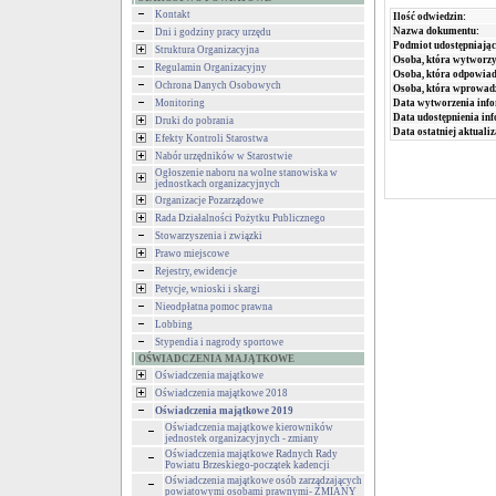
Kontakt
Ilość odwiedzin:
Nazwa dokumentu:
Dni i godziny pracy urzędu
Podmiot udostępniając
Struktura Organizacyjna
Osoba, która wytworzy
Regulamin Organizacyjny
Osoba, która odpowiada
Ochrona Danych Osobowych
Osoba, która wprowad
Monitoring
Data wytworzenia info
Data udostępnienia inf
Druki do pobrania
Data ostatniej aktualiz
Efekty Kontroli Starostwa
Nabór urzędników w Starostwie
Ogłoszenie naboru na wolne stanowiska w
jednostkach organizacyjnych
Organizacje Pozarządowe
Rada Działalności Pożytku Publicznego
Stowarzyszenia i związki
Prawo miejscowe
Rejestry, ewidencje
Petycje, wnioski i skargi
Nieodpłatna pomoc prawna
Lobbing
Stypendia i nagrody sportowe
OŚWIADCZENIA MAJĄTKOWE
Oświadczenia majątkowe
Oświadczenia majątkowe 2018
Oświadczenia majątkowe 2019
Oświadczenia majątkowe kierowników
jednostek organizacyjnych - zmiany
Oświadczenia majątkowe Radnych Rady
Powiatu Brzeskiego-początek kadencji
Oświadczenia majątkowe osób zarządzających
powiatowymi osobami prawnymi- ZMIANY