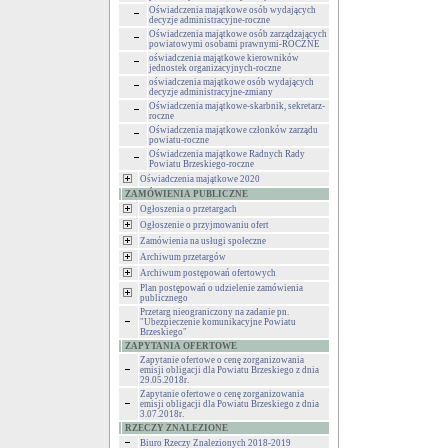
Oświadczenia majątkowe osób wydających
decyzje administracyjne-roczne
Oświadczenia majątkowe osób zarządzających
powiatowymi osobami prawnymi-ROCZNE
oświadczenia majątkowe kierowników
jednostek organizacyjnych-roczne
oświadczenia majątkowe osób wydających
decyzje administracyjne-zmiany
Oświadczenia majątkowe-skarbnik, sekretarz-
roczne
Oświadczenia majątkowe członków zarządu
powiatu-roczne
Oświadczenia majątkowe Radnych Rady
Powiatu Brzeskiego-roczne
Oświadczenia majątkowe 2020
ZAMÓWIENIA PUBLICZNE
Ogłoszenia o przetargach
Ogłoszenie o przyjmowaniu ofert
Zamówienia na usługi społeczne
Archiwum przetargów
Archiwum postępowań ofertowych
Plan postępowań o udzielenie zamówienia
publicznego
Przetarg nieograniczony na zadanie pn.
"Ubezpieczenie komunikacyjne Powiatu
Brzeskiego"
ZAPYTANIA OFERTOWE
Zapytanie ofertowe o cenę zorganizowania
emisji obligacji dla Powiatu Brzeskiego z dnia
29.05.2018r.
Zapytanie ofertowe o cenę zorganizowania
emisji obligacji dla Powiatu Brzeskiego z dnia
3.07.2018r.
RZECZY ZNALEZIONE
Biuro Rzeczy Znalezionych 2018-2019