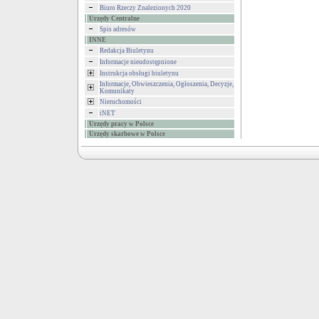
Biuro Rzeczy Znalezionych 2020
Urzędy Centralne
Spis adresów
INNE
Redakcja Biuletynu
Informacje nieudostępnione
Instrukcja obsługi biuletynu
Informacje, Obwieszczenia, Ogłoszenia, Decyzje,
Komunikaty
Nieruchomości
iNET
Urzędy pracy w Polsce
Urzędy skarbowe w Polsce