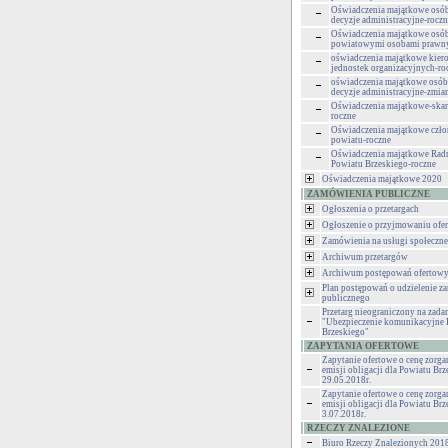
Oświadczenia majątkowe osó
decyzje administracyjne-roczn
Oświadczenia majątkowe osób
powiatowymi osobami pra
oświadczenia majątkowe kie
jednostek organizacyjnych-ro
oświadczenia majątkowe osó
decyzje administracyjne-zmia
Oświadczenia majątkowe-skarb
roczne
Oświadczenia majątkowe czło
powiatu-roczne
Oświadczenia majątkowe Rad
Powiatu Brzeskiego-roczne
Oświadczenia majątkowe 2020
ZAMÓWIENIA PUBLICZNE
Ogłoszenia o przetargach
Ogłoszenie o przyjmowaniu ofer
Zamówienia na usługi społeczne
Archiwum przetargów
Archiwum postępowań ofertow
Plan postępowań o udzielenie z
publicznego
Przetarg nieograniczony na zadan
"Ubezpieczenie komunikacyjne 
Brzeskiego"
ZAPYTANIA OFERTOWE
Zapytanie ofertowe o cenę zorg
emisji obligacji dla Powiatu Brz
29.05.2018r.
Zapytanie ofertowe o cenę zorg
emisji obligacji dla Powiatu Brz
3.07.2018r.
RZECZY ZNALEZIONE
Biuro Rzeczy Znalezionych 201