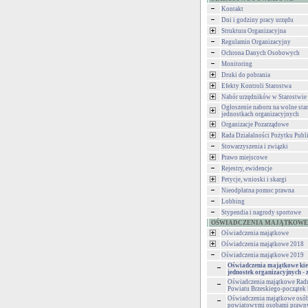
Kontakt
Dni i godziny pracy urzędu
Struktura Organizacyjna
Regulamin Organizacyjny
Ochrona Danych Osobowych
Monitoring
Druki do pobrania
Efekty Kontroli Starostwa
Nabór urzędników w Starostwie
Ogłoszenie naboru na wolne st
jednostkach organizacyjnych
Organizacje Pozarządowe
Rada Działalności Pożytku Publ
Stowarzyszenia i związki
Prawo miejscowe
Rejestry, ewidencje
Petycje, wnioski i skargi
Nieodpłatna pomoc prawna
Lobbing
Stypendia i nagrody sportowe
OŚWIADCZENIA MAJĄTKOWE
Oświadczenia majątkowe
Oświadczenia majątkowe 2018
Oświadczenia majątkowe 2019
Oświadczenia majątkowe ki
jednostek organizacyjnych -
Oświadczenia majątkowe Rad
Powiatu Brzeskiego-początek 
Oświadczenia majątkowe osób
powiatowymi osobami praw