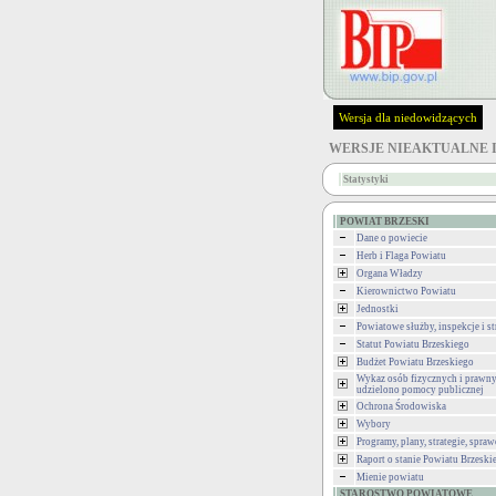
Wersja dla niedowidzących
WERSJE NIEAKTUALNE 
Statystyki
POWIAT BRZESKI
Dane o powiecie
Herb i Flaga Powiatu
Organa Władzy
Kierownictwo Powiatu
Jednostki
Powiatowe służby, inspekcje i st
Statut Powiatu Brzeskiego
Budżet Powiatu Brzeskiego
Wykaz osób fizycznych i prawny
udzielono pomocy publicznej
Ochrona Środowiska
Wybory
Programy, plany, strategie, spra
Raport o stanie Powiatu Brzeski
Mienie powiatu
STAROSTWO POWIATOWE