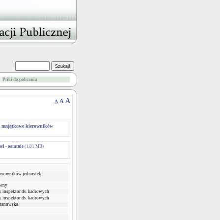
Pliki do pobrania
A
A
A
 majątkowe kierowników
l - ostatnie
(1.81 MB)
ierowników jednostek
awny
y inspektor ds. kadrowych
y inspektor ds. kadrowych
Stanowska