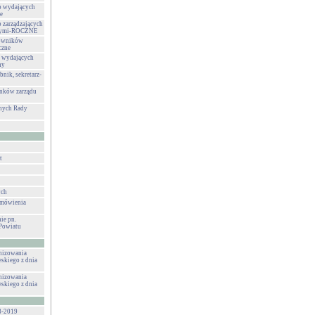
b wydających
e
 zarządzających
wnymi-ROCZNE
rowników
czne
b wydających
ny
nik, sekretarz-
nków zarządu
nych Rady
t
ych
amówienia
ie pn.
Powiatu
anizowania
eskiego z dnia
anizowania
eskiego z dnia
8-2019