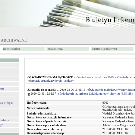
I ARCHIWALNE
Rejestr zmian
Mapa strony
Instrukcja biuletynu
OŚWIADCZENIA MAJĄTKOWE
>
Oświadczenia majątkowe 2019
>
Oświadczenia
jednostek organizacyjnych - zmiany
raże
Załączniki do pobrania:
2019-08-06 13:49:16 -
oświadczenie majątkowe Wandy Szczype
2020-02-03 12:03:37 -
oświadczenie majątkowe Żak Małgorzaty-pierwsze
(3.35 MB)
Ilość odwiedzin:
6760
ch, którym
Oświadczenia majątkowe k
Nazwa dokumentu:
organizacyjnych - zmiany
Podmiot udostępniający:
Wydział Organizacyjno-Pr
Osoba, która wytworzyła informację:
Katarzyna Medyńska Starsz
wozdania
Osoba, która odpowiada za treść:
Katarzyna Medyńska Starsz
ego
Osoba, która wprowadzała dane:
Administrator:Małgorzata 
Data wytworzenia informacji:
2019-08-06 13:41:46
Data udostępnienia informacji:
2019-08-06 13:41:46