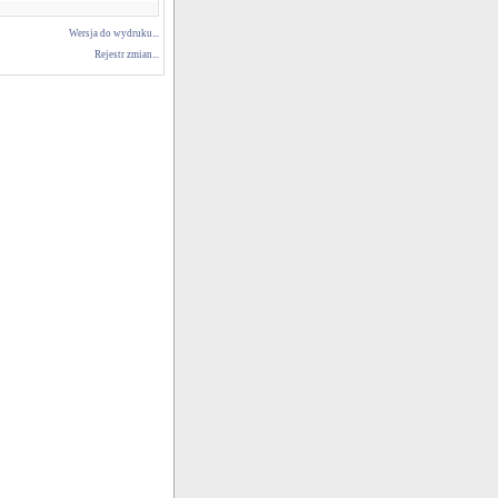
Wersja do wydruku...
Rejestr zmian...