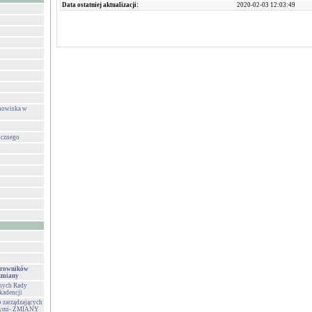
Data ostatniej aktualizacji:
2020-02-03 12:03:49
anowiska w
icznego
erowników
 zmiany
nych Rady
kadencji
 zarządzających
nymi- ZMIANY