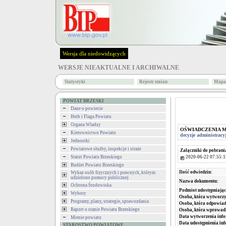
Wersja dla niedowidzących
WERSJE NIEAKTUALNE I ARCHIWALNE
Statystyki
Rejestr zmian
Mapa 
POWIAT BRZESKI
Dane o powiecie
Herb i Flaga Powiatu
Organa Władzy
OŚWIADCZENIA 
Kierownictwo Powiatu
decyzje administracy
Jednostki
Powiatowe służby, inspekcje i straże
Załączniki do pobrani
2020-06-22 07:55:1
Statut Powiatu Brzeskiego
Budżet Powiatu Brzeskiego
Ilość odwiedzin:
Wykaz osób fizycznych i prawnych, którym
udzielono pomocy publicznej
Nazwa dokumentu:
Ochrona Środowiska
Podmiot udostępniając
Wybory
Osoba, która wytworzy
Programy, plany, strategie, sprawozdania
Osoba, która odpowiada
Raport o stanie Powiatu Brzeskiego
Osoba, która wprowad
Data wytworzenia info
Mienie powiatu
Data udostępnienia inf
STAROSTWO POWIATOWE