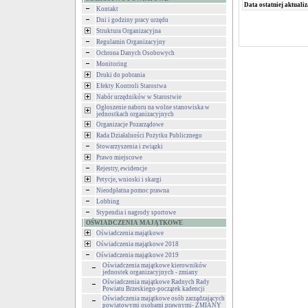
Data ostatniej aktualiz
Kontakt
Dni i godziny pracy urzędu
Struktura Organizacyjna
Regulamin Organizacyjny
Ochrona Danych Osobowych
Monitoring
Druki do pobrania
Efekty Kontroli Starostwa
Nabór urzędników w Starostwie
Ogłoszenie naboru na wolne stanowiska w
jednostkach organizacyjnych
Organizacje Pozarządowe
Rada Działalności Pożytku Publicznego
Stowarzyszenia i związki
Prawo miejscowe
Rejestry, ewidencje
Petycje, wnioski i skargi
Nieodpłatna pomoc prawna
Lobbing
Stypendia i nagrody sportowe
OŚWIADCZENIA MAJĄTKOWE
Oświadczenia majątkowe
Oświadczenia majątkowe 2018
Oświadczenia majątkowe 2019
Oświadczenia majątkowe kierowników
jednostek organizacyjnych - zmiany
Oświadczenia majątkowe Radnych Rady
Powiatu Brzeskiego-początek kadencji
Oświadczenia majątkowe osób zarządzających
powiatowymi osobami prawnymi- ZMIANY