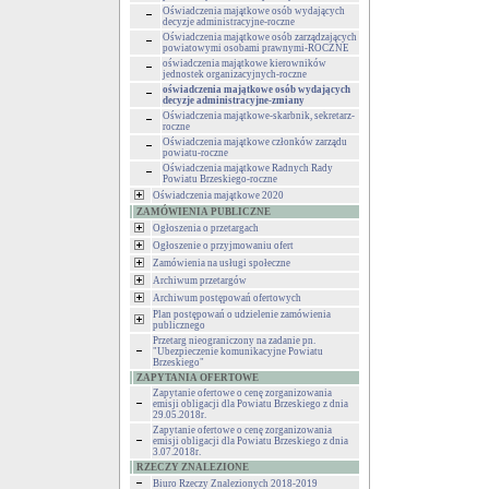
Oświadczenia majątkowe osób wydających
decyzje administracyjne-roczne
Oświadczenia majątkowe osób zarządzających
powiatowymi osobami prawnymi-ROCZNE
oświadczenia majątkowe kierowników
jednostek organizacyjnych-roczne
oświadczenia majątkowe osób wydających
decyzje administracyjne-zmiany
Oświadczenia majątkowe-skarbnik, sekretarz-
roczne
Oświadczenia majątkowe członków zarządu
powiatu-roczne
Oświadczenia majątkowe Radnych Rady
Powiatu Brzeskiego-roczne
Oświadczenia majątkowe 2020
ZAMÓWIENIA PUBLICZNE
Ogłoszenia o przetargach
Ogłoszenie o przyjmowaniu ofert
Zamówienia na usługi społeczne
Archiwum przetargów
Archiwum postępowań ofertowych
Plan postępowań o udzielenie zamówienia
publicznego
Przetarg nieograniczony na zadanie pn.
"Ubezpieczenie komunikacyjne Powiatu
Brzeskiego"
ZAPYTANIA OFERTOWE
Zapytanie ofertowe o cenę zorganizowania
emisji obligacji dla Powiatu Brzeskiego z dnia
29.05.2018r.
Zapytanie ofertowe o cenę zorganizowania
emisji obligacji dla Powiatu Brzeskiego z dnia
3.07.2018r.
RZECZY ZNALEZIONE
Biuro Rzeczy Znalezionych 2018-2019