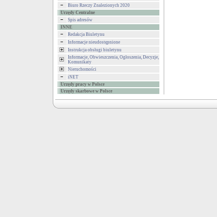
Biuro Rzeczy Znalezionych 2020
Urzędy Centralne
Spis adresów
INNE
Redakcja Biuletynu
Informacje nieudostępnione
Instrukcja obsługi biuletynu
Informacje, Obwieszczenia, Ogłoszenia, Decyzje,
Komunikaty
Nieruchomości
iNET
Urzędy pracy w Polsce
Urzędy skarbowe w Polsce