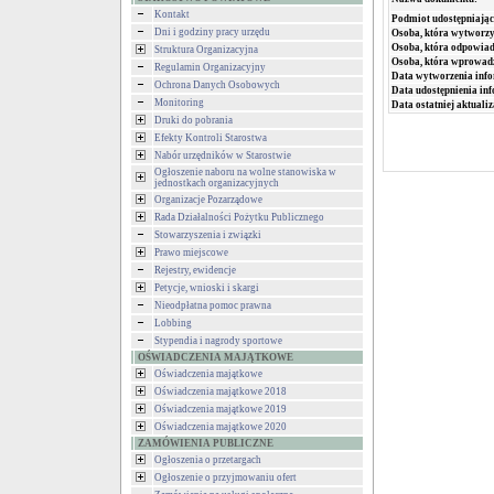
Kontakt
Podmiot udostępniając
Dni i godziny pracy urzędu
Osoba, która wytworzy
Osoba, która odpowiada
Struktura Organizacyjna
Osoba, która wprowad
Regulamin Organizacyjny
Data wytworzenia info
Ochrona Danych Osobowych
Data udostępnienia inf
Monitoring
Data ostatniej aktualiz
Druki do pobrania
Efekty Kontroli Starostwa
Nabór urzędników w Starostwie
Ogłoszenie naboru na wolne stanowiska w
jednostkach organizacyjnych
Organizacje Pozarządowe
Rada Działalności Pożytku Publicznego
Stowarzyszenia i związki
Prawo miejscowe
Rejestry, ewidencje
Petycje, wnioski i skargi
Nieodpłatna pomoc prawna
Lobbing
Stypendia i nagrody sportowe
OŚWIADCZENIA MAJĄTKOWE
Oświadczenia majątkowe
Oświadczenia majątkowe 2018
Oświadczenia majątkowe 2019
Oświadczenia majątkowe 2020
ZAMÓWIENIA PUBLICZNE
Ogłoszenia o przetargach
Ogłoszenie o przyjmowaniu ofert