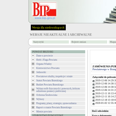
Wersja dla niedowidzących
WERSJE NIEAKTUALNE I ARCHIWALNE
Statystyki
Rejestr zmian
Mapa 
POWIAT BRZESKI
Dane o powiecie
Herb i Flaga Powiatu
Organa Władzy
ZAMÓWIENIA PU
Kierownictwo Powiatu
Powiatowego w Brzeg
Jednostki
Powiatowe służby, inspekcje i straże
Załączniki do pobrani
2019-12-06 14:29:3
Statut Powiatu Brzeskiego
2019-12-06 14:30:1
Budżet Powiatu Brzeskiego
2019-12-06 14:30:5
Wykaz osób fizycznych i prawnych, którym
2019-12-06 14:31:2
udzielono pomocy publicznej
2019-12-11 10:13:4
Ochrona Środowiska
2019-12-11 10:14:2
Wybory
2019-12-18 13:18:0
2020-01-02 12:35:4
Programy, plany, strategie, sprawozdania
Raport o stanie Powiatu Brzeskiego
Ilość odwiedzin:
Mienie powiatu
STAROSTWO POWIATOWE
Nazwa dokumentu: