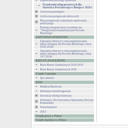
Zamówienia na usługi społeczne
Świadczenie usług pocztowych dla
Starostwa Powiatowego w Brzegu w 2020 r.
Archiwum przetargów
Archiwum postępowań ofertowych
Plan postępowań o udzielenie zamówienia
publicznego
Przetarg nieograniczony na zadanie pn.
"Ubezpieczenie komunikacyjne Powiatu
Brzeskiego"
ZAPYTANIA OFERTOWE
Zapytanie ofertowe o cenę zorganizowania
emisji obligacji dla Powiatu Brzeskiego z dnia
29.05.2018r.
Zapytanie ofertowe o cenę zorganizowania
emisji obligacji dla Powiatu Brzeskiego z dnia
3.07.2018r.
RZECZY ZNALEZIONE
Biuro Rzeczy Znalezionych 2018-2019
Biuro Rzeczy Znalezionych 2020
Urzędy Centralne
Spis adresów
INNE
Redakcja Biuletynu
Informacje nieudostępnione
Instrukcja obsługi biuletynu
Informacje, Obwieszczenia, Ogłoszenia, Decyzje,
Komunikaty
Nieruchomości
iNET
Urzędy pracy w Polsce
Urzędy skarbowe w Polsce