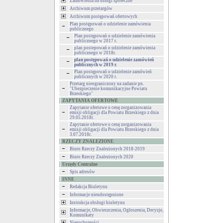
Zamówienia na usługi społeczne
Archiwum przetargów
Archiwum postępowań ofertowych
Plan postępowań o udzielenie zamówienia
publicznego
Plan postępowań o udzielenie zamówienia
publicznego w 2017 r.
plan postepowań o udzielenie zamówienia
publicznego w 2018r.
plan postępowań o udzielenie zamówień
publicznych w 2019 r.
Plan postępowań o udzielenie zamówień
publicznych w 2020 r.
Przetarg nieograniczony na zadanie pn.
"Ubezpieczenie komunikacyjne Powiatu
Brzeskiego"
ZAPYTANIA OFERTOWE
Zapytanie ofertowe o cenę zorganizowania
emisji obligacji dla Powiatu Brzeskiego z dnia
29.05.2018r.
Zapytanie ofertowe o cenę zorganizowania
emisji obligacji dla Powiatu Brzeskiego z dnia
3.07.2018r.
RZECZY ZNALEZIONE
Biuro Rzeczy Znalezionych 2018-2019
Biuro Rzeczy Znalezionych 2020
Urzędy Centralne
Spis adresów
INNE
Redakcja Biuletynu
Informacje nieudostępnione
Instrukcja obsługi biuletynu
Informacje, Obwieszczenia, Ogłoszenia, Decyzje,
Komunikaty
Nieruchomości