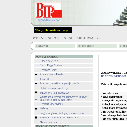
Wersja dla niedowidzących
WERSJE NIEAKTUALNE I ARCHIWALNE
Statystyki
Rejestr zmian
Mapa 
POWIAT BRZESKI
Dane o powiecie
Herb i Flaga Powiatu
Organa Władzy
ZAMÓWIENIA PU
Kierownictwo Powiatu
udzielenie zamówień 
Jednostki
Powiatowe służby, inspekcje i straże
Załączniki do pobrani
Statut Powiatu Brzeskiego
Budżet Powiatu Brzeskiego
Ilość odwiedzin:
Nazwa dokumentu:
Wykaz osób fizycznych i prawnych, którym
udzielono pomocy publicznej
Osoba, która wytworzy
Ochrona Środowiska
Osoba, która odpowiada
Osoba, która wprowad
Wybory
Data wytworzenia info
Programy, plany, strategie, sprawozdania
Data udostępnienia inf
Raport o stanie Powiatu Brzeskiego
Data ostatniej aktualiz
Mienie powiatu
STAROSTWO POWIATOWE