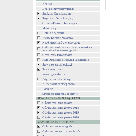
Kontakt
Dni i godziny pracy urzędu
Struktura Organizacyjna
Regulamin Organizacyjny
Ochrona Danych Osobowych
Monitoring
Druki do pobrania
Efekty Kontroli Starostwa
Nabór urzędników w Starostwie
Ogłoszenie naboru na wolne stanowiska w
jednostkach organizacyjnych
Organizacje Pozarządowe
Rada Działalności Pożytku Publicznego
Stowarzyszenia i związki
Prawo miejscowe
Rejestry, ewidencje
Petycje, wnioski i skargi
Nieodpłatna pomoc prawna
Lobbing
Stypendia i nagrody sportowe
OŚWIADCZENIA MAJĄTKOWE
Oświadczenia majątkowe
Oświadczenia majątkowe 2018
Oświadczenia majątkowe 2019
Oświadczenia majątkowe 2020
ZAMÓWIENIA PUBLICZNE
Ogłoszenia o przetargach
Ogłoszenie o przyjmowaniu ofert