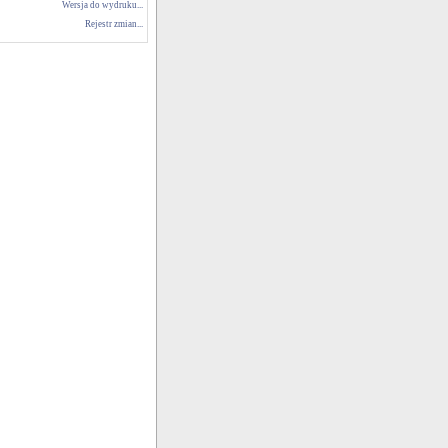
Wersja do wydruku...
Rejestr zmian...