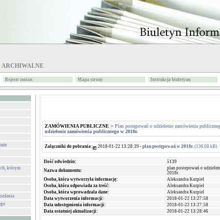
I ARCHIWALNE
Rejestr zmian
Mapa strony
Instrukcja biuletynu
ZAMÓWIENIA PUBLICZNE
>
Plan postępowań o udzielenie zamówienia publiczne
udzielenie zamówienia publicznego w 2018r.
raże
Załączniki do pobrania:
2018-01-22 13:28:39 -
plan postępowań w 2018r.
(136.08 kB)
Ilość odwiedzin:
5139
plan postepowań o udziele
ch, którym
Nazwa dokumentu:
2018r.
Osoba, która wytworzyła informację:
Aleksandra Kurpiel
Osoba, która odpowiada za treść:
Aleksandra Kurpiel
Osoba, która wprowadzała dane:
Aleksandra Kurpiel
wozdania
Data wytworzenia informacji:
2018-01-22 13:27:58
ego
Data udostępnienia informacji:
2018-01-22 13:27:58
Data ostatniej aktualizacji:
2018-01-22 13:28:46