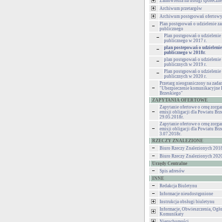
Zamówienia na usługi społeczne
Archiwum przetargów
Archiwum postępowań ofertow
Plan postępowań o udzielenie z
publicznego
Plan postępowań o udzieleni
publicznego w 2017 r.
plan postepowań o udzieleni
publicznego w 2018r.
plan postępowań o udzieleni
publicznych w 2019 r.
Plan postępowań o udzieleni
publicznych w 2020 r.
Przetarg nieograniczony na zadan
"Ubezpieczenie komunikacyjne 
Brzeskiego"
ZAPYTANIA OFERTOWE
Zapytanie ofertowe o cenę zorg
emisji obligacji dla Powiatu Brz
29.05.2018r.
Zapytanie ofertowe o cenę zorg
emisji obligacji dla Powiatu Brz
3.07.2018r.
RZECZY ZNALEZIONE
Biuro Rzeczy Znalezionych 201
Biuro Rzeczy Znalezionych 202
Urzędy Centralne
Spis adresów
INNE
Redakcja Biuletynu
Informacje nieudostępnione
Instrukcja obsługi biuletynu
Informacje, Obwieszczenia, Ogło
Komunikaty
Nieruchomości