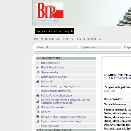
Wersja dla niedowidzących
WERSJE NIEAKTUALNE I ARCHIWALNE
Statystyki
Rejestr zmian
Mapa 
POWIAT BRZESKI
Dane o powiecie
Herb i Flaga Powiatu
Organa Władzy
STAROSTWO PO
Kierownictwo Powiatu
DLA KANDYDATÓ
Jednostki
Powiatowe służby, inspekcje i straże
Załączniki do pobrani
(5.88 kB)
Statut Powiatu Brzeskiego
Budżet Powiatu Brzeskiego
Ilość odwiedzin:
Wykaz osób fizycznych i prawnych, którym
udzielono pomocy publicznej
Nazwa dokumentu:
Ochrona Środowiska
Podmiot udostępniając
Wybory
Osoba, która wytworzy
Programy, plany, strategie, sprawozdania
Osoba, która odpowiada
Osoba, która wprowad
Raport o stanie Powiatu Brzeskiego
Data wytworzenia info
Mienie powiatu
Data udostępnienia inf
STAROSTWO POWIATOWE