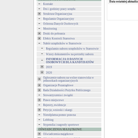
Data ostatniej aktualiz
Kontakt
Dni i godziny pracy urzędu
Struktura Organizacyjna
Regulamin Organizacyjny
Ochrona Danych Osobowych
Monitoring
Druki do pobrania
Efekty Kontroli Starostwa
Nabór urzędników w Starostwie
Regulamin naboru urzędników w Starostwie
Wzory dokumentów na potrzeby naboru
INFORMACJA O DANYCH
OSOBOWYCH DLA KANDYDATÓW
2019
2020
Ogłoszenie naboru na wolne stanowiska w
jednostkach organizacyjnych
Organizacje Pozarządowe
Rada Działalności Pożytku Publicznego
Stowarzyszenia i związki
Prawo miejscowe
Rejestry, ewidencje
Petycje, wnioski i skargi
Nieodpłatna pomoc prawna
Lobbing
Stypendia i nagrody sportowe
OŚWIADCZENIA MAJĄTKOWE
Oświadczenia majątkowe