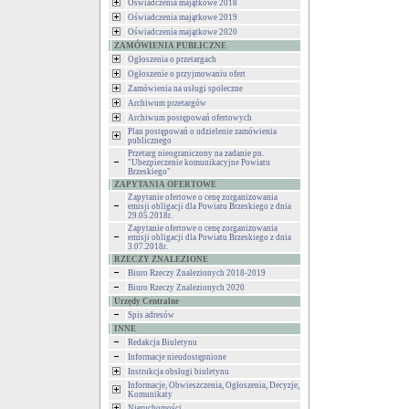
Oświadczenia majątkowe 2018
Oświadczenia majątkowe 2019
Oświadczenia majątkowe 2020
ZAMÓWIENIA PUBLICZNE
Ogłoszenia o przetargach
Ogłoszenie o przyjmowaniu ofert
Zamówienia na usługi społeczne
Archiwum przetargów
Archiwum postępowań ofertowych
Plan postępowań o udzielenie zamówienia
publicznego
Przetarg nieograniczony na zadanie pn.
"Ubezpieczenie komunikacyjne Powiatu
Brzeskiego"
ZAPYTANIA OFERTOWE
Zapytanie ofertowe o cenę zorganizowania
emisji obligacji dla Powiatu Brzeskiego z dnia
29.05.2018r.
Zapytanie ofertowe o cenę zorganizowania
emisji obligacji dla Powiatu Brzeskiego z dnia
3.07.2018r.
RZECZY ZNALEZIONE
Biuro Rzeczy Znalezionych 2018-2019
Biuro Rzeczy Znalezionych 2020
Urzędy Centralne
Spis adresów
INNE
Redakcja Biuletynu
Informacje nieudostępnione
Instrukcja obsługi biuletynu
Informacje, Obwieszczenia, Ogłoszenia, Decyzje,
Komunikaty
Nieruchomości