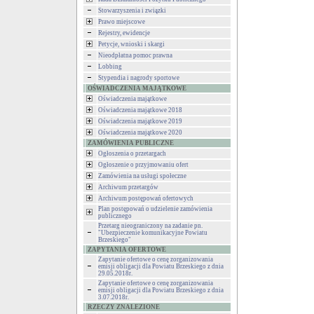
Stowarzyszenia i związki
Prawo miejscowe
Rejestry, ewidencje
Petycje, wnioski i skargi
Nieodpłatna pomoc prawna
Lobbing
Stypendia i nagrody sportowe
OŚWIADCZENIA MAJĄTKOWE
Oświadczenia majątkowe
Oświadczenia majątkowe 2018
Oświadczenia majątkowe 2019
Oświadczenia majątkowe 2020
ZAMÓWIENIA PUBLICZNE
Ogłoszenia o przetargach
Ogłoszenie o przyjmowaniu ofert
Zamówienia na usługi społeczne
Archiwum przetargów
Archiwum postępowań ofertowych
Plan postępowań o udzielenie zamówienia
publicznego
Przetarg nieograniczony na zadanie pn.
"Ubezpieczenie komunikacyjne Powiatu
Brzeskiego"
ZAPYTANIA OFERTOWE
Zapytanie ofertowe o cenę zorganizowania
emisji obligacji dla Powiatu Brzeskiego z dnia
29.05.2018r.
Zapytanie ofertowe o cenę zorganizowania
emisji obligacji dla Powiatu Brzeskiego z dnia
3.07.2018r.
RZECZY ZNALEZIONE