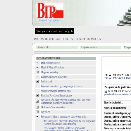
Wersja dla niedowidzących
WERSJE NIEAKTUALNE I ARCHIWALNE
Statystyki
Rejestr zmian
Mapa 
POWIAT BRZESKI
Dane o powiecie
Herb i Flaga Powiatu
Organa Władzy
POWIAT BRZESKI
Kierownictwo Powiatu
POWIATOWEJ INF
Jednostki
Powiatowe służby, inspekcje i straże
Załączniki do pobrani
2018-01-09 14:57:3
Statut Powiatu Brzeskiego
przebudową mostu ora
Budżet Powiatu Brzeskiego
Wykaz osób fizycznych i prawnych, którym
Ilość odwiedzin:
udzielono pomocy publicznej
Ochrona Środowiska
Nazwa dokumentu:
Wybory
Podmiot udostępniając
Programy, plany, strategie, sprawozdania
Osoba, która wytworzy
Osoba, która odpowiada
dot. projektu "Brzeski Program Wspomagania
Rozwoju Szkół i Przedszkoli"
Osoba, która wprowad
Powiatowa Strategia Rozwiązywania
Data wytworzenia info