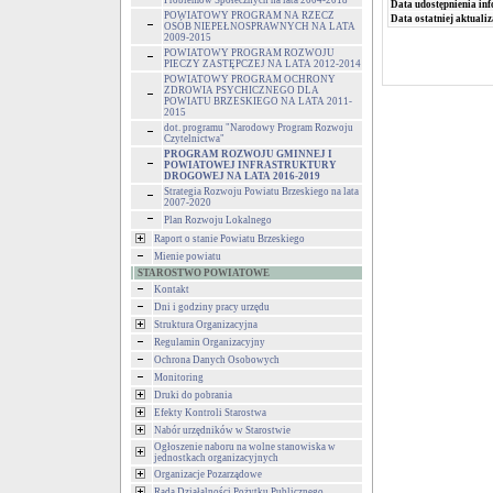
Problemów Społecznych na lata 2004-2018
Data udostępnienia inf
POWIATOWY PROGRAM NA RZECZ
Data ostatniej aktualiz
OSÓB NIEPEŁNOSPRAWNYCH NA LATA
2009-2015
POWIATOWY PROGRAM ROZWOJU
PIECZY ZASTĘPCZEJ NA LATA 2012-2014
POWIATOWY PROGRAM OCHRONY
ZDROWIA PSYCHICZNEGO DLA
POWIATU BRZESKIEGO NA LATA 2011-
2015
dot. programu "Narodowy Program Rozwoju
Czytelnictwa"
PROGRAM ROZWOJU GMINNEJ I
POWIATOWEJ INFRASTRUKTURY
DROGOWEJ NA LATA 2016-2019
Strategia Rozwoju Powiatu Brzeskiego na lata
2007-2020
Plan Rozwoju Lokalnego
Raport o stanie Powiatu Brzeskiego
Mienie powiatu
STAROSTWO POWIATOWE
Kontakt
Dni i godziny pracy urzędu
Struktura Organizacyjna
Regulamin Organizacyjny
Ochrona Danych Osobowych
Monitoring
Druki do pobrania
Efekty Kontroli Starostwa
Nabór urzędników w Starostwie
Ogłoszenie naboru na wolne stanowiska w
jednostkach organizacyjnych
Organizacje Pozarządowe
Rada Działalności Pożytku Publicznego