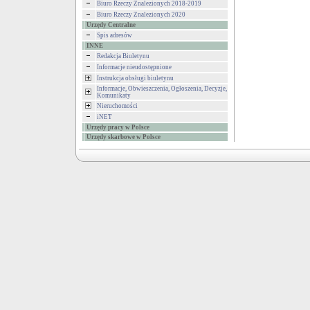
Biuro Rzeczy Znalezionych 2018-2019
Biuro Rzeczy Znalezionych 2020
Urzędy Centralne
Spis adresów
INNE
Redakcja Biuletynu
Informacje nieudostępnione
Instrukcja obsługi biuletynu
Informacje, Obwieszczenia, Ogłoszenia, Decyzje,
Komunikaty
Nieruchomości
iNET
Urzędy pracy w Polsce
Urzędy skarbowe w Polsce