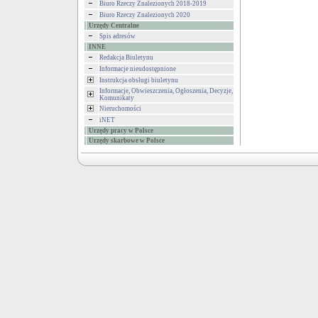
Biuro Rzeczy Znalezionych 2018-2019
Biuro Rzeczy Znalezionych 2020
Urzędy Centralne
Spis adresów
INNE
Redakcja Biuletynu
Informacje nieudostępnione
Instrukcja obsługi biuletynu
Informacje, Obwieszczenia, Ogłoszenia, Decyzje,
Komunikaty
Nieruchomości
iNET
Urzędy pracy w Polsce
Urzędy skarbowe w Polsce