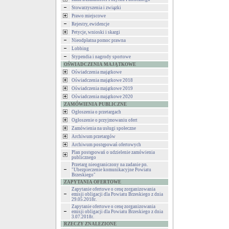
Stowarzyszenia i związki
Prawo miejscowe
Rejestry, ewidencje
Petycje, wnioski i skargi
Nieodpłatna pomoc prawna
Lobbing
Stypendia i nagrody sportowe
OŚWIADCZENIA MAJĄTKOWE
Oświadczenia majątkowe
Oświadczenia majątkowe 2018
Oświadczenia majątkowe 2019
Oświadczenia majątkowe 2020
ZAMÓWIENIA PUBLICZNE
Ogłoszenia o przetargach
Ogłoszenie o przyjmowaniu ofert
Zamówienia na usługi społeczne
Archiwum przetargów
Archiwum postępowań ofertowych
Plan postępowań o udzielenie zamówienia
publicznego
Przetarg nieograniczony na zadanie pn.
"Ubezpieczenie komunikacyjne Powiatu
Brzeskiego"
ZAPYTANIA OFERTOWE
Zapytanie ofertowe o cenę zorganizowania
emisji obligacji dla Powiatu Brzeskiego z dnia
29.05.2018r.
Zapytanie ofertowe o cenę zorganizowania
emisji obligacji dla Powiatu Brzeskiego z dnia
3.07.2018r.
RZECZY ZNALEZIONE