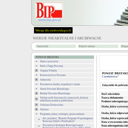
Wersja dla niedowidzących
WERSJE NIEAKTUALNE I ARCHIWALNE
Statystyki
Rejestr zmian
Mapa 
POWIAT BRZESKI
Dane o powiecie
Herb i Flaga Powiatu
Organa Władzy
POWIAT BRZESKI
Kierownictwo Powiatu
Czytelnictwa"
Jednostki
Powiatowe służby, inspekcje i straże
Załączniki do pobrani
Statut Powiatu Brzeskiego
Budżet Powiatu Brzeskiego
Ilość odwiedzin:
Nazwa dokumentu:
Wykaz osób fizycznych i prawnych, którym
udzielono pomocy publicznej
Podmiot udostępniając
Ochrona Środowiska
Osoba, która wytworzy
Wybory
Osoba, która odpowiada
Programy, plany, strategie, sprawozdania
Osoba, która wprowad
dot. projektu "Brzeski Program Wspomagania
Rozwoju Szkół i Przedszkoli"
Data wytworzenia info
Powiatowa Strategia Rozwiązywania
Data udostępnienia inf