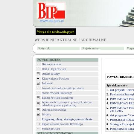
Wersja dla niedowidzących
WERSJE NIEAKTUALNE I ARCHIWALNE
Statystyki
Rejestr zmian
Mapa 
POWIAT BRZESKI
Dane o powiecie
Herb i Flaga Powiatu
Organa Władzy
POWIAT BRZESKI
Kierownictwo Powiatu
Jednostki
Spis dokumentów:
Powiatowe służby, inspekcje i straże
1.
dot. projektu "Brz
Statut Powiatu Brzeskiego
2.
Powiatowa Strateg
Budżet Powiatu Brzeskiego
3.
POWIATOWY PRO
Wykaz osób fizycznych i prawnych, którym
4.
POWIATOWY PRO
udzielono pomocy publicznej
5.
POWIATOWY PRO
Ochrona Środowiska
2011-2015
Wybory
6.
dot. programu "Na
Programy, plany, strategie, sprawozdania
7.
PROGRAM ROZWO
Raport o stanie Powiatu Brzeskiego
8.
Strategia Rozwoju 
Mienie powiatu
9.
Plan Rozwoju Loka
STAROSTWO POWIATOWE