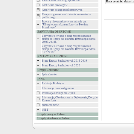
Zamówienia na usługi społeczne
Data ostatniej aktualiz
Archiwum przetargów
Archiwum postępowań ofertowych
Plan postępowań o udzielenie zamówienia
publicznego
Przetarg nieograniczony na zadanie pn.
"Ubezpieczenie komunikacyjne Powiatu
Brzeskiego"
ZAPYTANIA OFERTOWE
Zapytanie ofertowe o cenę zorganizowania
emisji obligacji dla Powiatu Brzeskiego z dnia
29.05.2018r.
Zapytanie ofertowe o cenę zorganizowania
emisji obligacji dla Powiatu Brzeskiego z dnia
3.07.2018r.
RZECZY ZNALEZIONE
Biuro Rzeczy Znalezionych 2018-2019
Biuro Rzeczy Znalezionych 2020
Urzędy Centralne
Spis adresów
INNE
Redakcja Biuletynu
Informacje nieudostępnione
Instrukcja obsługi biuletynu
Informacje, Obwieszczenia, Ogłoszenia, Decyzje,
Komunikaty
Nieruchomości
iNET
Urzędy pracy w Polsce
Urzędy skarbowe w Polsce