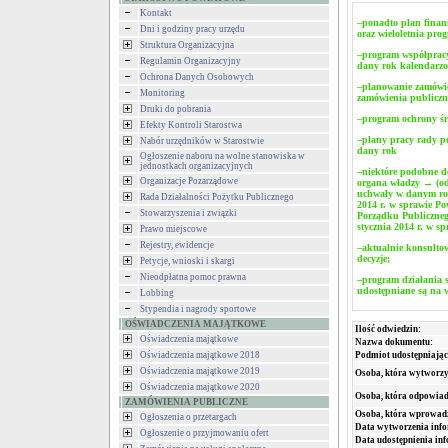
Kontakt
–ponadto plan finan
Dni i godziny pracy urzędu
oraz wieloletnia pro
Struktura Organizacyjna
–program współpracy
Regulamin Organizacyjny
dany rok kalendar
Ochrona Danych Osobowych
–
planowanie zamówie
Monitoring
zamówienia publiczn
Druki do pobrania
–
program ochrony śr
Efekty Kontroli Starostwa
–plany pracy rady p
Nabór urzędników w Starostwie
dany rok
Ogłoszenie naboru na wolne stanowiska w
jednostkach organizacyjnych
–
niektóre podobne d
Organizacje Pozarządowe
organa władzy → (od
uchwały w danym rok
Rada Działalności Pożytku Publicznego
2014 r. w sprawie P
Stowarzyszenia i związki
Porządku Publiczneg
stycznia 2014 r. w s
Prawo miejscowe
Rejestry, ewidencje
–aktualnie konsulto
decyzje;
Petycje, wnioski i skargi
Nieodpłatna pomoc prawna
–
program działania s
udostępniane są na w
Lobbing
Stypendia i nagrody sportowe
OŚWIADCZENIA MAJĄTKOWE
Ilość odwiedzin:
Oświadczenia majątkowe
Nazwa dokumentu:
Oświadczenia majątkowe 2018
Podmiot udostępniając
Oświadczenia majątkowe 2019
Osoba, która wytworzy
Oświadczenia majątkowe 2020
Osoba, która odpowiada
ZAMÓWIENIA PUBLICZNE
Osoba, która wprowad
Ogłoszenia o przetargach
Data wytworzenia info
Ogłoszenie o przyjmowaniu ofert
Data udostępnienia inf