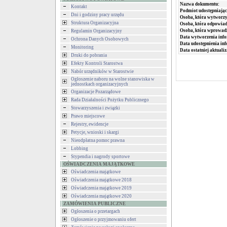
Nazwa dokumentu:
Kontakt
Podmiot udostępniając
Dni i godziny pracy urzędu
Osoba, która wytworzy
Struktura Organizacyjna
Osoba, która odpowiada
Osoba, która wprowad
Regulamin Organizacyjny
Data wytworzenia info
Ochrona Danych Osobowych
Data udostępnienia inf
Monitoring
Data ostatniej aktualiz
Druki do pobrania
Efekty Kontroli Starostwa
Nabór urzędników w Starostwie
Ogłoszenie naboru na wolne stanowiska w
jednostkach organizacyjnych
Organizacje Pozarządowe
Rada Działalności Pożytku Publicznego
Stowarzyszenia i związki
Prawo miejscowe
Rejestry, ewidencje
Petycje, wnioski i skargi
Nieodpłatna pomoc prawna
Lobbing
Stypendia i nagrody sportowe
OŚWIADCZENIA MAJĄTKOWE
Oświadczenia majątkowe
Oświadczenia majątkowe 2018
Oświadczenia majątkowe 2019
Oświadczenia majątkowe 2020
ZAMÓWIENIA PUBLICZNE
Ogłoszenia o przetargach
Ogłoszenie o przyjmowaniu ofert