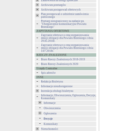
Zamówienia na usługi społeczne
Archiwum przetargów
Archiwum postępowań ofertowych
Plan postępowań o udzielenie zamówienia
publicznego
Przetarg nieograniczony na zadanie pn.
"Ubezpieczenie komunikacyjne Powiatu
Brzeskiego"
ZAPYTANIA OFERTOWE
Zapytanie ofertowe o cenę zorganizowania
emisji obligacji dla Powiatu Brzeskiego z dnia
29.05.2018r.
Zapytanie ofertowe o cenę zorganizowania
emisji obligacji dla Powiatu Brzeskiego z dnia
3.07.2018r.
RZECZY ZNALEZIONE
Biuro Rzeczy Znalezionych 2018-2019
Biuro Rzeczy Znalezionych 2020
Urzędy Centralne
Spis adresów
INNE
Redakcja Biuletynu
Informacje nieudostępnione
Instrukcja obsługi biuletynu
Informacje, Obwieszczenia, Ogłoszenia, Decyzje,
Komunikaty
Informacje
Obwieszczenia
Ogłoszenia
Decyzje
Komunikaty
Nieruchomości