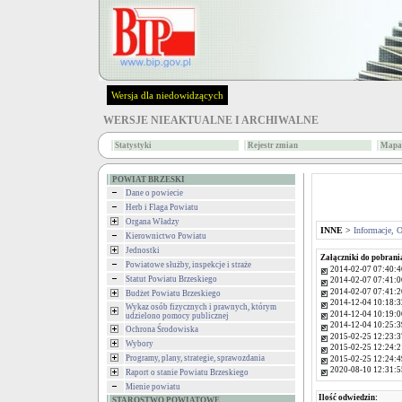
Wersja dla niedowidzących
WERSJE NIEAKTUALNE I ARCHIWALNE
Statystyki
Rejestr zmian
Mapa 
POWIAT BRZESKI
Dane o powiecie
Herb i Flaga Powiatu
Organa Władzy
INNE
>
Informacje, 
Kierownictwo Powiatu
Jednostki
Załączniki do pobrani
Powiatowe służby, inspekcje i straże
2014-02-07 07:40:4
Statut Powiatu Brzeskiego
2014-02-07 07:41:0
2014-02-07 07:41:2
Budżet Powiatu Brzeskiego
2014-12-04 10:18:3
Wykaz osób fizycznych i prawnych, którym
2014-12-04 10:19:0
udzielono pomocy publicznej
2014-12-04 10:25:3
Ochrona Środowiska
2015-02-25 12:23:3
Wybory
2015-02-25 12:24:2
Programy, plany, strategie, sprawozdania
2015-02-25 12:24:4
2020-08-10 12:31:5
Raport o stanie Powiatu Brzeskiego
Mienie powiatu
Ilość odwiedzin:
STAROSTWO POWIATOWE