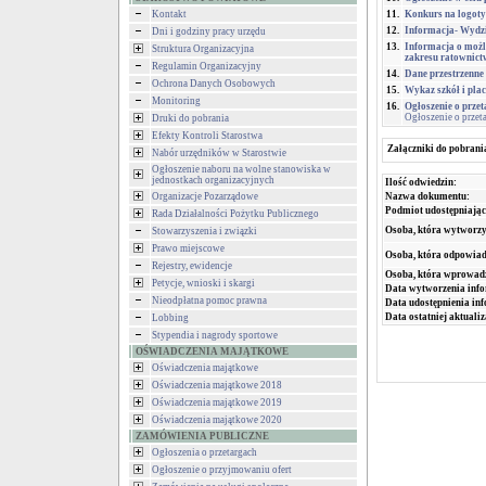
Kontakt
11.
Konkurs na logoty
12.
Informacja- Wydzi
Dni i godziny pracy urzędu
13.
Informacja o możli
Struktura Organizacyjna
zakresu ratownic
Regulamin Organizacyjny
14.
Dane przestrzenne
Ochrona Danych Osobowych
15.
Wykaz szkół i pla
Monitoring
16.
Ogłoszenie o prze
Ogłoszenie o przet
Druki do pobrania
Efekty Kontroli Starostwa
Załączniki do pobrani
Nabór urzędników w Starostwie
Ogłoszenie naboru na wolne stanowiska w
jednostkach organizacyjnych
Ilość odwiedzin:
Nazwa dokumentu:
Organizacje Pozarządowe
Podmiot udostępniając
Rada Działalności Pożytku Publicznego
Osoba, która wytworzy
Stowarzyszenia i związki
Prawo miejscowe
Osoba, która odpowiada
Rejestry, ewidencje
Osoba, która wprowad
Petycje, wnioski i skargi
Data wytworzenia info
Nieodpłatna pomoc prawna
Data udostępnienia inf
Data ostatniej aktualiz
Lobbing
Stypendia i nagrody sportowe
OŚWIADCZENIA MAJĄTKOWE
Oświadczenia majątkowe
Oświadczenia majątkowe 2018
Oświadczenia majątkowe 2019
Oświadczenia majątkowe 2020
ZAMÓWIENIA PUBLICZNE
Ogłoszenia o przetargach
Ogłoszenie o przyjmowaniu ofert