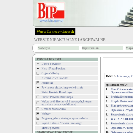
Wersja dla niedowidzących
WERSJE NIEAKTUALNE I ARCHIWALNE
Statystyki
Rejestr zmian
Mapa 
POWIAT BRZESKI
Dane o powiecie
Herb i Flaga Powiatu
Organa Władzy
INNE
>
Informacje, 
Kierownictwo Powiatu
Jednostki
Spis dokumentów:
Powiatowe służby, inspekcje i straże
1.
Plan Zrównoważone
Statut Powiatu Brzeskiego
Opracowanie Głó
2.
Projekt Dokumentu
Budżet Powiatu Brzeskiego
3.
Projekt Dokumentu
Wykaz osób fizycznych i prawnych, którym
udzielono pomocy publicznej
4.
Plan zrównoważon
Ochrona Środowiska
5.
Ogłoszenia - Wyd
Wybory
6.
Zestawienie zdaw
Programy, plany, strategie, sprawozdania
7.
WYDZIAŁ OCH
Raport o stanie Powiatu Brzeskiego
8.
Zestawienie zdawa
Mienie powiatu
9.
Ogłoszenie w celu 
STAROSTWO POWIATOWE
10.
Ogłoszenie w celu