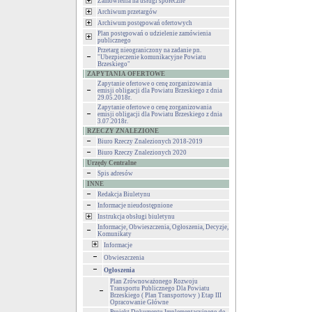
Zamówienia na usługi społeczne
Archiwum przetargów
Archiwum postępowań ofertowych
Plan postępowań o udzielenie zamówienia
publicznego
Przetarg nieograniczony na zadanie pn.
"Ubezpieczenie komunikacyjne Powiatu
Brzeskiego"
ZAPYTANIA OFERTOWE
Zapytanie ofertowe o cenę zorganizowania
emisji obligacji dla Powiatu Brzeskiego z dnia
29.05.2018r.
Zapytanie ofertowe o cenę zorganizowania
emisji obligacji dla Powiatu Brzeskiego z dnia
3.07.2018r.
RZECZY ZNALEZIONE
Biuro Rzeczy Znalezionych 2018-2019
Biuro Rzeczy Znalezionych 2020
Urzędy Centralne
Spis adresów
INNE
Redakcja Biuletynu
Informacje nieudostępnione
Instrukcja obsługi biuletynu
Informacje, Obwieszczenia, Ogłoszenia, Decyzje,
Komunikaty
Informacje
Obwieszczenia
Ogłoszenia
Plan Zrównoważonego Rozwoju
Transportu Publicznego Dla Powiatu
Brzeskiego ( Plan Transportowy ) Etap III
Opracowanie Główne