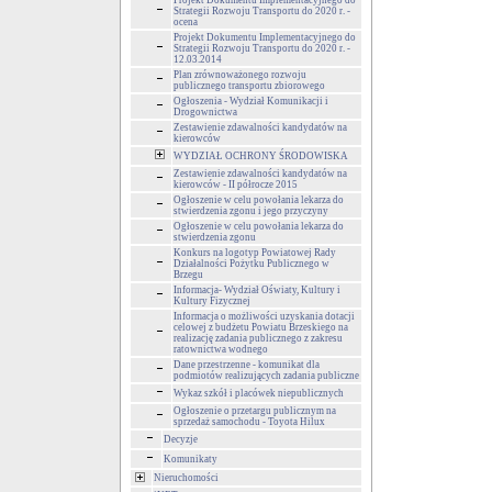
Projekt Dokumentu Implementacyjnego do
Strategii Rozwoju Transportu do 2020 r. -
ocena
Projekt Dokumentu Implementacyjnego do
Strategii Rozwoju Transportu do 2020 r. -
12.03.2014
Plan zrównoważonego rozwoju
publicznego transportu zbiorowego
Ogłoszenia - Wydział Komunikacji i
Drogownictwa
Zestawienie zdawalności kandydatów na
kierowców
WYDZIAŁ OCHRONY ŚRODOWISKA
Zestawienie zdawalności kandydatów na
kierowców - II półrocze 2015
Ogłoszenie w celu powołania lekarza do
stwierdzenia zgonu i jego przyczyny
Ogłoszenie w celu powołania lekarza do
stwierdzenia zgonu
Konkurs na logotyp Powiatowej Rady
Działalności Pożytku Publicznego w
Brzegu
Informacja- Wydział Oświaty, Kultury i
Kultury Fizycznej
Informacja o możliwości uzyskania dotacji
celowej z budżetu Powiatu Brzeskiego na
realizację zadania publicznego z zakresu
ratownictwa wodnego
Dane przestrzenne - komunikat dla
podmiotów realizujących zadania publiczne
Wykaz szkół i placówek niepublicznych
Ogłoszenie o przetargu publicznym na
sprzedaż samochodu - Toyota Hilux
Decyzje
Komunikaty
Nieruchomości