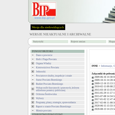
Wersja dla niedowidzących
WERSJE NIEAKTUALNE I ARCHIWALNE
Statystyki
Rejestr zmian
Mapa 
POWIAT BRZESKI
Dane o powiecie
Herb i Flaga Powiatu
Organa Władzy
INNE
>
Informacje, 
Kierownictwo Powiatu
Jednostki
Załączniki do pobrani
Powiatowe służby, inspekcje i straże
2009-06-16 14:30:0
Statut Powiatu Brzeskiego
2009-10-15 14:28:4
2009-12-16 13:13:1
Budżet Powiatu Brzeskiego
2010-02-15 09:08:2
Wykaz osób fizycznych i prawnych, którym
2015-03-18 13:31:0
udzielono pomocy publicznej
2015-05-29 11:57:1
Ochrona Środowiska
2015-07-08 14:34:5
Wybory
2017-01-02 12:47:4
Programy, plany, strategie, sprawozdania
2017-02-06 11:08:5
2020-06-15 13:33:1
Raport o stanie Powiatu Brzeskiego
2020-08-13 14:23:5
Mienie powiatu
STAROSTWO POWIATOWE