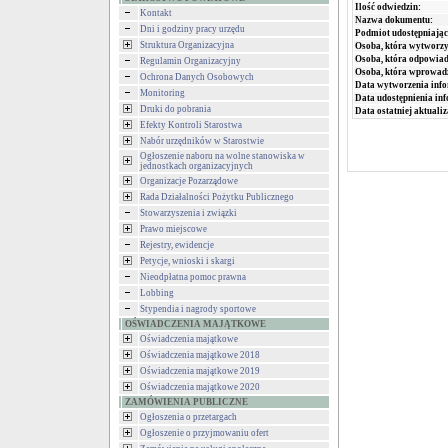
Ilość odwiedzin:
Kontakt
Nazwa dokumentu:
Dni i godziny pracy urzędu
Podmiot udostępniając
Struktura Organizacyjna
Osoba, która wytworzy
Osoba, która odpowiada
Regulamin Organizacyjny
Osoba, która wprowad
Ochrona Danych Osobowych
Data wytworzenia info
Monitoring
Data udostępnienia inf
Druki do pobrania
Data ostatniej aktualiz
Efekty Kontroli Starostwa
Nabór urzędników w Starostwie
Ogłoszenie naboru na wolne stanowiska w
jednostkach organizacyjnych
Organizacje Pozarządowe
Rada Działalności Pożytku Publicznego
Stowarzyszenia i związki
Prawo miejscowe
Rejestry, ewidencje
Petycje, wnioski i skargi
Nieodpłatna pomoc prawna
Lobbing
Stypendia i nagrody sportowe
OŚWIADCZENIA MAJĄTKOWE
Oświadczenia majątkowe
Oświadczenia majątkowe 2018
Oświadczenia majątkowe 2019
Oświadczenia majątkowe 2020
ZAMÓWIENIA PUBLICZNE
Ogłoszenia o przetargach
Ogłoszenie o przyjmowaniu ofert