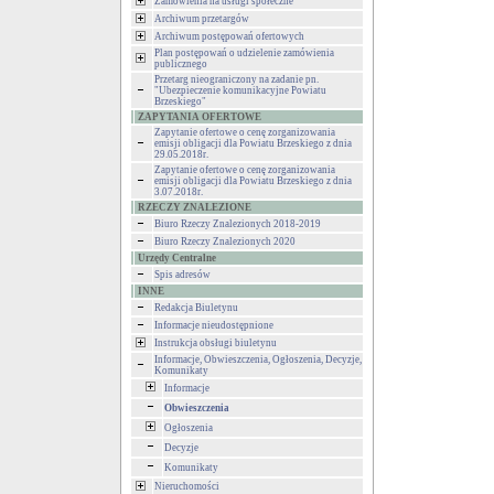
Zamówienia na usługi społeczne
Archiwum przetargów
Archiwum postępowań ofertowych
Plan postępowań o udzielenie zamówienia
publicznego
Przetarg nieograniczony na zadanie pn.
"Ubezpieczenie komunikacyjne Powiatu
Brzeskiego"
ZAPYTANIA OFERTOWE
Zapytanie ofertowe o cenę zorganizowania
emisji obligacji dla Powiatu Brzeskiego z dnia
29.05.2018r.
Zapytanie ofertowe o cenę zorganizowania
emisji obligacji dla Powiatu Brzeskiego z dnia
3.07.2018r.
RZECZY ZNALEZIONE
Biuro Rzeczy Znalezionych 2018-2019
Biuro Rzeczy Znalezionych 2020
Urzędy Centralne
Spis adresów
INNE
Redakcja Biuletynu
Informacje nieudostępnione
Instrukcja obsługi biuletynu
Informacje, Obwieszczenia, Ogłoszenia, Decyzje,
Komunikaty
Informacje
Obwieszczenia
Ogłoszenia
Decyzje
Komunikaty
Nieruchomości