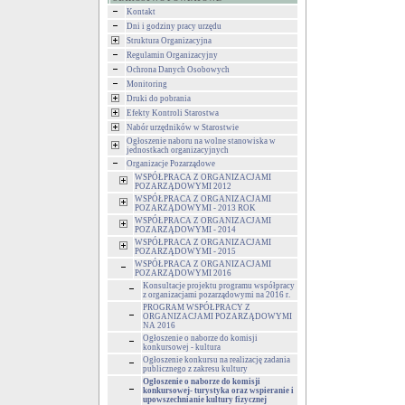
Kontakt
Dni i godziny pracy urzędu
Struktura Organizacyjna
Regulamin Organizacyjny
Ochrona Danych Osobowych
Monitoring
Druki do pobrania
Efekty Kontroli Starostwa
Nabór urzędników w Starostwie
Ogłoszenie naboru na wolne stanowiska w
jednostkach organizacyjnych
Organizacje Pozarządowe
WSPÓŁPRACA Z ORGANIZACJAMI
POZARZĄDOWYMI 2012
WSPÓŁPRACA Z ORGANIZACJAMI
POZARZĄDOWYMI - 2013 ROK
WSPÓŁPRACA Z ORGANIZACJAMI
POZARZĄDOWYMI - 2014
WSPÓŁPRACA Z ORGANIZACJAMI
POZARZĄDOWYMI - 2015
WSPÓŁPRACA Z ORGANIZACJAMI
POZARZĄDOWYMI 2016
Konsultacje projektu programu współpracy
z organizacjami pozarządowymi na 2016 r.
PROGRAM WSPÓŁPRACY Z
ORGANIZACJAMI POZARZĄDOWYMI
NA 2016
Ogłoszenie o naborze do komisji
konkursowej - kultura
Ogłoszenie konkursu na realizację zadania
publicznego z zakresu kultury
Ogłoszenie o naborze do komisji
konkursowej- turystyka oraz wspieranie i
upowszechnianie kultury fizycznej