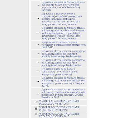
Ogłoszenie konkursu na realizację zadania
publicznego z zakresu turystyki oraz
wspierania i upowszechniania kultury
fizycznej
Ogłoszenie o naborze do komisji
konkursowej- działalność na rzecz osób
niepełnosprawnych, profilaktyka
nowotworowa lub ratownictwo - jako
formy promocji i ochrony zdrowia
Ogłoszenie konkursu na realizację zadania
publicznego z zakresu działalności na rzecz
osób niepełnosprawnych, profilaktyki
nowotworowej lub ratownictwa - jako
formy promocji i ochrony zdrowia
Sprawozdanie z realizacji Programu
współpracy z organizacjami pozarządowymi
za rok 2015
Ogłoszenie oferty organizacji pozarządowej
na realizację zadania publicznego z
pominięciem otwartego konkursu ofert
Ogłoszenie oferty organizacji pozarządowej
na realizację zadania publicznego z
pominięciem otwartego konkursu ofert
Ogłoszenie o naborze do komisji
konkursowej – prowadzenie punktu
nieodpłatnej pomocy prawnej
Ogłoszenie konkursu na realizację zadania
publicznego z zakresu prowadzenia punktu
nieodpłatnej pomocy prawnej w Brzegu w
2017 r.
Ogłoszenie konkursu na realizację zadania
publicznego z zakresu prowadzenia punktu
nieodpłatnej pomocy prawnej w Lewinie
Brzeskim w 2017 r.
WSPÓŁPRACA Z ORGANIZACJAMI
POZARZĄDOWYMI – 2017
WSPÓŁPRACA Z ORGANIZACJAMI
POZARZĄDOWYMI-2018
WSPÓŁPRACA Z ORGANIZACJAMI
POZARZĄDOWYMI – 2019