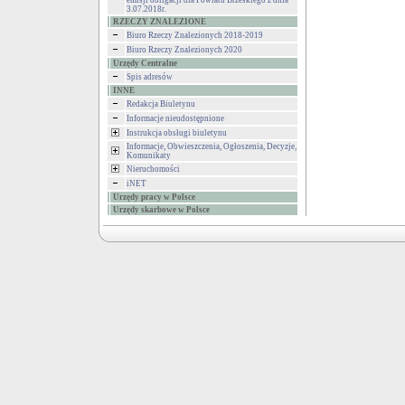
emisji obligacji dla Powiatu Brzeskiego z dnia
3.07.2018r.
RZECZY ZNALEZIONE
Biuro Rzeczy Znalezionych 2018-2019
Biuro Rzeczy Znalezionych 2020
Urzędy Centralne
Spis adresów
INNE
Redakcja Biuletynu
Informacje nieudostępnione
Instrukcja obsługi biuletynu
Informacje, Obwieszczenia, Ogłoszenia, Decyzje,
Komunikaty
Nieruchomości
iNET
Urzędy pracy w Polsce
Urzędy skarbowe w Polsce