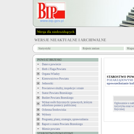
Wersja dla niedowidzących
WERSJE NIEAKTUALNE I ARCHIWALNE
Statystyki
Rejestr zmian
Mapa 
POWIAT BRZESKI
Dane o powiecie
Herb i Flaga Powiatu
Organa Władzy
STAROSTWO PO
Kierownictwo Powiatu
POZARZĄDOWYMI 
upowszechnianie kult
Jednostki
Powiatowe służby, inspekcje i straże
Statut Powiatu Brzeskiego
Budżet Powiatu Brzeskiego
Wykaz osób fizycznych i prawnych, którym
Ogłoszenie o na
udzielono pomocy publicznej
turystyka oraz w
fizycznej
Ochrona Środowiska
Wybory
Programy, plany, strategie, sprawozdania
Raport o stanie Powiatu Brzeskiego
Mienie powiatu
STAROSTWO POWIATOWE