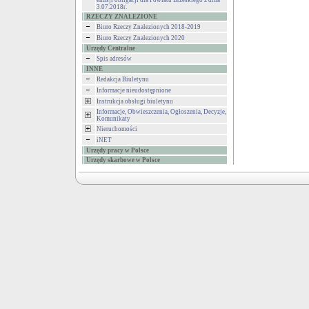
emisji obligacji dla Powiatu Brzeskiego z dnia
3.07.2018r.
RZECZY ZNALEZIONE
Biuro Rzeczy Znalezionych 2018-2019
Biuro Rzeczy Znalezionych 2020
Urzędy Centralne
Spis adresów
INNE
Redakcja Biuletynu
Informacje nieudostępnione
Instrukcja obsługi biuletynu
Informacje, Obwieszczenia, Ogłoszenia, Decyzje,
Komunikaty
Nieruchomości
iNET
Urzędy pracy w Polsce
Urzędy skarbowe w Polsce