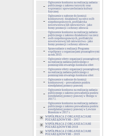
Ogłoszenie konkursu na realizację zadania
publicznego z zakresu turystyki oraz
wspierania i upowszechniania kultury
fizycznej
Ogłoszenie o naborze do komisji
konkursowej- działalność na rzecz osób
niepełnosprawnych, profilaktyka
nowotworowa lub ratownictwo - jako
formy promocji i ochrony zdrowia
Ogłoszenie konkursu na realizację zadania
publicznego z zakresu działalności na rzecz
osób niepełnosprawnych, profilaktyki
nowotworowej lub ratownictwa - jako
formy promocji i ochrony zdrowia
Sprawozdanie z realizacji Programu
współpracy z organizacjami pozarządowymi
za rok 2015
Ogłoszenie oferty organizacji pozarządowej
na realizację zadania publicznego z
pominięciem otwartego konkursu ofert
Ogłoszenie oferty organizacji pozarządowej
na realizację zadania publicznego z
pominięciem otwartego konkursu ofert
Ogłoszenie o naborze do komisji
konkursowej – prowadzenie punktu
nieodpłatnej pomocy prawnej
Ogłoszenie konkursu na realizację zadania
publicznego z zakresu prowadzenia punktu
nieodpłatnej pomocy prawnej w Brzegu w
2017 r.
Ogłoszenie konkursu na realizację zadania
publicznego z zakresu prowadzenia punktu
nieodpłatnej pomocy prawnej w Lewinie
Brzeskim w 2017 r.
WSPÓŁPRACA Z ORGANIZACJAMI
POZARZĄDOWYMI – 2017
WSPÓŁPRACA Z ORGANIZACJAMI
POZARZĄDOWYMI-2018
WSPÓŁPRACA Z ORGANIZACJAMI
POZARZĄDOWYMI – 2019