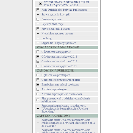
WSPÓŁPRACA Z ORGANIZACJAMI
POZARZĄDOWYMI – 2020
Rada Działalności Pożytku Publicznego
Stowarzyszenia i związki
Prawo miejscowe
Rejestry, ewidencje
Petycje, wnioski i skargi
Nieodpłatna pomoc prawna
Lobbing
Stypendia i nagrody sportowe
OŚWIADCZENIA MAJĄTKOWE
Oświadczenia majątkowe
Oświadczenia majątkowe 2018
Oświadczenia majątkowe 2019
Oświadczenia majątkowe 2020
ZAMÓWIENIA PUBLICZNE
Ogłoszenia o przetargach
Ogłoszenie o przyjmowaniu ofert
Zamówienia na usługi społeczne
Archiwum przetargów
Archiwum postępowań ofertowych
Plan postępowań o udzielenie zamówienia
publicznego
Przetarg nieograniczony na zadanie pn.
"Ubezpieczenie komunikacyjne Powiatu
Brzeskiego"
ZAPYTANIA OFERTOWE
Zapytanie ofertowe o cenę zorganizowania
emisji obligacji dla Powiatu Brzeskiego z dnia
29.05.2018r.
Zapytanie ofertowe o cenę zorganizowania