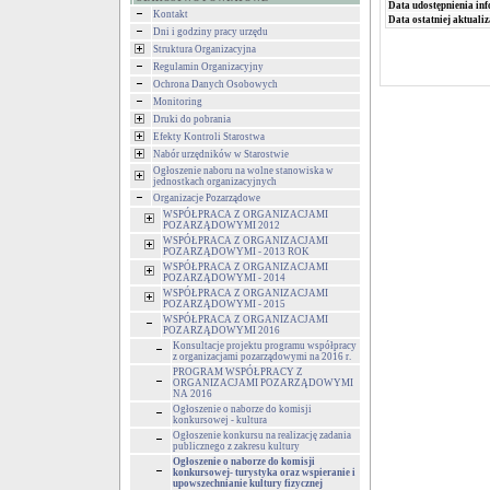
Data udostępnienia inf
Kontakt
Data ostatniej aktualiz
Dni i godziny pracy urzędu
Struktura Organizacyjna
Regulamin Organizacyjny
Ochrona Danych Osobowych
Monitoring
Druki do pobrania
Efekty Kontroli Starostwa
Nabór urzędników w Starostwie
Ogłoszenie naboru na wolne stanowiska w
jednostkach organizacyjnych
Organizacje Pozarządowe
WSPÓŁPRACA Z ORGANIZACJAMI
POZARZĄDOWYMI 2012
WSPÓŁPRACA Z ORGANIZACJAMI
POZARZĄDOWYMI - 2013 ROK
WSPÓŁPRACA Z ORGANIZACJAMI
POZARZĄDOWYMI - 2014
WSPÓŁPRACA Z ORGANIZACJAMI
POZARZĄDOWYMI - 2015
WSPÓŁPRACA Z ORGANIZACJAMI
POZARZĄDOWYMI 2016
Konsultacje projektu programu współpracy
z organizacjami pozarządowymi na 2016 r.
PROGRAM WSPÓŁPRACY Z
ORGANIZACJAMI POZARZĄDOWYMI
NA 2016
Ogłoszenie o naborze do komisji
konkursowej - kultura
Ogłoszenie konkursu na realizację zadania
publicznego z zakresu kultury
Ogłoszenie o naborze do komisji
konkursowej- turystyka oraz wspieranie i
upowszechnianie kultury fizycznej