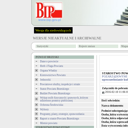
Wersja dla niedowidzących
WERSJE NIEAKTUALNE I ARCHIWALNE
Statystyki
Rejestr zmian
Mapa 
POWIAT BRZESKI
Dane o powiecie
Herb i Flaga Powiatu
Organa Władzy
STAROSTWO PO
Kierownictwo Powiatu
POZARZĄDOWYMI 
upowszechnianie kult
Jednostki
Powiatowe służby, inspekcje i straże
Załączniki do pobrani
Statut Powiatu Brzeskiego
2016-02-10 11:06:0
Budżet Powiatu Brzeskiego
Wykaz osób fizycznych i prawnych, którym
udzielono pomocy publicznej
Ilość odwiedzin:
Ochrona Środowiska
Nazwa dokumentu:
Wybory
Podmiot udostępniając
Programy, plany, strategie, sprawozdania
Osoba, która wytworzy
Osoba, która odpowiada
Raport o stanie Powiatu Brzeskiego
Osoba, która wprowad
Mienie powiatu
Data wytworzenia info
STAROSTWO POWIATOWE