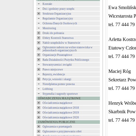
Kontakt
Ewa Smolińs
Dni i godziny pracy urzędu
Struktura Organizacyjna
Wicestarosta 
Regulamin Organizacyjny
Ochrona Danych Osobowych
tel. 77 444 79
Monitoring
Druki do pobrania
Efekty Kontroli Starostwa
Arletta Kostr
Nabór urzędników w Starostwie
Etatowy Czło
Ogłoszenie naboru na wolne stanowiska w
jednostkach organizacyjnych
Organizacje Pozarządowe
tel. 77 444 79
Rada Działalności Pożytku Publicznego
Stowarzyszenia i związki
Prawo miejscowe
Maciej Róg
Rejestry, ewidencje
Sekretarz Pow
Petycje, wnioski i skargi
Nieodpłatna pomoc prawna
tel. 77 444 79
Lobbing
Stypendia i nagrody sportowe
OŚWIADCZENIA MAJĄTKOWE
Henryk Wróbe
Oświadczenia majątkowe
Oświadczenia majątkowe 2018
Skarbnik Powi
Oświadczenia majątkowe 2019
Oświadczenia majątkowe 2020
tel. 77 444 79
ZAMÓWIENIA PUBLICZNE
Ogłoszenia o przetargach
Ogłoszenie o przyjmowaniu ofert