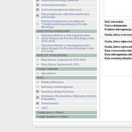
Zamówienia na usługi społeczne
Archiwum przetargów
Archiwum postępowań ofertowych
Plan postępowań o udzielenie zamówienia
publicznego
Przetarg nieograniczony na zadanie pn.
Ilość odwiedzin:
"Ubezpieczenie komunikacyjne Powiatu
Nazwa dokumentu:
Brzeskiego"
Podmiot udostępniając
ZAPYTANIA OFERTOWE
Osoba, która wytworzy
Zapytanie ofertowe o cenę zorganizowania
emisji obligacji dla Powiatu Brzeskiego z dnia
29.05.2018r.
Osoba, która odpowiada
Zapytanie ofertowe o cenę zorganizowania
Osoba, która wprowad
emisji obligacji dla Powiatu Brzeskiego z dnia
Data wytworzenia info
3.07.2018r.
Data udostępnienia inf
RZECZY ZNALEZIONE
Data ostatniej aktualiz
Biuro Rzeczy Znalezionych 2018-2019
Biuro Rzeczy Znalezionych 2020
Urzędy Centralne
Spis adresów
INNE
Redakcja Biuletynu
Informacje nieudostępnione
Instrukcja obsługi biuletynu
Informacje, Obwieszczenia, Ogłoszenia, Decyzje,
Komunikaty
Nieruchomości
iNET
Urzędy pracy w Polsce
Urzędy skarbowe w Polsce