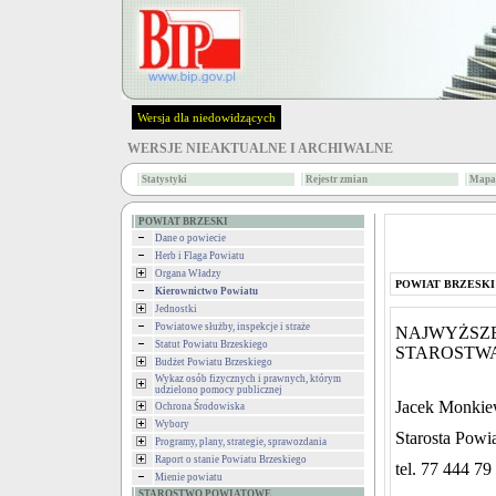
Wersja dla niedowidzących
WERSJE NIEAKTUALNE I ARCHIWALNE
Statystyki
Rejestr zmian
Mapa 
POWIAT BRZESKI
Dane o powiecie
Herb i Flaga Powiatu
Organa Władzy
POWIAT BRZESKI
Kierownictwo Powiatu
Jednostki
Powiatowe służby, inspekcje i straże
NAJWYŻSZE
Statut Powiatu Brzeskiego
STAROSTW
Budżet Powiatu Brzeskiego
Wykaz osób fizycznych i prawnych, którym
udzielono pomocy publicznej
Jacek Monkie
Ochrona Środowiska
Wybory
Starosta Powi
Programy, plany, strategie, sprawozdania
Raport o stanie Powiatu Brzeskiego
tel. 77 444 79
Mienie powiatu
STAROSTWO POWIATOWE