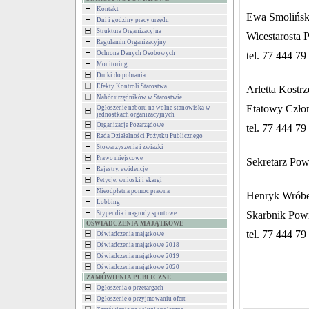
Kontakt
Ewa Smolińs
Dni i godziny pracy urzędu
Struktura Organizacyjna
Wicestarosta 
Regulamin Organizacyjny
Ochrona Danych Osobowych
tel. 77 444 79
Monitoring
Druki do pobrania
Efekty Kontroli Starostwa
Arletta Kostr
Nabór urzędników w Starostwie
Etatowy Czło
Ogłoszenie naboru na wolne stanowiska w
jednostkach organizacyjnych
Organizacje Pozarządowe
tel. 77 444 79
Rada Działalności Pożytku Publicznego
Stowarzyszenia i związki
Prawo miejscowe
Sekretarz Pow
Rejestry, ewidencje
Petycje, wnioski i skargi
Nieodpłatna pomoc prawna
Henryk Wróbe
Lobbing
Skarbnik Powi
Stypendia i nagrody sportowe
OŚWIADCZENIA MAJĄTKOWE
tel. 77 444 79
Oświadczenia majątkowe
Oświadczenia majątkowe 2018
Oświadczenia majątkowe 2019
Oświadczenia majątkowe 2020
ZAMÓWIENIA PUBLICZNE
Ogłoszenia o przetargach
Ogłoszenie o przyjmowaniu ofert