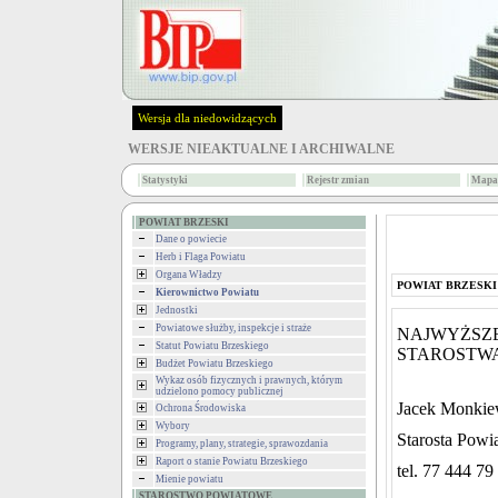
Wersja dla niedowidzących
WERSJE NIEAKTUALNE I ARCHIWALNE
Statystyki
Rejestr zmian
Mapa 
POWIAT BRZESKI
Dane o powiecie
Herb i Flaga Powiatu
Organa Władzy
POWIAT BRZESKI
Kierownictwo Powiatu
Jednostki
Powiatowe służby, inspekcje i straże
NAJWYŻSZE
Statut Powiatu Brzeskiego
STAROSTW
Budżet Powiatu Brzeskiego
Wykaz osób fizycznych i prawnych, którym
udzielono pomocy publicznej
Jacek Monkie
Ochrona Środowiska
Wybory
Starosta Powi
Programy, plany, strategie, sprawozdania
Raport o stanie Powiatu Brzeskiego
tel. 77 444 79
Mienie powiatu
STAROSTWO POWIATOWE