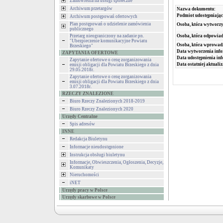
Zamówienia na usługi społeczne
Archiwum przetargów
Nazwa dokumentu:
Podmiot udostępniając
Archiwum postępowań ofertowych
Plan postępowań o udzielenie zamówienia
Osoba, która wytworzy
publicznego
Przetarg nieograniczony na zadanie pn.
Osoba, która odpowiada
"Ubezpieczenie komunikacyjne Powiatu
Osoba, która wprowad
Brzeskiego"
Data wytworzenia info
ZAPYTANIA OFERTOWE
Data udostępnienia inf
Zapytanie ofertowe o cenę zorganizowania
Data ostatniej aktualiz
emisji obligacji dla Powiatu Brzeskiego z dnia
29.05.2018r.
Zapytanie ofertowe o cenę zorganizowania
emisji obligacji dla Powiatu Brzeskiego z dnia
3.07.2018r.
RZECZY ZNALEZIONE
Biuro Rzeczy Znalezionych 2018-2019
Biuro Rzeczy Znalezionych 2020
Urzędy Centralne
Spis adresów
INNE
Redakcja Biuletynu
Informacje nieudostępnione
Instrukcja obsługi biuletynu
Informacje, Obwieszczenia, Ogłoszenia, Decyzje,
Komunikaty
Nieruchomości
iNET
Urzędy pracy w Polsce
Urzędy skarbowe w Polsce